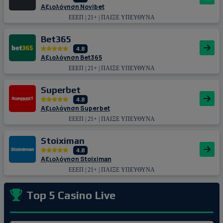
Αξιολόγηση Novibet
ΕΕΕΠ | 21+ | ΠΑΙΞΕ ΥΠΕΥΘΥΝΑ
Bet365
4.8
Αξιολόγηση Bet365
ΕΕΕΠ | 21+ | ΠΑΙΞΕ ΥΠΕΥΘΥΝΑ
Superbet
4.8
Αξιολόγηση Superbet
ΕΕΕΠ | 21+ | ΠΑΙΞΕ ΥΠΕΥΘΥΝΑ
Stoiximan
4.8
Αξιολόγηση Stoiximan
ΕΕΕΠ | 21+ | ΠΑΙΞΕ ΥΠΕΥΘΥΝΑ
Top 5 Casino Live