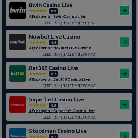
Bwin Casino Live
4.9
Αξιολόγηση Bwin Casino Live
ΕΕΕΠ | 21+ | ΠΑΙΞΕ ΥΠΕΥΘΥΝΑ
Novibet Live Casino
4.8
Αξιολόγηση Novibet Live Casino
ΕΕΕΠ | 21+ | ΠΑΙΞΕ ΥΠΕΥΘΥΝΑ
Bet365 Casino Live
4.7
Αξιολόγηση Bet365 Casino Live
ΕΕΕΠ | 21+ | ΠΑΙΞΕ ΥΠΕΥΘΥΝΑ
Superbet Casino Live
4.9
Αξιολόγηση Superbet Casino Live
ΕΕΕΠ | 21+ | ΠΑΙΞΕ ΥΠΕΥΘΥΝΑ
Stoiximan Casino Live
4.7