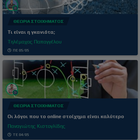
και με
ΘΕΩΡΊΑ ΣΤΟΙΧΉΜΑΤΟΣ
Τι είναι η γκανιότα;
Τηλέμαχος Παπαγγέλου
ΠΕ 05/05
ΘΕΩΡΊΑ ΣΤΟΙΧΉΜΑΤΟΣ
Οι λόγοι που το online στοίχημα είναι καλύτερο
Παναγιώτης Κιστογλίδης
ΤΕ 04/05