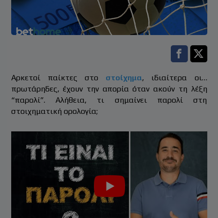
Facebook s
Twitt
Αρκετοί παίκτες στο
στοίχημα
, ιδιαίτερα οι…
πρωτάρηδες, έχουν την απορία όταν ακούν τη λέξη
“παρολί”. Αλήθεια, τι σημαίνει παρολί στη
στοιχηματική ορολογία;