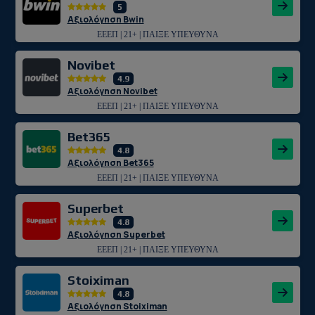
5
Αξιολόγηση Bwin
ΕΕΕΠ | 21+ | ΠΑΙΞΕ ΥΠΕΥΘΥΝΑ
Novibet
4.9
Αξιολόγηση Novibet
ΕΕΕΠ | 21+ | ΠΑΙΞΕ ΥΠΕΥΘΥΝΑ
Bet365
4.8
Αξιολόγηση Bet365
ΕΕΕΠ | 21+ | ΠΑΙΞΕ ΥΠΕΥΘΥΝΑ
Superbet
4.8
Αξιολόγηση Superbet
ΕΕΕΠ | 21+ | ΠΑΙΞΕ ΥΠΕΥΘΥΝΑ
Stoiximan
4.8
Αξιολόγηση Stoiximan