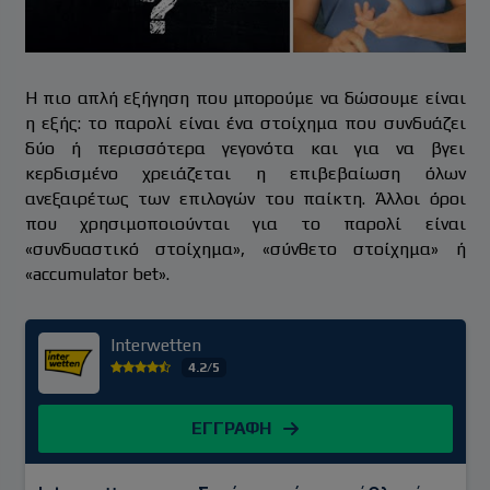
Η πιο απλή εξήγηση που μπορούμε να δώσουμε είναι
η εξής: το παρολί είναι ένα στοίχημα που συνδυάζει
δύο ή περισσότερα γεγονότα και για να βγει
κερδισμένο χρειάζεται η επιβεβαίωση όλων
ανεξαιρέτως των επιλογών του παίκτη. Άλλοι όροι
που χρησιμοποιούνται για το παρολί είναι
«συνδυαστικό στοίχημα», «σύνθετο στοίχημα» ή
«accumulator bet».
Interwetten
4.2/5
ΕΓΓΡΑΦΗ