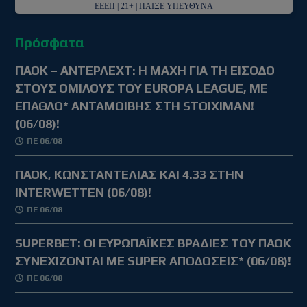
ΕΕΕΠ | 21+ | ΠΑΙΞΕ ΥΠΕΥΘΥΝΑ
Πρόσφατα
ΠΑΟΚ – ΑΝΤΕΡΛΕΧΤ: Η ΜΑΧΗ ΓΙΑ ΤΗ ΕΙΣΟΔΟ
ΣΤΟΥΣ ΟΜΙΛΟΥΣ ΤΟΥ EUROPA LEAGUE, ΜΕ
ΕΠΑΘΛΟ* ΑΝΤΑΜΟΙΒΗΣ ΣΤΗ STOIXIMAN!
(06/08)!
ΠΕ 06/08
ΠΑΟΚ, ΚΩΝΣΤΑΝΤΕΛΙΑΣ ΚΑΙ 4.33 ΣΤΗΝ
INTERWETTEN (06/08)!
ΠΕ 06/08
SUPERBET: ΟΙ ΕΥΡΩΠΑΪΚΕΣ ΒΡΑΔΙΕΣ ΤΟΥ ΠΑΟΚ
ΣΥΝΕΧΙΖΟΝΤΑΙ ΜΕ SUPER ΑΠΟΔΟΣΕΙΣ* (06/08)!
ΠΕ 06/08