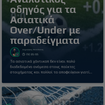
οδηγός για τα
Ασιατικά
Over/Under με
παραδείγματα
Δημητρης Βασιλακος
ΠΕ 05/05
Τα ασιατικά χάντικαπ δεν είναι πολύ
διαδεδομένα ανάμεσα στους παίκτες
στοιχήματος και πολλοί τα αποφεύγουν γιατί
δεν κατανοούν πως παίζονται, πότε κερδίζουν
και σε ποιες περιπτώσεις συμφέρουν. Με το
διαδικτυακό στοίχημα να κυριαρχεί πλέον και
τις στοιχηματικές ιστοσελίδες να προσφέρουν
ολοένα και περισσότερες επιλογές για ασιατικά
χάντικαπ, ήρθε η ώρα να εξηγήσουμε αναλυτικά