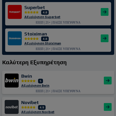
Superbet
4.8
Αξιολόγηση Superbet
ΕΕΕΠ | 21+ | ΠΑΙΞΕ ΥΠΕΥΘΥΝΑ
Stoiximan
4.8
Αξιολόγηση Stoiximan
ΕΕΕΠ | 21+ | ΠΑΙΞΕ ΥΠΕΥΘΥΝΑ
Καλύτερη Εξυπηρέτηση
Bwin
5
Αξιολόγηση Bwin
ΕΕΕΠ | 21+ | ΠΑΙΞΕ ΥΠΕΥΘΥΝΑ
Novibet
4.9
Αξιολόγηση Novibet