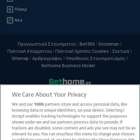
Πόκερ
Νέα
Προγνωστικά Στοιχήματος
Bet365
Stoiximan
Πολιτική Απορρήτου
Πολιτική Χρήσης Cookies
Σχετικά
Sitemap
Αρθρογράφοι
Υπεύθυνος Στοιχηματισμός
Bethome Business Model
We Care About Your Privacy
facebook social link
instagram social link
youtube social link
tiktok social link
twitter social link
discord social link
We and our
1006
partners store and access personal data, like
browsing data or unique identifiers, on your device. Selecting I
Accept enables tracking technologies to support the purposes
21+
shown under we and our partners process data to provide. If
trackers are disabled, some content and ads you see may not be as
relevant to you. You can resurface this menu to change your choices
or withdraw consent at any time by clicking the Show Purposes link