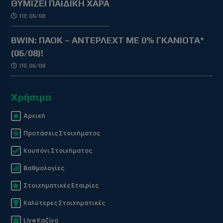
ΘΥΜΙΖΕΙ ΠΑΙΔΙΚΗ ΧΑΡΑ
ΠΕ 06/08
BWIN: ΠΑΟΚ – ΑΝΤΕΡΛΕΧΤ ΜΕ 0% ΓΚΑΝΙΟΤΑ*
(06/08)!
ΠΕ 06/08
Χρήσιμα
Αρχική
Προτάσεις Στοιχήματος
Κουπόνι Στοιχήματος
Βαθμολογίες
Στοιχηματικές Εταιρίες
Καλύτερες Στοιχηματικές
Live Καζίνο