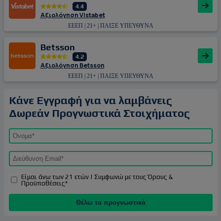
4.4
Αξιολόγηση Vistabet
ΕΕΕΠ | 21+ | ΠΑΙΞΕ ΥΠΕΥΘΥΝΑ
Betsson
4.2
Αξιολόγηση Betsson
ΕΕΕΠ | 21+ | ΠΑΙΞΕ ΥΠΕΥΘΥΝΑ
Κάνε Εγγραφή για να λαμβάνεις
Δωρεάν Προγνωστικά Στοιχήματος
Είμαι άνω των 21 ετών | Συμφωνώ με τους Όρους &
Προϋποθέσεις*
Θέλω τα προγνωστικά