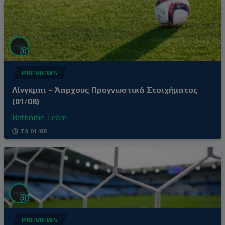
PREVIEWS
Λίνγκμπι – Άαρχους Προγνωστικά Στοιχήματος
(01/08)
Bethome Team
ΣΑ 01/08
PREVIEWS