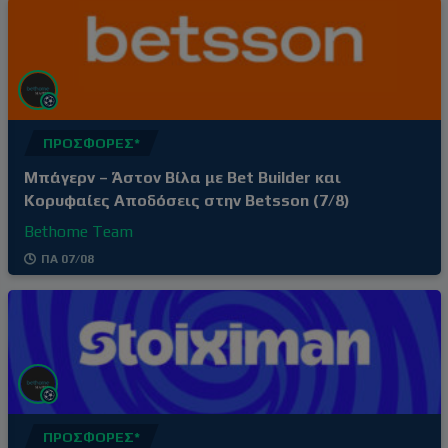
ΠΡΟΣΦΟΡΈΣ*
Μπάγερν – Άστον Βίλα με Bet Builder και
Κορυφαίες Αποδόσεις στην Betsson (7/8)
Bethome Team
ΠΑ 07/08
ΠΡΟΣΦΟΡΈΣ*