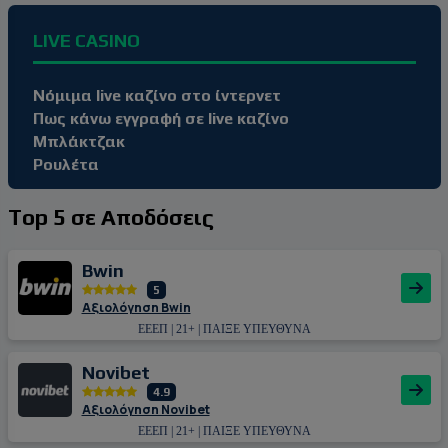
LIVE CASINO
Νόμιμα live καζίνο στο ίντερνετ
Πως κάνω εγγραφή σε live καζίνο
Μπλάκτζακ
Ρουλέτα
Top 5 σε Αποδόσεις
Bwin
5
Αξιολόγηση Bwin
ΕΕΕΠ | 21+ | ΠΑΙΞΕ ΥΠΕΥΘΥΝΑ
Novibet
4.9
Αξιολόγηση Novibet
ΕΕΕΠ | 21+ | ΠΑΙΞΕ ΥΠΕΥΘΥΝΑ