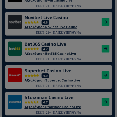
Αξιολόγηση Bwin Casino Live
ΕΕΕΠ | 21+ | ΠΑΙΞΕ ΥΠΕΥΘΥΝΑ
Novibet Live Casino
4.8
Αξιολόγηση Novibet Live Casino
ΕΕΕΠ | 21+ | ΠΑΙΞΕ ΥΠΕΥΘΥΝΑ
Bet365 Casino Live
4.7
Αξιολόγηση Bet365 Casino Live
ΕΕΕΠ | 21+ | ΠΑΙΞΕ ΥΠΕΥΘΥΝΑ
Superbet Casino Live
4.9
Αξιολόγηση Superbet Casino Live
ΕΕΕΠ | 21+ | ΠΑΙΞΕ ΥΠΕΥΘΥΝΑ
Stoiximan Casino Live
4.7
Αξιολόγηση Stoiximan Casino Live
ΕΕΕΠ | 21+ | ΠΑΙΞΕ ΥΠΕΥΘΥΝΑ