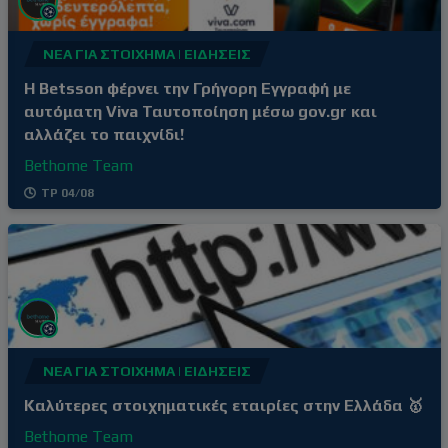
ΝΈΑ ΓΙΑ ΣΤΟΊΧΗΜΑ | ΕΙΔΉΣΕΙΣ
Η Betsson φέρνει την Γρήγορη Εγγραφή με
αυτόματη Viva Ταυτοποίηση μέσω gov.gr και
αλλάζει το παιχνίδι!
Bethome Team
ΤΡ 04/08
ΝΈΑ ΓΙΑ ΣΤΟΊΧΗΜΑ | ΕΙΔΉΣΕΙΣ
Καλύτερες στοιχηματικές εταιρίες στην Ελλάδα 🥇
Bethome Team