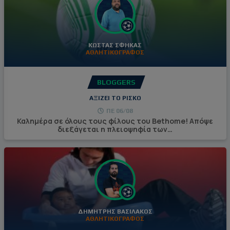
ΚΩΣΤΑΣ ΣΦΗΚΑΣ
ΑΘΛΗΤΙΚΟΓΡΑΦΟΣ
BLOGGERS
ΑΞΙΖΕΙ ΤΟ ΡΙΣΚΟ
ΠΕ 06/08
Καλημέρα σε όλους τους φίλους του Bethome! Απόψε
διεξάγεται η πλειοψηφία των…
ΔΗΜΗΤΡΗΣ ΒΑΣΙΛΑΚΟΣ
ΑΘΛΗΤΙΚΟΓΡΑΦΟΣ