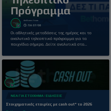
Πρόγραμμα
Bethome Team
ΠΑ 07/08
Οι αθλητικές μεταδόσεις της ημέρας και το
αναλυτικό τηλεοπτικό πρόγραμμα για τα
παιχνίδια σήμερα. Δείτε αναλυτικά στο
Bethome.gr! Παρασκευή 7 Αυγούστου 11:55 |
COSMOTE SPORT 5 HD | Moto3 Η.Β. | 1ες
Ελεύθερες Δοκιμές 12:45 | COSMOTE SPORT 5
HD | Moto2 Η.Β. | 1ες Ελεύθερες Δοκιμές 13:40 |
COSMOTE SPORT 5 HD | MotoGP
ΝΈΑ ΓΙΑ ΣΤΟΊΧΗΜΑ | ΕΙΔΉΣΕΙΣ
Στοιχηματικές εταιρίες με cash out* το 2026