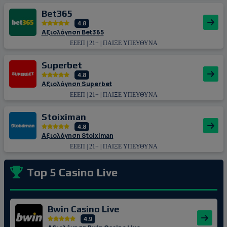
Bet365
4.8
Αξιολόγηση Bet365
ΕΕΕΠ | 21+ | ΠΑΙΞΕ ΥΠΕΥΘΥΝΑ
Superbet
4.8
Αξιολόγηση Superbet
ΕΕΕΠ | 21+ | ΠΑΙΞΕ ΥΠΕΥΘΥΝΑ
Stoiximan
4.8
Αξιολόγηση Stoiximan
ΕΕΕΠ | 21+ | ΠΑΙΞΕ ΥΠΕΥΘΥΝΑ
Top 5 Casino Live
Bwin Casino Live
4.9