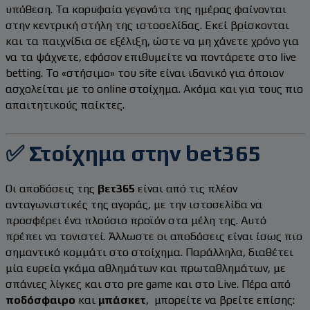
υπόθεση. Τα κορυφαία γεγονότα της ημέρας φαίνονται
στην κεντρική στήλη της ιστοσελίδας. Εκεί βρίσκονται
και τα παιχνίδια σε εξέλιξη, ώστε να μη χάνετε χρόνο για
να τα ψάχνετε, εφόσον επιθυμείτε να ποντάρετε στο live
betting. Το «στήσιμο» του site είναι ιδανικό για όποιον
ασχολείται με το online στοίχημα. Ακόμα και για τους πιο
απαιτητικούς παίκτες.
✅ Στοίχημα στην bet365
Οι αποδόσεις της
βετ365
είναι από τις πλέον
ανταγωνιστικές της αγοράς, με την ιστοσελίδα να
προσφέρει ένα πλούσιο προϊόν στα μέλη της. Αυτό
πρέπει να τονιστεί. Άλλωστε οι αποδόσεις είναι ίσως πιο
σημαντικό κομμάτι στο στοίχημα. Παράλληλα, διαθέτει
μία ευρεία γκάμα αθλημάτων και πρωταθλημάτων, με
σπάνιες λίγκες και στο pre game και στο Live. Πέρα από
ποδόσφαιρο
και
μπάσκετ
, μπορείτε να βρείτε επίσης: