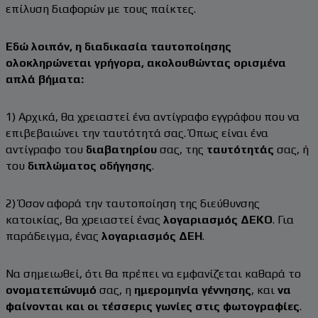
επίλυση διαφορών με τους παίκτες.
Εδώ λοιπόν, η διαδικασία ταυτοποίησης
ολοκληρώνεται γρήγορα, ακολουθώντας ορισμένα
απλά βήματα:
1) Αρχικά, θα χρειαστεί ένα αντίγραφο εγγράφου που να
επιβεβαιώνει την ταυτότητά σας. Όπως είναι ένα
αντίγραφο του
διαβατηρίου
σας, της
ταυτότητάς
σας, ή
του
διπλώματος οδήγησης
.
2) Όσον αφορά την ταυτοποίηση της διεύθυνσης
κατοικίας, θα χρειαστεί ένας
λογαριασμός ΔΕΚΟ
. Για
παράδειγμα, ένας
λογαριασμός
ΔΕΗ
.
Να σημειωθεί, ότι θα πρέπει να εμφανίζεται καθαρά το
ονοματεπώνυμό
σας, η
ημερομηνία
γέννησης
, και
να
φαίνονται και οι τέσσερις γωνίες στις φωτογραφίες
.