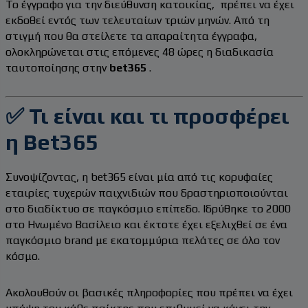
Το έγγραφο για την διεύθυνση κατοικίας, πρέπει να έχει
εκδοθεί εντός των τελευταίων τριών μηνών. Από τη
στιγμή που θα στείλετε τα απαραίτητα έγγραφα,
ολοκληρώνεται στις επόμενες 48 ώρες η διαδικασία
ταυτοποίησης στην
bet365
.
✅ Τι είναι και τι προσφέρει
η Bet365
Συνοψίζοντας, η bet365 είναι μία από τις κορυφαίες
εταιρίες τυχερών παιχνιδιών που δραστηριοποιούνται
στο διαδίκτυο σε παγκόσμιο επίπεδο. Ιδρύθηκε το 2000
στο Ηνωμένο Βασίλειο και έκτοτε έχει εξελιχθεί σε ένα
παγκόσμιο brand με εκατομμύρια πελάτες σε όλο τον
κόσμο.
Ακολουθούν οι βασικές πληροφορίες που πρέπει να έχει