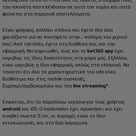
του πλανήτη που επένδυσαν σε αυτό τον τομέα και αυτό
φαίνεται στα σημερινά αποτελέσματα.
Είναι γρήγορη, κολλάει σπάνια και έχετε όλα όσα
χρειάζεστε για να ποντάρετε στην… παλάμη του χεριού
σας! Από την άλλη, έχετε στη διάθεσή σας και την
εφαρμογή. Να σημειωθεί, πως και το
bet365 app
έχει
ακριβώς τις ίδιες δυνατότητες στη χώρα μας. Εξάλλου,
είναι ακριβώς η ίδια εφαρμογή, απλώς στα ελληνικά. Να
τονιστεί ότι όλα τα χαρακτηριστικά του site είναι
διαθέσιμα και στις mobile συσκευές.
Συμπεριλαμβανομένου και του
live streaming*
.
Εννοείται, ότι τα παραπάνω ισχύουν για τους χρήστες
android
και iOS. Ο bookmaker έχει προνοήσει και έχει
κινηθεί σωστά. Έτσι, οι παροχές είναι το ίδιο
εντυπωσιακές και στα δύο λογισμικά.