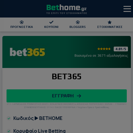
ΠΡΟΓΝΩΣΤΙΚΆ
ΚΟΥΠΌΝΙ
BLOGGERS
ΣΤΟΙΧΗΜΑΤΙΚΕΣ
ΕΕΕΠ | 21+ | ΠΑΙΞΕ ΥΠΕΥΘΥΝΑ
4.81/5
Βασισμένο σε 3671 αξιολογήσεις
BET365
ΕΓΓΡΑΦΗ
21+ | ΑΡΜΟΔΙΟΣ ΡΥΘΜΙΣΤΗΣ ΕΕΕΠ | ΚΙΝΔΥΝΟΣ ΕΘΙΣΜΟΥ & ΑΠΩΛΕΙΑΣ ΠΕΡΙΟΥΣΙΑΣ | ΕΟΠΑΕ – ΓΡΑΜΜΗ
ΣΥΜΒΟΥΛΕΥΤΙΚΗΣ: 1114 | ΠΑΙΞΕ ΥΠΕΥΘΥΝΑ | *Ισχύουν Όροι & Προϋποθέσεις
Κωδικός ▶️ BETHOME
Κορυφαίο Live Betting