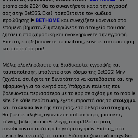
promo code 2024 θα το συναντήσετε κατά την εγγραφή
σας στην Bet365. Εκεί, τοποθετείτε τον κωδικό
προώθησης
▶️
BETHOME
και συνεχίζετε κανονικά στα
επόμενα βήματα. Συμπληρώνετε τα στοιχεία που σας
ζητάει η στοιχηματική και ολοκληρώνετε την εγγραφή.
Έπειτα, επιβεβαιώνετε το mail σας, κάνετε ταυτοποίηση
και είστε έτοιμοι!
Μόλις ολοκληρώσετε τις διαδικασίες εγγραφής και
ταυτοποίησης, μπαίνετε στον κόσμο της Bet365! Μην
ξεχνάτε, ότι έχετε τη δυνατότητα να κατεβάσετε και την
εφαρμογή για το κινητό σας. Υπάρχουν παίκτες που
βολεύονται περισσότερο με το app σε σχέση με το mobile
site. Σε κάθε περίπτωση, έχετε μπροστά σας το
στοίχημα
και το
casino live
της εταιρίας. Στο αθλητικό στοίχημα,
θα βρείτε πλήθος αγώνων σε ποδόσφαιρο, μπάσκετ,
τέννις, βόλεϊ, και κάθε λογής σπορ. Όλα τα ματς
συνοδεύονται από ευρεία γκάμα αγορών. Επίσης, στο
casino live εντοπίζετε τα πιο διάσημα ζωντανά παιχνίδια.