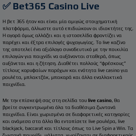
✅ Bet365 Casino Live
H βετ 365 ήταν και είναι μία αμιγώς στοιχηματική
πλατφόρμα, άλλωστε αυτό επιδιώκουν οι ιδιοκτήτες της.
Η αγορά όμως αλλάζει και η ιστοσελίδα φροντίζει να
παρέχει και έξτρα επιλογές ψυχαγωγίας. Το live καζίνο
της αποτελεί ένα αξιόλογο συνοδευτικό με την ποικιλία
επιλογών για παιχνίδι να αυξάνονται σταθερά, όπως
αυξάνεται και η ζήτηση. Διαθέτει πολλούς “φρέσκους”
τίτλους κορυφαίων παρόχων και ενότητα live casino για
ρουλέτα, μπλακτζάκ, μπακαρά και άλλα εναλλακτικά
παιχνίδια.
Με την επίσκεψή σας στη σελίδα του
live casino
, θα
βρείτε συγκεντρωμένα όλα τα διαθέσιμα ζωντανά
παιχνίδια. Είναι χωρισμένα σε διαφορετικές κατηγορίες
και ανάμεσα στα άλλα θα εντοπίσετε live ρουλέρα, live
blackjack, baccarat και τίτλους όπως το Live Spin a Win. Τα
ζωντανά παιχνίδι, μάλιστα, χωρίζονται σε διαφορετικούς