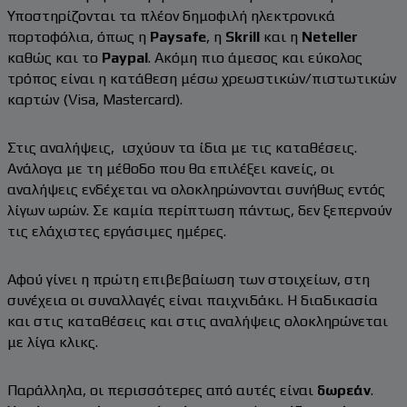
Υποστηρίζονται τα πλέον δημοφιλή ηλεκτρονικά
πορτοφόλια, όπως η
Paysafe
, η
Skrill
και η
Neteller
καθώς και το
Paypal
. Ακόμη πιο άμεσος και εύκολος
τρόπος είναι η κατάθεση μέσω χρεωστικών/πιστωτικών
καρτών (Visa, Mastercard).
Στις αναλήψεις, ισχύουν τα ίδια με τις καταθέσεις.
Ανάλογα με τη μέθοδο που θα επιλέξει κανείς, οι
αναλήψεις ενδέχεται να ολοκληρώνονται συνήθως εντός
λίγων ωρών. Σε καμία περίπτωση πάντως, δεν ξεπερνούν
τις ελάχιστες εργάσιμες ημέρες.
Αφού γίνει η πρώτη επιβεβαίωση των στοιχείων, στη
συνέχεια οι συναλλαγές είναι παιχνιδάκι. Η διαδικασία
και στις καταθέσεις και στις αναλήψεις ολοκληρώνεται
με λίγα κλικς.
Παράλληλα, οι περισσότερες από αυτές είναι
δωρεάν
.