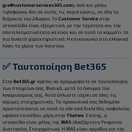
gre@customerservices365.com
), όσο και μέσω
τηλεφώνου. Και σε αυτές τις περιπτώσεις, σε όλη τη
διάρκεια του 24ωρου. Το
Customer Service
στην
ιστοσελίδα είναι εξαιρετικό, με την ταχύτητα και την
αποτελεσματικότητα να είναι και σε αυτό το κομμάτι τα
πιο δυνατά χαρακτηριστικά. Η επικοινωνία στα ελληνικά
λύνει τα χέρια των παικτών.
✅ Ταυτοποίηση Bet365
Στην
Bet365.gr
πρέπει να προχωρήσετε σε ταυτοποίηση
των στοιχείων σας. Φυσικά, μετά το άνοιγμα του
λογαριασμούς σας. Αυτό άλλωστε ισχύει σε όλες τις
νόμιμες στοιχηματικές. Τα προσωπικά σας δεδομένα
προστατεύονται σε αυτό το site από δικλείδες ασφαλείας
υψηλού επιπέδου, χάρη στην
Thatwe
. Επίσης, η
ιστοσείδα είναι μέλος της
IBAS
(Ανεξάρτητη Υπηρεσία
Διαιτησίας Στοιχημάτων). Η IBAS είναι αρμόδια για την