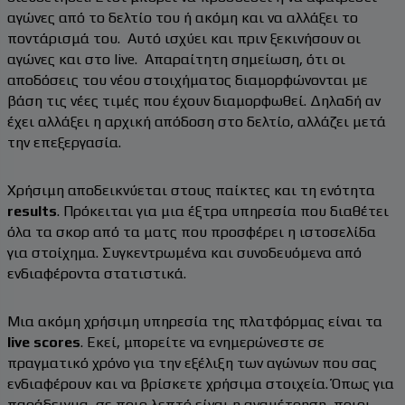
αγώνες από το δελτίο του ή ακόμη και να αλλάξει το
ποντάρισμά του. Αυτό ισχύει και πριν ξεκινήσουν οι
αγώνες και στο live. Απαραίτητη σημείωση, ότι οι
αποδόσεις του νέου στοιχήματος διαμορφώνονται με
βάση τις νέες τιμές που έχουν διαμορφωθεί. Δηλαδή αν
έχει αλλάξει η αρχική απόδοση στο δελτίο, αλλάζει μετά
την επεξεργασία.
Χρήσιμη αποδεικνύεται στους παίκτες και τη ενότητα
results
. Πρόκειται για μια έξτρα υπηρεσία που διαθέτει
όλα τα σκορ από τα ματς που προσφέρει η ιστοσελίδα
για στοίχημα. Συγκεντρωμένα και συνοδευόμενα από
ενδιαφέροντα στατιστικά.
Μια ακόμη χρήσιμη υπηρεσία της πλατφόρμας είναι τα
live scores
. Εκεί, μπορείτε να ενημερώνεστε σε
πραγματικό χρόνο για την εξέλιξη των αγώνων που σας
ενδιαφέρουν και να βρίσκετε χρήσιμα στοιχεία. Όπως για
παράδειγμα, σε ποιο λεπτό είναι η αναμέτρηση, ποιοι