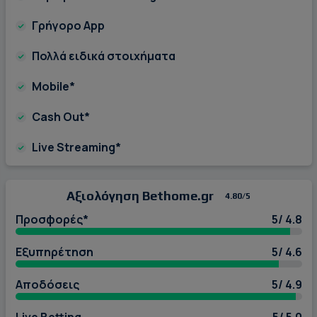
Γρήγορο App
Πολλά ειδικά στοιχήματα
Mobile*
Cash Out*
Live Streaming*
Αξιολόγηση Bethome.gr
4.80/5
Προσφορές*
5/ 4.8
Εξυπηρέτηση
5/ 4.6
Αποδόσεις
5/ 4.9