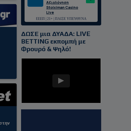
Αξιολόγηση
Stoiximan Casino
Live
ΕΕΕΠ | 21+ | ΠΑΙΞΕ ΥΠΕΥΘΥΝΑ
ΔΩΣΕ μια ΔΥΑΔΑ: LIVE
BETTING εκπομπή με
Φρουρό & Ψηλό!
στην