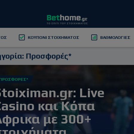
ΤΟΣ
ΚΟΥΠΟΝΙ ΣΤΟΙΧΗΜΑΤΟΣ
ΒΑΘΜΟΛΟΓΙΕΣ
γορία:
Προσφορές*
ΠΡΟΣΦΟΡΈΣ*
toiximan.gr: Live
Casino και Κόπα
Άφρικα με 300+
στοιχήματα