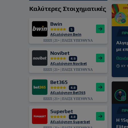
Καλύτερες Στοιχηματικές
Bwin
5
ΠΡ
Αξιολόγηση Bwin
ΕΕΕΠ | 21+ | ΠΑΙΞΕ ΥΠΕΥΘΥΝΑ
Αλγε
με ε
Novibet
Θανά
4.9
Αξιολόγηση Novibet
ΚΥ 
ΕΕΕΠ | 21+ | ΠΑΙΞΕ ΥΠΕΥΘΥΝΑ
Bet365
4.8
Αξιολόγηση Bet365
ΕΕΕΠ | 21+ | ΠΑΙΞΕ ΥΠΕΥΘΥΝΑ
ΠΡ
Superbet
4.8
Η 15
Αξιολόγηση Superbet
Elite