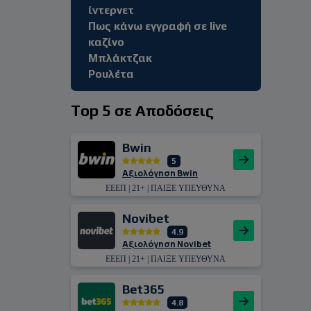
ίντερνετ
Πως κάνω εγγραφή σε live
καζίνο
Μπλάκτζακ
Ρουλέτα
Top 5 σε Αποδόσεις
Bwin
5
Αξιολόγηση Bwin
ΕΕΕΠ | 21+ | ΠΑΙΞΕ ΥΠΕΥΘΥΝΑ
Novibet
4.9
Αξιολόγηση Novibet
ΕΕΕΠ | 21+ | ΠΑΙΞΕ ΥΠΕΥΘΥΝΑ
Bet365
4.8