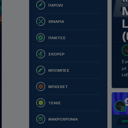
ΠΑΡΟΛΙ
ΧΙΝΑΡΙΑ
(
ΠΑΙΚΤΕΣ
ΣΚΟΡΕΡ
Συ
με
ΜΠΟΜΠΕΣ
εν
Κό
ΜΠΑΣΚΕΤ
δι
επ
αν
ΤΕΝΙΣ
ΜΑΚΡΟΧΡΟΝΙΑ
ΠΡ