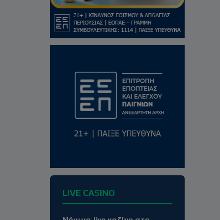
LIVE CASINO
Νόμιμα live καζίνο στο