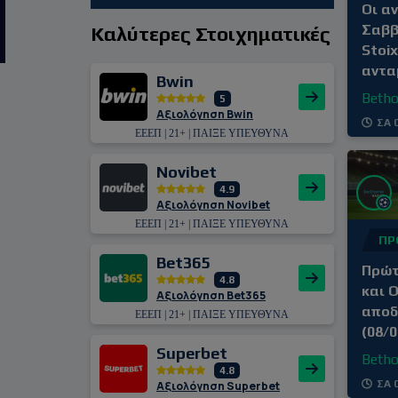
Οι α
Σαββ
Καλύτερες Στοιχηματικές
Stoi
ανταμ
Bwin
Beth
5
Αξιολόγηση Bwin
ΣΑ 
ΕΕΕΠ | 21+ | ΠΑΙΞΕ ΥΠΕΥΘΥΝΑ
Novibet
4.9
Αξιολόγηση Novibet
ΕΕΕΠ | 21+ | ΠΑΙΞΕ ΥΠΕΥΘΥΝΑ
ΠΡ
Bet365
Πρώτ
4.8
και 
Αξιολόγηση Bet365
αποδ
ΕΕΕΠ | 21+ | ΠΑΙΞΕ ΥΠΕΥΘΥΝΑ
(08/0
Superbet
Beth
4.8
ΣΑ 
Αξιολόγηση Superbet