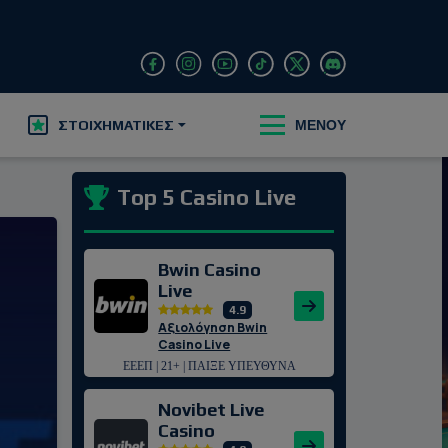
facebook social link
instagram social link
youtube social link
tiktok social link
twitter social link
discord social link
ΣΤΟΙΧΗΜΑΤΙΚΕΣ
ΜΕΝΟΥ
Top 5 Casino Live
Bwin Casino
Live
4.9
Αξιολόγηση Bwin
Casino Live
ΕΕΕΠ | 21+ | ΠΑΙΞΕ ΥΠΕΥΘΥΝΑ
Novibet Live
Casino