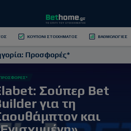
ΤΟΣ
ΚΟΥΠΟΝΙ ΣΤΟΙΧΗΜΑΤΟΣ
ΒΑΘΜΟΛΟΓΙΕΣ
γορία:
Προσφορές*
ΠΡΟΣΦΟΡΈΣ*
labet: Σούπερ Bet
uilder για τη
Σαουθάμπτον και
«Ενισχυμένη»