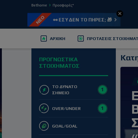
Bethome
Προσφορές*
ΝΕΟ
👀 ΕΣΥ ΔΕΝ ΤΟ ΠΗΡΕΣ; 🎁
ΕΕΕΠ | 21+ | ΠΑΙΞΕ ΥΠΕΥΘΥΝΑ
ΑΡΧΙΚΗ
ΠΡΟΤΑΣΕΙΣ ΣΤΟΙΧΗΜΑ
Κατη
ΠΡΟΓΝΩΣΤΙΚΑ
ΣΤΟΙΧΗΜΑΤΟΣ
ΤΟ ΔΥΝΑΤΟ
1
E
ΣΗΜΕΙΟ
B
1
OVER/UNDER
GOAL/GOAL