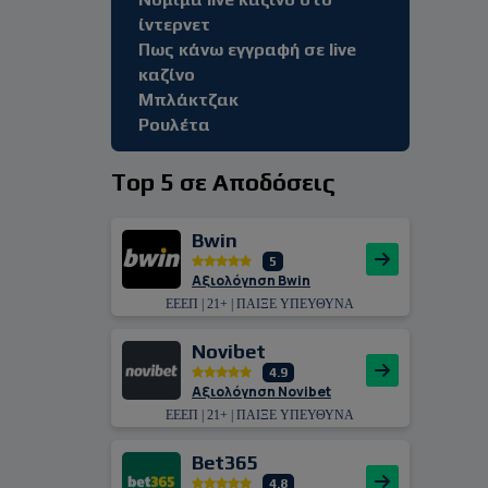
ίντερνετ
Πως κάνω εγγραφή σε live
καζίνο
Μπλάκτζακ
Ρουλέτα
Top 5 σε Αποδόσεις
Bwin
5
Αξιολόγηση Bwin
ΕΕΕΠ | 21+ | ΠΑΙΞΕ ΥΠΕΥΘΥΝΑ
Novibet
4.9
Αξιολόγηση Novibet
ΕΕΕΠ | 21+ | ΠΑΙΞΕ ΥΠΕΥΘΥΝΑ
Bet365
4.8