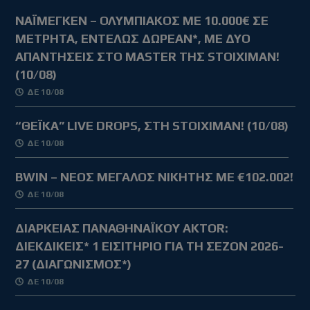
ΝΑΪΜΕΓΚΕΝ – ΟΛΥΜΠΙΑΚΟΣ ΜΕ 10.000€ ΣΕ
ΜΕΤΡΗΤΑ, ΕΝΤΕΛΩΣ ΔΩΡΕΑΝ*, ΜΕ ΔΥΟ
ΑΠΑΝΤΗΣΕΙΣ ΣΤΟ MASTER ΤΗΣ STOIXIMAN!
(10/08)
ΔΕ 10/08
“ΘΕΪΚΑ” LIVE DROPS, ΣΤΗ STOIXIMAN! (10/08)
ΔΕ 10/08
BWIN – ΝΕΟΣ ΜΕΓΑΛΟΣ ΝΙΚΗΤΗΣ ΜΕ €102.002!
ΔΕ 10/08
ΔΙΑΡΚΕΙΑΣ ΠΑΝΑΘΗΝΑΪΚΟΥ AKTOR:
ΔΙΕΚΔΙΚΕΙΣ* 1 ΕΙΣΙΤΗΡΙΟ ΓΙΑ ΤΗ ΣΕΖΟΝ 2026-
27 (ΔΙΑΓΩΝΙΣΜΟΣ*)
ΔΕ 10/08