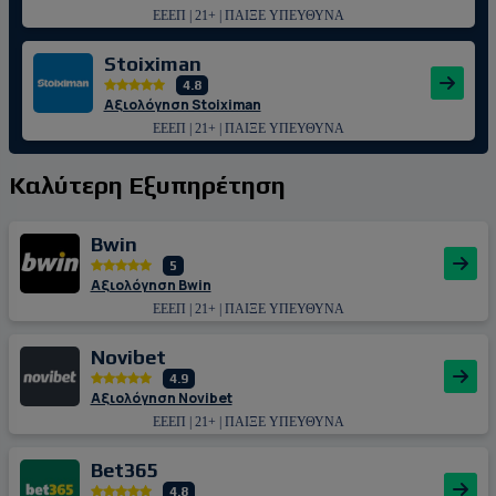
ΕΕΕΠ | 21+ | ΠΑΙΞΕ ΥΠΕΥΘΥΝΑ
Stoiximan
4.8
Αξιολόγηση Stoiximan
ΕΕΕΠ | 21+ | ΠΑΙΞΕ ΥΠΕΥΘΥΝΑ
Καλύτερη Εξυπηρέτηση
Bwin
5
Αξιολόγηση Bwin
ΕΕΕΠ | 21+ | ΠΑΙΞΕ ΥΠΕΥΘΥΝΑ
Novibet
4.9
Αξιολόγηση Novibet
ΕΕΕΠ | 21+ | ΠΑΙΞΕ ΥΠΕΥΘΥΝΑ
Bet365
4.8