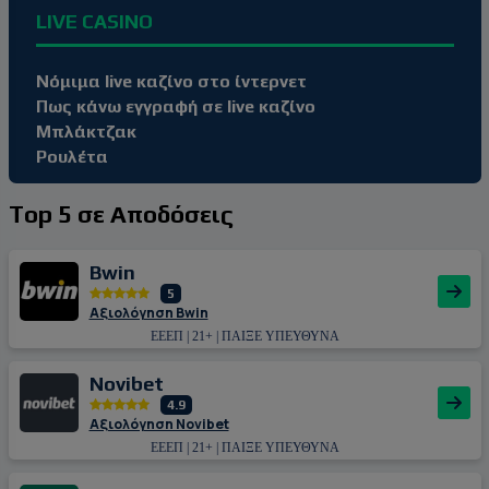
LIVE CASINO
Νόμιμα live καζίνο στο ίντερνετ
Πως κάνω εγγραφή σε live καζίνο
Μπλάκτζακ
Ρουλέτα
Top 5 σε Αποδόσεις
Bwin
5
Αξιολόγηση Bwin
ΕΕΕΠ | 21+ | ΠΑΙΞΕ ΥΠΕΥΘΥΝΑ
Novibet
4.9
Αξιολόγηση Novibet
ΕΕΕΠ | 21+ | ΠΑΙΞΕ ΥΠΕΥΘΥΝΑ