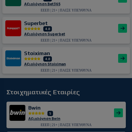
Αξιολόγηση Bet365
ΕΕΕΠ | 21+ | ΠΑΙΞΕ ΥΠΕΥΘΥΝΑ
Superbet
4.8
Αξιολόγηση Superbet
ΕΕΕΠ | 21+ | ΠΑΙΞΕ ΥΠΕΥΘΥΝΑ
Stoiximan
4.8
Αξιολόγηση Stoiximan
ΕΕΕΠ | 21+ | ΠΑΙΞΕ ΥΠΕΥΘΥΝΑ
Στοιχηματικές Εταιρίες
Bwin
5
Αξιολόγηση Bwin
ΕΕΕΠ | 21+ | ΠΑΙΞΕ ΥΠΕΥΘΥΝΑ