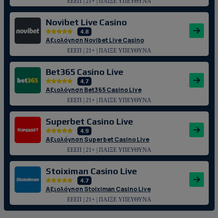
ΕΕΕΠ | 21+ | ΠΑΙΞΕ ΥΠΕΥΘΥΝΑ
Novibet Live Casino
4.8
Αξιολόγηση Novibet Live Casino
ΕΕΕΠ | 21+ | ΠΑΙΞΕ ΥΠΕΥΘΥΝΑ
Bet365 Casino Live
4.7
Αξιολόγηση Bet365 Casino Live
ΕΕΕΠ | 21+ | ΠΑΙΞΕ ΥΠΕΥΘΥΝΑ
Superbet Casino Live
4.9
Αξιολόγηση Superbet Casino Live
ΕΕΕΠ | 21+ | ΠΑΙΞΕ ΥΠΕΥΘΥΝΑ
Stoiximan Casino Live
4.7
Αξιολόγηση Stoiximan Casino Live
ΕΕΕΠ | 21+ | ΠΑΙΞΕ ΥΠΕΥΘΥΝΑ