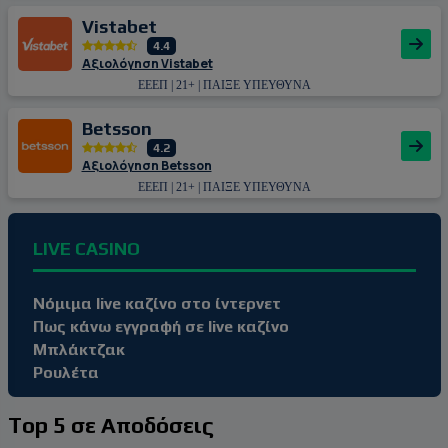
Vistabet
4.4
Αξιολόγηση Vistabet
ΕΕΕΠ | 21+ | ΠΑΙΞΕ ΥΠΕΥΘΥΝΑ
Betsson
4.2
Αξιολόγηση Betsson
ΕΕΕΠ | 21+ | ΠΑΙΞΕ ΥΠΕΥΘΥΝΑ
LIVE CASINO
Νόμιμα live καζίνο στο ίντερνετ
Πως κάνω εγγραφή σε live καζίνο
Μπλάκτζακ
Ρουλέτα
Top 5 σε Αποδόσεις