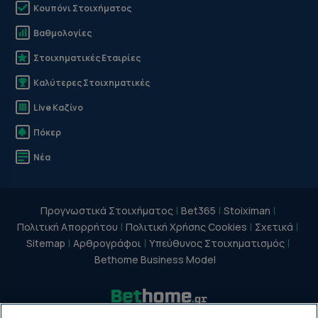
Κουπόνι Στοιχήματος
Βαθμολογίες
Στοιχηματικές Εταιρίες
Καλύτερες Στοιχηματικές
Live Καζίνο
Πόκερ
Νέα
Προγνωστικά Στοιχήματος
Bet365
Stoiximan
Πολιτική Απορρήτου
Πολιτική Χρήσης Cookies
Σχετικά
Sitemap
Αρθρογράφοι
Υπεύθυνος Στοιχηματισμός
Bethome Business Model