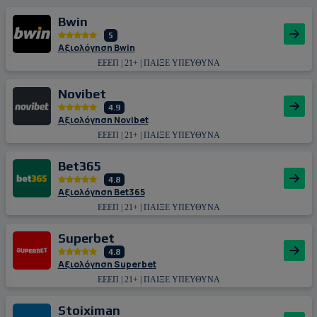
Bwin
5
Αξιολόγηση Bwin
ΕΕΕΠ | 21+ | ΠΑΙΞΕ ΥΠΕΥΘΥΝΑ
Novibet
4.9
Αξιολόγηση Novibet
ΕΕΕΠ | 21+ | ΠΑΙΞΕ ΥΠΕΥΘΥΝΑ
Bet365
4.8
Αξιολόγηση Bet365
ΕΕΕΠ | 21+ | ΠΑΙΞΕ ΥΠΕΥΘΥΝΑ
Superbet
4.8
Αξιολόγηση Superbet
ΕΕΕΠ | 21+ | ΠΑΙΞΕ ΥΠΕΥΘΥΝΑ
Stoiximan