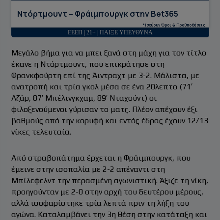
Ντόρτμουντ – Φράιμπουργκ στην Bet365
*Ισχύουν Όροι & Προϋποθέσεις
ΕΕΕΠ | 21+ | ΠΑΙΞΕ ΥΠΕΥΘΥΝΑ
Μεγάλο βήμα για να μπει ξανά στη μάχη για τον τίτλο
έκανε η Ντόρτμουντ, που επικράτησε στη
Φρανκφούρτη επί της Άιντραχτ με 3-2. Μάλιστα, με
ανατροπή και τρία γκολ μέσα σε ένα 20λεπτο (71′
Αζάρ, 87′ Μπέλινγκχαμ, 89′ Νταχούντ) οι
φιλοξενούμενοι γύρισαν το ματς. Πλέον απέχουν έξι
βαθμούς από την κορυφή και εντός έδρας έχουν 12/13
νίκες τελευταία.
Από στραβοπάτημα έρχεται η Φράιμπουργκ, που
έμεινε στην ισοπαλία με 2-2 απέναντι στη
Μπίλεφελντ την περασμένη αγωνιστική. Άξιζε τη νίκη,
προηγούνταν με 2-0 στην αρχή του δευτέρου μέρους,
αλλά ισοφαρίστηκε τρία λεπτά πριν τη λήξη του
αγώνα. Καταλαμβάνει την 3η θέση στην κατάταξη και