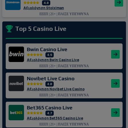
4.8
Αξιολόγηση Stoiximan
ΕΕΕΠ | 21+ | ΠΑΙΞΕ ΥΠΕΥΘΥΝΑ
Top 5 Casino Live
Bwin Casino Live
4.9
Αξιολόγηση Bwin Casino Live
ΕΕΕΠ | 21+ | ΠΑΙΞΕ ΥΠΕΥΘΥΝΑ
Novibet Live Casino
4.8
Αξιολόγηση Novibet Live Casino
ΕΕΕΠ | 21+ | ΠΑΙΞΕ ΥΠΕΥΘΥΝΑ
Bet365 Casino Live
4.7
Αξιολόγηση Bet365 Casino Live
ΕΕΕΠ | 21+ | ΠΑΙΞΕ ΥΠΕΥΘΥΝΑ