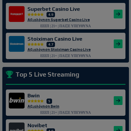
Superbet Casino Live
4.9
Αξιολόγηση Superbet Casino Live
ΕΕΕΠ | 21+ | ΠΑΙΞΕ ΥΠΕΥΘΥΝΑ
Stoiximan Casino Live
4.7
Αξιολόγηση Stoiximan Casino Live
ΕΕΕΠ | 21+ | ΠΑΙΞΕ ΥΠΕΥΘΥΝΑ
Top 5 Live Streaming
Bwin
5
Αξιολόγηση Bwin
ΕΕΕΠ | 21+ | ΠΑΙΞΕ ΥΠΕΥΘΥΝΑ
Novibet