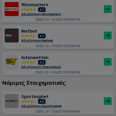
Winmasters
4.7
Αξιολόγηση Winmasters
ΕΕΕΠ | 21+ | ΠΑΙΞΕ ΥΠΕΥΘΥΝΑ
Netbet
4.7
Αξιολόγηση Netbet
ΕΕΕΠ | 21+ | ΠΑΙΞΕ ΥΠΕΥΘΥΝΑ
Interwetten
4.2
Αξιολόγηση Interwetten
ΕΕΕΠ | 21+ | ΠΑΙΞΕ ΥΠΕΥΘΥΝΑ
Νόμιμες Στοιχηματικές
Sportingbet
4.4
Αξιολόγηση Sportingbet
ΕΕΕΠ | 21+ | ΠΑΙΞΕ ΥΠΕΥΘΥΝΑ