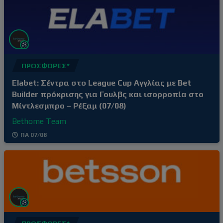
εξασφάλισαν σχετικά άνετα την παραμονή τους
την προηγούμενη σεζόν, τερματίζοντας στην 10η
θέση της βαθμολογίας αλλά θέλουν να κάνουν
ΠΡΟΣΦΟΡΈΣ*
Elabet: Σέντρα στο League Cup Αγγλίας με Bet
Builder πρόκρισης για Γουλβς και ισορροπία στο
Μίντλεσμπρο – Ρέξαμ (07/08)
Bethome Team
ΠΑ 07/08