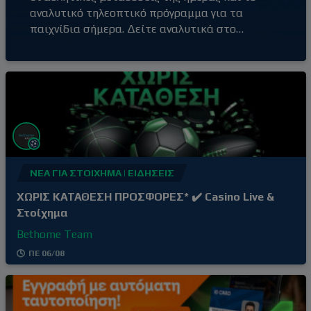
αναλυτικό τηλεοπτικό πρόγραμμα για τα
παιχνίδια σήμερα. Δείτε αναλυτικά στο
Bethome.gr! Πέμπτη 06 Αυγούστου 19:30 |
Novaspots 6HD | WTA 1000 | Τορόντο 19:30 |
COSMOTE SPORT 6 HD | ATP Masters 1000 |
Μόντρεαλ 20:45 | ΠΑΟΚ – Άντερλεχτ |
Παναθηναϊκός – ΤΣΣΚΑ 1948 21:30 | Novaspots
ΝΈΑ ΓΙΑ ΣΤΟΊΧΗΜΑ | ΕΙΔΉΣΕΙΣ
ΧΩΡΙΣ ΚΑΤΑΘΕΣΗ ΠΡΟΣΦΟΡΕΣ* ✔️ Casino Live &
Στοίχημα
Bethome Team
ΠΕ 06/08