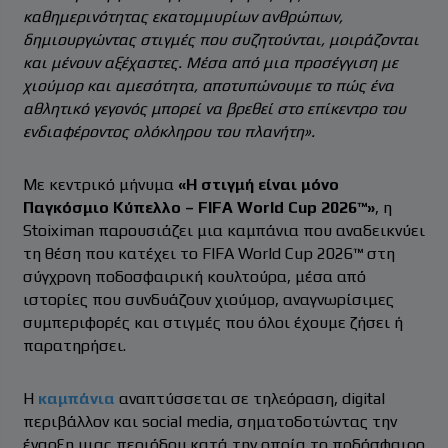
καθημερινότητας εκατομμυρίων ανθρώπων,
δημιουργώντας στιγμές που συζητούνται, μοιράζονται
και μένουν αξέχαστες. Μέσα από μια προσέγγιση με
χιούμορ και αμεσότητα, αποτυπώνουμε το πώς ένα
αθλητικό γεγονός μπορεί να βρεθεί στο επίκεντρο του
ενδιαφέροντος ολόκληρου του πλανήτη».
Με κεντρικό μήνυμα
«Η στιγμή είναι μόνο
Παγκόσμιο Κύπελλο – FIFA World Cup 2026™»
, η
Stoiximan παρουσιάζει μια καμπάνια που αναδεικνύει
τη θέση που κατέχει το FIFA World Cup 2026™ στη
σύγχρονη ποδοσφαιρική κουλτούρα, μέσα από
ιστορίες που συνδυάζουν χιούμορ, αναγνωρίσιμες
συμπεριφορές και στιγμές που όλοι έχουμε ζήσει ή
παρατηρήσει.
Η
καμπάνια
αναπτύσσεται σε τηλεόραση, digital
περιβάλλον και social media, σηματοδοτώντας την
έναρξη μιας περιόδου κατά την οποία το ποδόσφαιρο