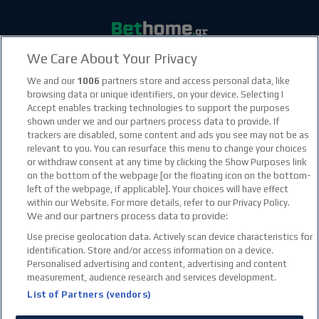
We Care About Your Privacy
facebook social link
instagram social link
youtube social link
tiktok social link
twitter social link
discord social link
We and our
1006
partners store and access personal data, like
browsing data or unique identifiers, on your device. Selecting I
Accept enables tracking technologies to support the purposes
21+
shown under we and our partners process data to provide. If
trackers are disabled, some content and ads you see may not be as
relevant to you. You can resurface this menu to change your choices
or withdraw consent at any time by clicking the Show Purposes link
on the bottom of the webpage [or the floating icon on the bottom-
left of the webpage, if applicable]. Your choices will have effect
within our Website. For more details, refer to our Privacy Policy.
We and our partners process data to provide:
Use precise geolocation data. Actively scan device characteristics for
identification. Store and/or access information on a device.
Personalised advertising and content, advertising and content
measurement, audience research and services development.
List of Partners (vendors)