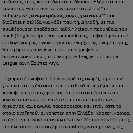
μπάσκετ, τένις και τα όλα τα υπόλοιπα αθλήματα που
καλύπτει. Ένα επιπλέον συν είναι το cash out* οι
καθημερινές
αναμετρήσεις χωρίς γκανιότα**
που
διαθέτει η σελίδα για κάθε παίκτη. Δηλαδή, με πιο
συμφέρουσες αποδόσεις, καθώς λείπει η προμήθεια του
book (*ισχύουν όροι και προϋποθέσεις – αφορά μόνο την
επιλογή νικητής αγώνα πριν την έναρξη της αναμέτρησης).
Θα τη βρείτε, συνήθως, στις πιο δημοφιλείς
διοργανώσεις όπως το Champions League, το Europa
League και η Σούπερ Λιγκ.
Ξεχωριστή αναφορά, όσον αφορά τις αγορές, πρέπει να
γίνει και στα
χάντικαπ
και τα
ειδικά στοιχήματα
που
προσφέρει η στοιχηματική. Τα ασιατικά βρίσκονται
πλέον ανάμεσα στις επιλογές που είναι διαθέσιμες
σχεδόν σε κάθε αγώνα ποδοσφαίρου και είναι κάτι το
οποίο αναζητούν οι χρήστες στην Ελλάδα. Κάρτες, κόρνερ,
σκόρερ και ειδικά παικτών είναι διαθέσιμα σε κάθε ματς
και όλα αυτά τα στοιχήματα συνδυάζονται με όλες τις