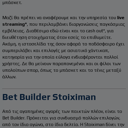
μπάσκετ.
Μαζί θα πρέπει να αναφέρουμε και την υπηρεσία του
live
streaming*
, που περιλαμβάνει διοργανώσεις παγκόσμιας
εμβέλειας. Διαθέσιμο εδώ είναι και το cash out*, για
διευθέτηση στοιχήματος όταν εσείς το επιθυμείτε.
Ακόμη, η ιστοσελίδα της όσον αφορά το ποδόσφαιρο έχει
συμπεριλάβει και επιλογές με ασιατικό χάντικαπ,
κατηγορία για την οποία εύλογα ενδιαφέρονται πολλοί
χρήστες. Δε θα μείνουν παραπονεμένοι και οι φίλοι των
υπολοίπων σπορ, όπως το μπάσκετ και το τένις μεταξύ
άλλων.
Bet Builder Stoiximan
Από τις αγαπημένες αγορές των παικτών πλέον, είναι το
Bet Builder. Πρόκειται για συνδυασμό πολλών επιλογών,
από τον ίδιο αγώνα, στο ίδιο δελτίο. Η Stoiximan δίνει την