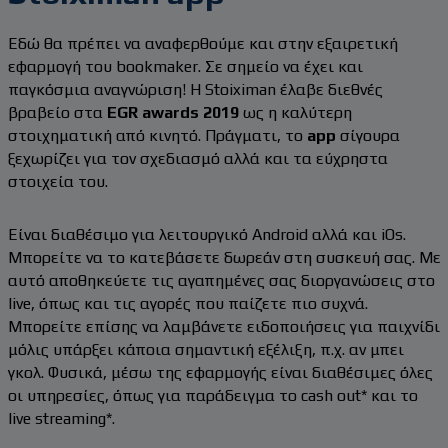
Εδώ θα πρέπει να αναφερθούμε και στην εξαιρετική
εφαρμογή του bookmaker. Σε σημείο να έχει και
παγκόσμια αναγνώριση! Η Stoiximan έλαβε διεθνές
βραβείο στα
EGR awards 2019
ως η καλύτερη
στοιχηματική από κινητό. Πράγματι, το
app
σίγουρα
ξεχωρίζει για τον σχεδιασμό αλλά και τα εύχρηστα
στοιχεία του.
Είναι διαθέσιμο για λειτουργικό Android αλλά και iOs.
Μπορείτε να το κατεβάσετε δωρεάν στη συσκευή σας. Με
αυτό αποθηκεύετε τις αγαπημένες σας διοργανώσεις στο
live, όπως και τις αγορές που παίζετε πιο συχνά.
Μπορείτε επίσης να λαμβάνετε ειδοποιήσεις για παιχνίδι
μόλις υπάρξει κάποια σημαντική εξέλιξη, π.χ. αν μπει
γκολ. Φυσικά, μέσω της εφαρμογής είναι διαθέσιμες όλες
οι υπηρεσίες, όπως για παράδειγμα το cash out* και το
live streaming*.