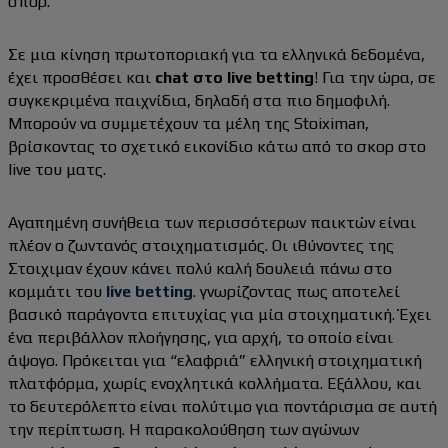
σπορ.
Σε μια κίνηση πρωτοποριακή για τα ελληνικά δεδομένα,
έχει προσθέσει και
chat στο live betting
! Για την ώρα, σε
συγκεκριμένα παιχνίδια, δηλαδή στα πιο δημοφιλή.
Μπορούν να συμμετέχουν τα μέλη της Stoiximan,
βρίσκοντας το σχετικό εικονίδιο κάτω από το σκορ στο
live του ματς.
Αγαπημένη συνήθεια των περισσότερων παικτών είναι
πλέον ο ζωντανός στοιχηματισμός. Οι ιθύνοντες της
Στοιχιμαν έχουν κάνει πολύ καλή δουλειά πάνω στο
κομμάτι του
live betting
. γνωρίζοντας πως αποτελεί
βασικό παράγοντα επιτυχίας για μία στοιχηματική. Έχει
ένα περιβάλλον πλοήγησης, για αρχή, το οποίο είναι
άψογο. Πρόκειται για “ελαφριά” ελληνική στοιχηματική
πλατφόρμα, χωρίς ενοχλητικά κολλήματα. Εξάλλου, και
το δευτερόλεπτο είναι πολύτιμο για ποντάρισμα σε αυτή
την περίπτωση. Η παρακολούθηση των αγώνων