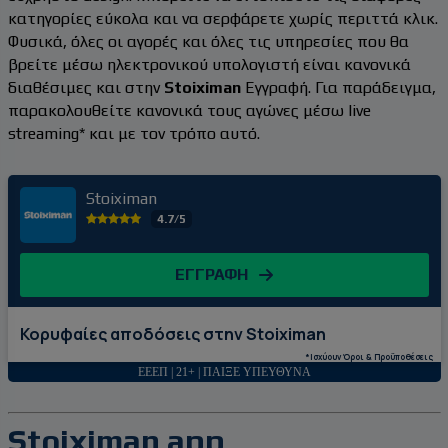
κατηγορίες εύκολα και να σερφάρετε χωρίς περιττά κλικ.
Φυσικά, όλες οι αγορές και όλες τις υπηρεσίες που θα
βρείτε μέσω ηλεκτρονικού υπολογιστή είναι κανονικά
διαθέσιμες και στην
Stoiximan
Εγγραφή. Για παράδειγμα,
παρακολουθείτε κανονικά τους αγώνες μέσω live
streaming* και με τον τρόπο αυτό.
Stoiximan
4.7/5
ΕΓΓΡΑΦΗ
Κορυφαίες αποδόσεις στην Stoiximan
*Ισχύουν Όροι & Προϋποθέσεις
ΕΕΕΠ | 21+ | ΠΑΙΞΕ ΥΠΕΥΘΥΝΑ
Stoiximan app