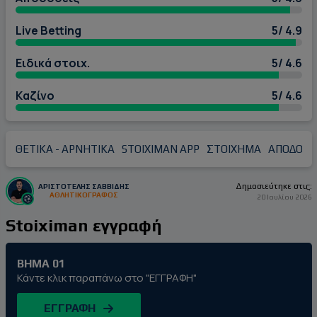
Live Betting
5/ 4.9
Ειδικά στοιχ.
5/ 4.6
Kαζίνο
5/ 4.6
ΘΕΤΙΚΑ - ΑΡΝΗΤΙΚΑ
STOIXIMAN APP
ΣΤΟΙΧΗΜΑ
ΑΠΟΔΟΣΕ
Δημοσιεύτηκε στις:
ΑΡΙΣΤΟΤΕΛΗΣ ΣΑΒΒΙΔΗΣ
ΑΘΛΗΤΙΚΟΓΡΑΦΟΣ
20 Ιουλίου 2026
Stoiximan εγγραφή
BHMA 01
Κάντε κλικ παραπάνω στο "ΕΓΓΡΑΦΗ"
ΕΓΓΡΑΦΗ