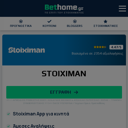
ΠΡΟΓΝΩΣΤΙΚΆ
ΚΟΥΠΌΝΙ
BLOGGERS
ΣΤΟΙΧΗΜΑΤΙΚΕΣ
ΕΕΕΠ | 21+ | ΠΑΙΞΕ ΥΠΕΥΘΥΝΑ
4.47/5
Βασισμένο σε 2354 αξιολογήσεις
STOIXIMAN
ΕΓΓΡΑΦΗ
21+ | ΑΡΜΟΔΙΟΣ ΡΥΘΜΙΣΤΗΣ ΕΕΕΠ | ΚΙΝΔΥΝΟΣ ΕΘΙΣΜΟΥ & ΑΠΩΛΕΙΑΣ ΠΕΡΙΟΥΣΙΑΣ | ΕΟΠΑΕ – ΓΡΑΜΜΗ
ΣΥΜΒΟΥΛΕΥΤΙΚΗΣ: 1114 | ΠΑΙΞΕ ΥΠΕΥΘΥΝΑ | *Ισχύουν Όροι & Προϋποθέσεις
Stoiximan App για κινητά
Άμεσες Αναλήψεις