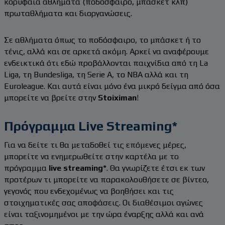
κορυφαία αθλήματα (ποδόσφαιρο, μπάσκετ κλπ)
πρωταθλήματα και διοργανώσεις.
Σε αθλήματα όπως το ποδόσφαιρο, το μπάσκετ ή το
τένις, αλλά και σε αρκετά ακόμη. Αρκεί να αναφέρουμε
ενδεικτικά ότι εδώ προβάλλονται παιχνίδια από τη La
Liga, τη Bundesliga, τη Serie A, το NBA αλλά και τη
Euroleague. Και αυτά είναι μόνο ένα μικρό δείγμα από όσα
μπορείτε να βρείτε στην
Stoiximan
!
Πρόγραμμα Live Streaming*
Για να δείτε τι θα μεταδοθεί τις επόμενες μέρες,
μπορείτε να ενημερωθείτε στην καρτέλα με το
πρόγραμμα
live streaming*
. Θα γνωρίζετε έτσι εκ των
προτέρων τι μπορείτε να παρακολουθήσετε σε βίντεο,
γεγονός που ενδεχομένως να βοηθήσει και τις
στοιχηματικές σας αποφάσεις. Οι διαθέσιμοι αγώνες
είναι ταξινομημένοι με την ώρα έναρξης αλλά και ανά