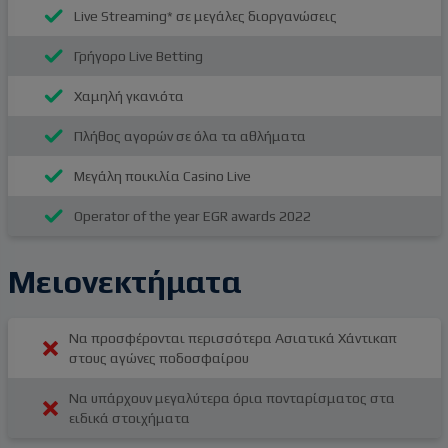
Live Streaming* σε μεγάλες διοργανώσεις
Γρήγορο Live Betting
Χαμηλή γκανιότα
Πλήθος αγορών σε όλα τα αθλήματα
Μεγάλη ποικιλία Casino Live
Operator of the year EGR awards 2022
Μειονεκτήματα
Να προσφέρονται περισσότερα Ασιατικά Χάντικαπ
στους αγώνες ποδοσφαίρου
Να υπάρχουν μεγαλύτερα όρια πονταρίσματος στα
ειδικά στοιχήματα