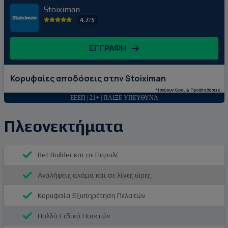
Stoiximan
4.7/5
ΕΓΓΡΑΦΗ
Κορυφαίες αποδόσεις στην Stoiximan
*Ισχύουν Όροι & Προϋποθέσεις
ΕΕΕΠ | 21+ | ΠΑΙΞΕ ΥΠΕΥΘΥΝΑ
Πλεονεκτήματα
Bet Builder και σε Παρολί
Αναλήψεις ακόμα και σε λίγες ώρες
Κορυφαία Εξυπηρέτηση Πελατών
Πολλά Ειδικά Παικτών