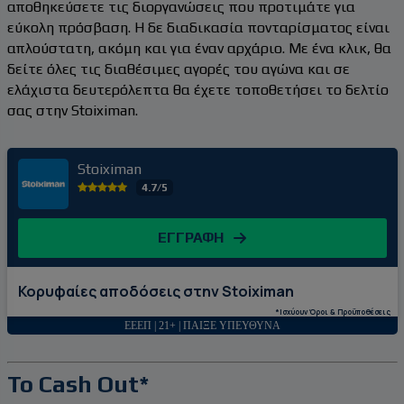
αποθηκεύσετε τις διοργανώσεις που προτιμάτε για
εύκολη πρόσβαση. Η δε διαδικασία πονταρίσματος είναι
απλούστατη, ακόμη και για έναν αρχάριο. Με ένα κλικ, θα
δείτε όλες τις διαθέσιμες αγορές του αγώνα και σε
ελάχιστα δευτερόλεπτα θα έχετε τοποθετήσει το δελτίο
σας στην Stoiximan.
Stoiximan
4.7/5
ΕΓΓΡΑΦΗ
Κορυφαίες αποδόσεις στην Stoiximan
*Ισχύουν Όροι & Προϋποθέσεις
ΕΕΕΠ | 21+ | ΠΑΙΞΕ ΥΠΕΥΘΥΝΑ
Το Cash Out*