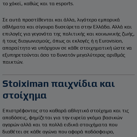
το χόκεϊ, καθώς και τα esports.
Σε αυτά προστίθενται και άλλα, λιγότερο εμπορικά
αθλήματα και σίγουρα δυσεύρετα στην Ελλάδα. Αλλά και
επιλογές για γεγονότα της πολιτικής και κοινωνικής ζωής,
ή τους διαγωνισμούς, όπως οι εκλογές ή η Eurovision,
απαραίτητο να υπάρχουν σε κάθε στοιχηματική ώστε να
εξυπηρετούνται όσο το δυνατόν μεγαλύτερος αριθμός
παικτών.
Stoiximan παιχνίδια και
στοίχημα
Επιστρέφοντας στο καθαρά αθλητικό στοίχημα και τις
αποδόσεις, φημίζεται για την ευρεία γκάμα βασικών
αγορών αλλά και τα πολλά ειδικά στοιχήματα που
διαθέτει σε κάθε αγώνα που αφορά ποδόσφαιρο,