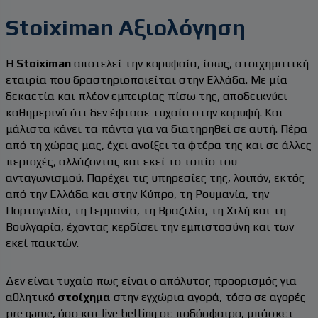
Stoiximan Αξιολόγηση
H
Stoiximan
αποτελεί την κορυφαία, ίσως, στοιχηματική
εταιρία που δραστηριοποιείται στην Ελλάδα. Με μία
δεκαετία και πλέον εμπειρίας πίσω της, αποδεικνύει
καθημερινά ότι δεν έφτασε τυχαία στην κορυφή. Και
μάλιστα κάνει τα πάντα για να διατηρηθεί σε αυτή. Πέρα
από τη χώρας μας, έχει ανοίξει τα φτέρα της και σε άλλες
περιοχές, αλλάζοντας και εκεί το τοπίο του
ανταγωνισμού. Παρέχει τις υπηρεσίες της, λοιπόν, εκτός
από την Ελλάδα και στην Κύπρο, τη Ρουμανία, την
Πορτογαλία, τη Γερμανία, τη Βραζιλία, τη Χιλή και τη
Βουλγαρία, έχοντας κερδίσει την εμπιστοσύνη και των
εκεί παικτών.
Δεν είναι τυχαίο πως είναι ο απόλυτος προορισμός για
αθλητικό
στοίχημα
στην εγχώρια αγορά, τόσο σε αγορές
pre game, όσο και live betting σε ποδόσφαιρο, μπάσκετ