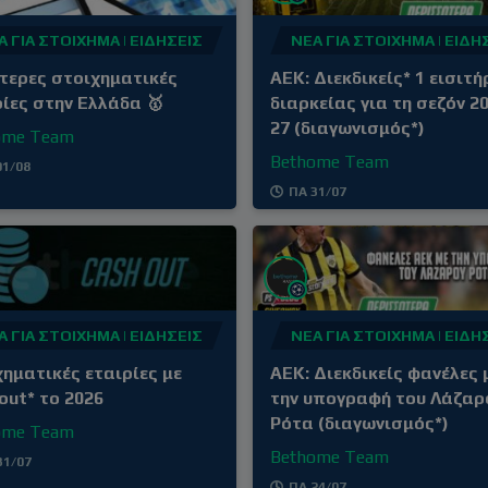
Α ΓΙΑ ΣΤΟΊΧΗΜΑ | ΕΙΔΉΣΕΙΣ
ΝΈΑ ΓΙΑ ΣΤΟΊΧΗΜΑ | ΕΙΔΉ
τερες στοιχηματικές
ΑΕΚ: Διεκδικείς* 1 εισιτή
ρίες στην Ελλάδα 🥇
διαρκείας για τη σεζόν 2
27 (διαγωνισμός*)
ome Team
Bethome Team
01/08
ΠΑ 31/07
Α ΓΙΑ ΣΤΟΊΧΗΜΑ | ΕΙΔΉΣΕΙΣ
ΝΈΑ ΓΙΑ ΣΤΟΊΧΗΜΑ | ΕΙΔΉ
χηματικές εταιρίες με
ΑΕΚ: Διεκδικείς φανέλες 
out* το 2026
την υπογραφή του Λάζαρ
Ρότα (διαγωνισμός*)
ome Team
Bethome Team
31/07
ΠΑ 24/07