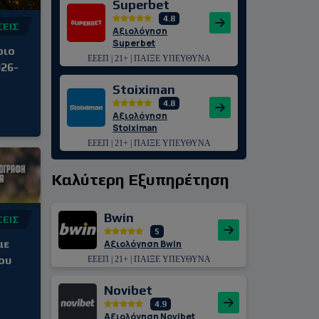
Superbet
4.8
ΣΕΙΣ
Αξιολόγηση
Superbet
ριο
ΕΕΕΠ | 21+ | ΠΑΙΞΕ ΥΠΕΥΘΥΝΑ
026-
Stoiximan
4.8
Αξιολόγηση
Stoiximan
ΕΕΕΠ | 21+ | ΠΑΙΞΕ ΥΠΕΥΘΥΝΑ
Καλύτερη Εξυπηρέτηση
Bwin
ΣΕΙΣ
5
με
Αξιολόγηση Bwin
ου
ΕΕΕΠ | 21+ | ΠΑΙΞΕ ΥΠΕΥΘΥΝΑ
Novibet
4.9
Αξιολόγηση Novibet