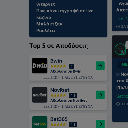
| Αγώ
ίντερνετ
Αποτ
Πως κάνω εγγραφή σε live
καζίνο
Ilias 
Μπλάκτζακ
ΣΑ 
Ρουλέτα
Top 5 σε Αποδόσεις
Bwin
ΝΈ
5
Αξιολόγηση Bwin
Η No
ΕΕΕΠ | 21+ | ΠΑΙΞΕ ΥΠΕΥΘΥΝΑ
του 
(15/0
Novibet
Beth
4.9
Αξιολόγηση Novibet
ΤΕ 
ΕΕΕΠ | 21+ | ΠΑΙΞΕ ΥΠΕΥΘΥΝΑ
Bet365
4.8