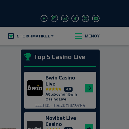
facebook social link
instagram social link
youtube social link
tiktok social link
twitter social link
discord social link
ΣΤΟΙΧΗΜΑΤΙΚΕΣ
ΜΕΝΟΥ
Top 5 Casino Live
Bwin Casino
Live
4.9
Αξιολόγηση Bwin
Casino Live
ΕΕΕΠ | 21+ | ΠΑΙΞΕ ΥΠΕΥΘΥΝΑ
Novibet Live
Casino