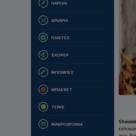
ΠΑΡΟΛΙ
ΧΙΝΑΡΙΑ
ΠΑΙΚΤΕΣ
ΣΚΟΡΕΡ
ΜΠΟΜΠΕΣ
ΜΠΑΣΚΕΤ
ΤΕΝΙΣ
Stoixi
ΜΑΚΡΟΧΡΟΝΙΑ
εκλογώ
που δι