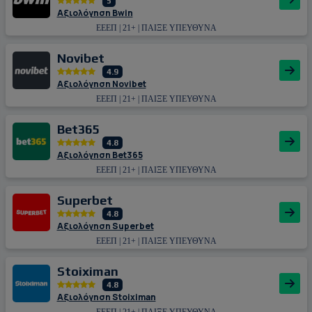
5
Αξιολόγηση Bwin
ΕΕΕΠ | 21+ | ΠΑΙΞΕ ΥΠΕΥΘΥΝΑ
Novibet
4.9
Αξιολόγηση Novibet
ΕΕΕΠ | 21+ | ΠΑΙΞΕ ΥΠΕΥΘΥΝΑ
Bet365
4.8
Αξιολόγηση Bet365
ΕΕΕΠ | 21+ | ΠΑΙΞΕ ΥΠΕΥΘΥΝΑ
Superbet
4.8
Αξιολόγηση Superbet
ΕΕΕΠ | 21+ | ΠΑΙΞΕ ΥΠΕΥΘΥΝΑ
Stoiximan
4.8
Αξιολόγηση Stoiximan
ΕΕΕΠ | 21+ | ΠΑΙΞΕ ΥΠΕΥΘΥΝΑ