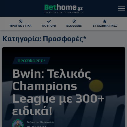
ΠΡΟΓΝΩΣΤΙΚΆ
ΚΟΥΠΌΝΙ
BLOGGERS
ΣΤΟΙΧΗΜΑΤΙΚΕΣ
Κατηγορία:
Προσφορές*
ΕΕΕΠ | 21+ | ΠΑΙΞΕ ΥΠΕΥΘΥΝΑ
ΠΡΟΣΦΟΡΈΣ*
Bwin: Τελικός
Champions
League με 300+
ειδικά!
Τηλέμαχος Παπαγγέλου