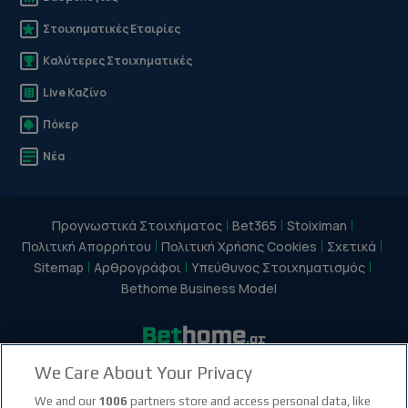
Στοιχηματικές Εταιρίες
Καλύτερες Στοιχηματικές
Live Καζίνο
Πόκερ
Νέα
Προγνωστικά Στοιχήματος
Bet365
Stoiximan
Πολιτική Απορρήτου
Πολιτική Χρήσης Cookies
Σχετικά
Sitemap
Αρθρογράφοι
Υπεύθυνος Στοιχηματισμός
Bethome Business Model
We Care About Your Privacy
facebook social link
instagram social link
youtube social link
tiktok social link
twitter social link
discord social link
We and our
1006
partners store and access personal data, like