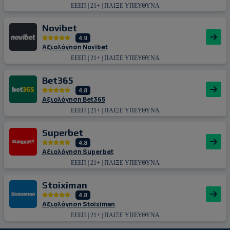
ΕΕΕΠ | 21+ | ΠΑΙΞΕ ΥΠΕΥΘΥΝΑ
Novibet
4.9
Αξιολόγηση Novibet
ΕΕΕΠ | 21+ | ΠΑΙΞΕ ΥΠΕΥΘΥΝΑ
Bet365
4.8
Αξιολόγηση Bet365
ΕΕΕΠ | 21+ | ΠΑΙΞΕ ΥΠΕΥΘΥΝΑ
Superbet
4.8
Αξιολόγηση Superbet
ΕΕΕΠ | 21+ | ΠΑΙΞΕ ΥΠΕΥΘΥΝΑ
Stoiximan
4.8
Αξιολόγηση Stoiximan
ΕΕΕΠ | 21+ | ΠΑΙΞΕ ΥΠΕΥΘΥΝΑ