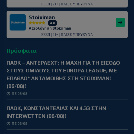
ΕΕΕΠ | 21+ | ΠΑΙΞΕ ΥΠΕΥΘΥΝΑ
Stoiximan
4.8
Αξιολόγηση Stoiximan
ΕΕΕΠ | 21+ | ΠΑΙΞΕ ΥΠΕΥΘΥΝΑ
Πρόσφατα
ΠΑΟΚ – ΑΝΤΕΡΛΕΧΤ: Η ΜΑΧΗ ΓΙΑ ΤΗ ΕΙΣΟΔΟ
ΣΤΟΥΣ ΟΜΙΛΟΥΣ ΤΟΥ EUROPA LEAGUE, ΜΕ
ΕΠΑΘΛΟ* ΑΝΤΑΜΟΙΒΗΣ ΣΤΗ STOIXIMAN!
(06/08)!
ΠΕ 06/08
ΠΑΟΚ, ΚΩΝΣΤΑΝΤΕΛΙΑΣ ΚΑΙ 4.33 ΣΤΗΝ
INTERWETTEN (06/08)!
ΠΕ 06/08