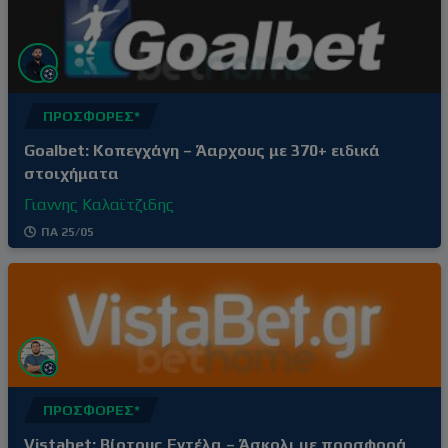
ΠΡΟΣΦΟΡΈΣ*
Goalbet: Κοπεγχάγη – Άαρχους με 370+ ειδικά
στοιχήματα
Γιαννης Καλαϊτζιδης
ΠΑ 25/05
ΠΡΟΣΦΟΡΈΣ*
Vistabet: Βίρτους Εντέλα – Άσκολι με προσφορά