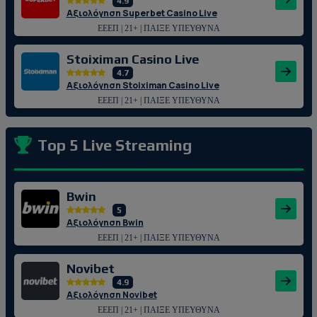
4.9
Αξιολόγηση Superbet Casino Live
ΕΕΕΠ | 21+ | ΠΑΙΞΕ ΥΠΕΥΘΥΝΑ
Stoiximan Casino Live
4.7
Αξιολόγηση Stoiximan Casino Live
ΕΕΕΠ | 21+ | ΠΑΙΞΕ ΥΠΕΥΘΥΝΑ
Top 5 Live Streaming
Bwin
5
Αξιολόγηση Bwin
ΕΕΕΠ | 21+ | ΠΑΙΞΕ ΥΠΕΥΘΥΝΑ
Novibet
4.9
Αξιολόγηση Novibet
ΕΕΕΠ | 21+ | ΠΑΙΞΕ ΥΠΕΥΘΥΝΑ