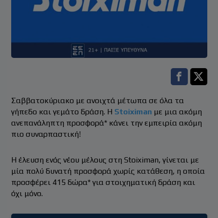
Facebook s
Twitt
Σαββατοκύριακο με ανοιχτά μέτωπα σε όλα τα
γήπεδο και γεμάτο δράση. Η
Stoiximan
με μια ακόμη
ανεπανάληπτη προσφορά* κάνει την εμπειρία ακόμη
πιο συναρπαστική!
Η έλευση ενός νέου μέλους στη Stoiximan, γίνεται με
μία πολύ δυνατή προσφορά χωρίς κατάθεση, η οποία
προσφέρει 415 δώρα* για στοιχηματική δράση και
όχι μόνο.