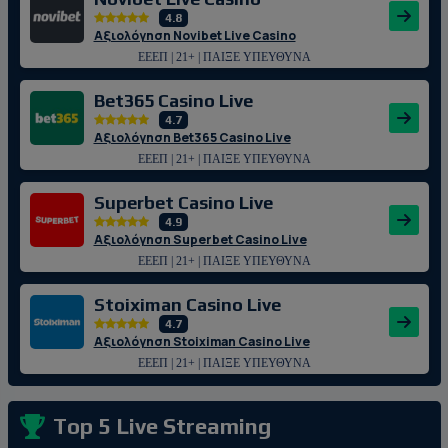
4.8
Αξιολόγηση Novibet Live Casino
ΕΕΕΠ | 21+ | ΠΑΙΞΕ ΥΠΕΥΘΥΝΑ
Bet365 Casino Live
4.7
Αξιολόγηση Bet365 Casino Live
ΕΕΕΠ | 21+ | ΠΑΙΞΕ ΥΠΕΥΘΥΝΑ
Superbet Casino Live
4.9
Αξιολόγηση Superbet Casino Live
ΕΕΕΠ | 21+ | ΠΑΙΞΕ ΥΠΕΥΘΥΝΑ
Stoiximan Casino Live
4.7
Αξιολόγηση Stoiximan Casino Live
ΕΕΕΠ | 21+ | ΠΑΙΞΕ ΥΠΕΥΘΥΝΑ
Top 5 Live Streaming