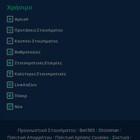
Χρήσιμα
Αρχική
Προτάσεις Στοιχήματος
Κουπόνι Στοιχήματος
Βαθμολογίες
Στοιχηματικές Εταιρίες
Καλύτερες Στοιχηματικές
Live Καζίνο
Πόκερ
Νέα
Προγνωστικά Στοιχήματος
Bet365
Stoiximan
Πολιτική Απορρήτου
Πολιτική Χρήσης Cookies
Σχετικά