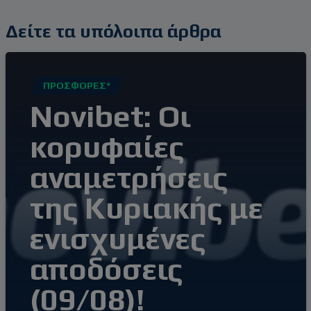
Δείτε τα υπόλοιπα άρθρα
ΠΡΟΣΦΟΡΈΣ*
Novibet: Oι
κορυφαίες
αναμετρήσεις
της Κυριακής με
ενισχυμένες
αποδόσεις
(09/08)!