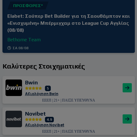
ΠΡΟΣΦΟΡΈΣ*
Elabet: Σούπερ Bet Builder για τη Σαουθάμπτον και
«Ενισχυμένη» Μπέρμιγχαμ στο League Cup Αγγλίας
(08/08)
Bethome Team
ΣΑ 08/08
Καλύτερες Στοιχηματικές
Bwin
5
Αξιολόγηση Bwin
ΕΕΕΠ | 21+ | ΠΑΙΞΕ ΥΠΕΥΘΥΝΑ
Novibet
4.9
Αξιολόγηση Novibet
ΕΕΕΠ | 21+ | ΠΑΙΞΕ ΥΠΕΥΘΥΝΑ