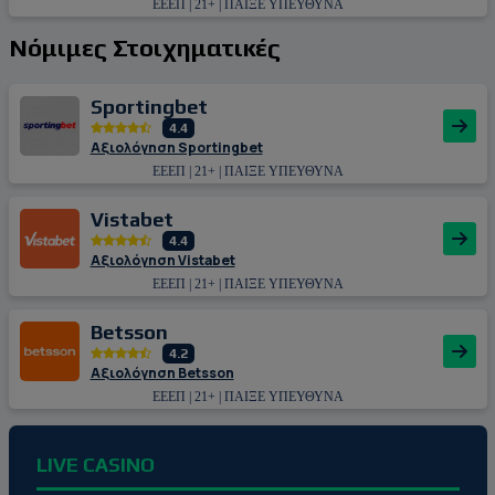
ΕΕΕΠ | 21+ | ΠΑΙΞΕ ΥΠΕΥΘΥΝΑ
Νόμιμες Στοιχηματικές
Sportingbet
4.4
Αξιολόγηση Sportingbet
ΕΕΕΠ | 21+ | ΠΑΙΞΕ ΥΠΕΥΘΥΝΑ
Vistabet
4.4
Αξιολόγηση Vistabet
ΕΕΕΠ | 21+ | ΠΑΙΞΕ ΥΠΕΥΘΥΝΑ
Betsson
4.2
Αξιολόγηση Betsson
ΕΕΕΠ | 21+ | ΠΑΙΞΕ ΥΠΕΥΘΥΝΑ
LIVE CASINO