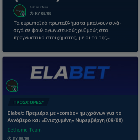
Bethome Team
ΚΥ 09/08
Τα ευρωπαϊκά πρωταθλήματα μπαίνουν σιγά-
σιγά σε φουλ αγωνιστικούς ρυθμούς στα
προγνωστικά στοιχήματος, με αυτά της
Πορτογαλίας και της Ολλανδίας να είναι τα
πρώτα από τα «μεγάλα» που έχουν ξεκινήσει τη
δράση. Στην Eredivisie, ο Άγιαξ φιλοξενείται στην
έδρα της Τσβόλε και ελπίζει σε μία σαφώς
καλύτερη χρονιά. Πέρσι τερμάτισε στην 5η θέση
και χρειάστηκε τη
ΠΡΟΣΦΟΡΈΣ*
Elabet: Πρεμιέρα με «combo» ημιχρόνων για το
Αννόβερο και «Ενισχυμένη» Νυρεμβέργη (09/08)
Bethome Team
ΚΥ 09/08