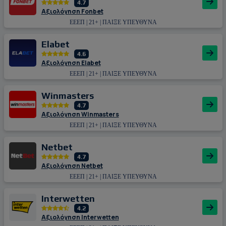
4.7
Αξιολόγηση Fonbet
ΕΕΕΠ | 21+ | ΠΑΙΞΕ ΥΠΕΥΘΥΝΑ
Εlabet
4.6
Αξιολόγηση Εlabet
ΕΕΕΠ | 21+ | ΠΑΙΞΕ ΥΠΕΥΘΥΝΑ
Winmasters
4.7
Αξιολόγηση Winmasters
ΕΕΕΠ | 21+ | ΠΑΙΞΕ ΥΠΕΥΘΥΝΑ
Netbet
4.7
Αξιολόγηση Netbet
ΕΕΕΠ | 21+ | ΠΑΙΞΕ ΥΠΕΥΘΥΝΑ
Interwetten
4.2
Αξιολόγηση Interwetten