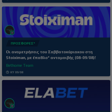
ΠΡΟΣΦΟΡΈΣ*
Οι αναμετρήσεις του Σαββατοκύριακου στη
Stoiximan, με έπαθλο* ανταμοιβής (08-09/08)!
Bethome Team
ΚΥ 09/08