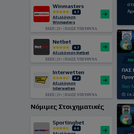
στ
Winmasters
Άρ
4.7
Αξιολόγηση
επ
Winmasters
απ
ΕΕΕΠ | 21+ | ΠΑΙΞΕ ΥΠΕΥΘΥΝΑ
αγ
Netbet
4.7
Αξιολόγηση Netbet
ΕΕΕΠ | 21+ | ΠΑΙΞΕ ΥΠΕΥΘΥΝΑ
ΑΝ
ΠΑΣ 
Interwetten
Προγ
4.2
Αξιολόγηση
Ilias 
Interwetten
ΣΑ 
ΕΕΕΠ | 21+ | ΠΑΙΞΕ ΥΠΕΥΘΥΝΑ
Νόμιμες Στοιχηματικές
Sportingbet
4.4
Αξιολόγηση