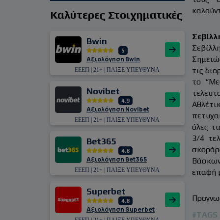
καλούν
Καλύτερες Στοιχηματικές
Σεβίλλη
Bwin
Σεβίλλ
5
Σημειώσ
Αξιολόγηση Bwin
τις διο
ΕΕΕΠ | 21+ | ΠΑΙΞΕ ΥΠΕΥΘΥΝΑ
το “Με
Novibet
τελευτ
4.9
Αθλέτι
Αξιολόγηση Novibet
πετυχαί
ΕΕΕΠ | 21+ | ΠΑΙΞΕ ΥΠΕΥΘΥΝΑ
όλες τι
3/4 τε
Bet365
σκοράρ
4.8
Αξιολόγηση Bet365
Βάσκων 
ΕΕΕΠ | 21+ | ΠΑΙΞΕ ΥΠΕΥΘΥΝΑ
επαφή μ
Superbet
Προγνωσ
4.8
Αξιολόγηση Superbet
#TAGS