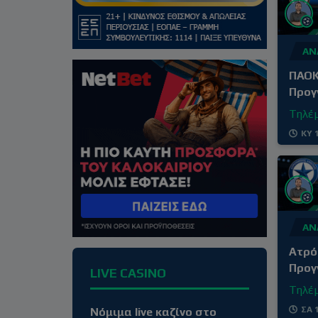
ΑΝ
ΠΑΟΚ
Προγ
Τηλέ
ΚΥ 
ΑΝ
Ατρό
Προγ
LIVE CASINO
Τηλέ
ΣΑ 
Νόμιμα live καζίνο στο