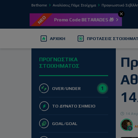
Bethome
Αναλύσεις Πάμε Στοίχημα
Προγνωστικό Σεβίλλ
ΝΕΟ
Promo Code BETARADES 🎁
ΕΕΕΠ | 21+ | ΠΑΙΞΕ ΥΠΕΥΘΥΝΑ
ΑΡΧΙΚΗ
ΠΡΟΤΑΣΕΙΣ ΣΤΟΙΧΗΜΑ
Πρ
ΠΡΟΓΝΩΣΤΙΚΑ
ΣΤΟΙΧΗΜΑΤΟΣ
Αθ
1
OVER/UNDER
14
ΤΟ ΔΥΝΑΤΟ ΣΗΜΕΙΟ
14 Απρ
GOAL/GOAL
Α