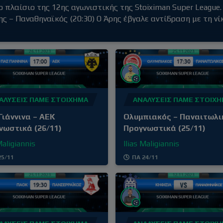
ο πλαίσιο της 12ης αγωνιστικής της Stoiximan Super League.
ης – Παναθηναϊκός (20:30) Ο Άρης έβγαλε αντίδραση με τη νί
ί του Βόλου εκτός έδρας, με σκορ 0-2, αφήνοντας πίσω του 
ρόσμενη ήττα στο γήπεδό του από τον Ατρόμητο (1-3) δύο
ωνιστικές πριν. Τρίτη νίκη στα
ΑΛΎΣΕΙΣ ΠΆΜΕ ΣΤΟΊΧΗΜΑ
ΑΝΑΛΎΣΕΙΣ ΠΆΜΕ ΣΤΟΊΧ
Γιάννινα – ΑΕΚ
Ολυμπιακός – Παναιτωλι
νωστικά (26/11)
Προγνωστικά (25/11)
Maligiannis
Ilias Maligiannis
25/11
ΠΑ 24/11