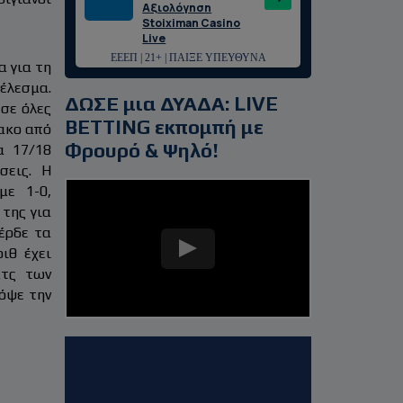
Αξιολόγηση
Stoiximan Casino
Live
ΕΕΕΠ | 21+ | ΠΑΙΞΕ ΥΠΕΥΘΥΝΑ
 για τη
έλεσμα.
ΔΩΣΕ μια ΔΥΑΔΑ: LIVE
 σε όλες
BETTING εκπομπή με
ιακο από
Φρουρό & Ψηλό!
α 17/18
σεις. Η
με 1-0,
 της για
βέρδε τα
ιθ έχει
ατς των
πόψε την