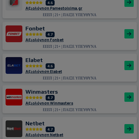
4.6
Αξιολόγηση Pamestoixima.gr
ΕΕΕΠ | 21+ | ΠΑΙΞΕ ΥΠΕΥΘΥΝΑ
Fonbet
4.7
Αξιολόγηση Fonbet
ΕΕΕΠ | 21+ | ΠΑΙΞΕ ΥΠΕΥΘΥΝΑ
Εlabet
4.6
Αξιολόγηση Εlabet
ΕΕΕΠ | 21+ | ΠΑΙΞΕ ΥΠΕΥΘΥΝΑ
Winmasters
4.7
Αξιολόγηση Winmasters
ΕΕΕΠ | 21+ | ΠΑΙΞΕ ΥΠΕΥΘΥΝΑ
Netbet
4.7
Αξιολόγηση Netbet