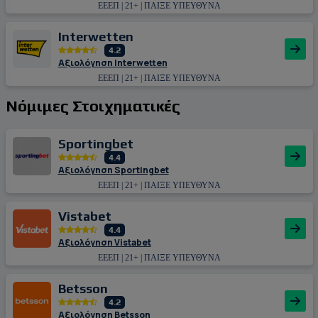
ΕΕΕΠ | 21+ | ΠΑΙΞΕ ΥΠΕΥΘΥΝΑ
Interwetten
4.2
Αξιολόγηση Interwetten
ΕΕΕΠ | 21+ | ΠΑΙΞΕ ΥΠΕΥΘΥΝΑ
Νόμιμες Στοιχηματικές
Sportingbet
4.4
Αξιολόγηση Sportingbet
ΕΕΕΠ | 21+ | ΠΑΙΞΕ ΥΠΕΥΘΥΝΑ
Vistabet
4.4
Αξιολόγηση Vistabet
ΕΕΕΠ | 21+ | ΠΑΙΞΕ ΥΠΕΥΘΥΝΑ
Betsson
4.2
Αξιολόγηση Betsson