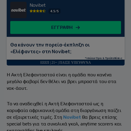
Novibet
4.5/5
ΕΓΓΡΑΦΗ
Θα κάνουν την πορεία-έκπληξη οι
«Ελέφαντες» στη Novibet;
*Ισχύουν Όροι & Προϋποθέσεις
ΕΕΕΠ | 21+ | ΠΑΙΞΕ ΥΠΕΥΘΥΝΑ
Η Ακτή Ελεφαντοστού είναι η ομάδα που κανένα
μεγάλο φαβορί δεν θέλει να βρει μπροστά του στα
νοκ-άουτ.
Το να αναδειχθεί η Ακτή Ελεφαντοστού ως η
κορυφαία αφρικανική ομάδα στη διοργάνωση παίζει
σε εξαιρετικές τιμές. Στη
Novibet
θα βρεις επίσης
special bets για τα συνολικά γκολ, anytime scorers και
εκατοντάδες live επιλογές.