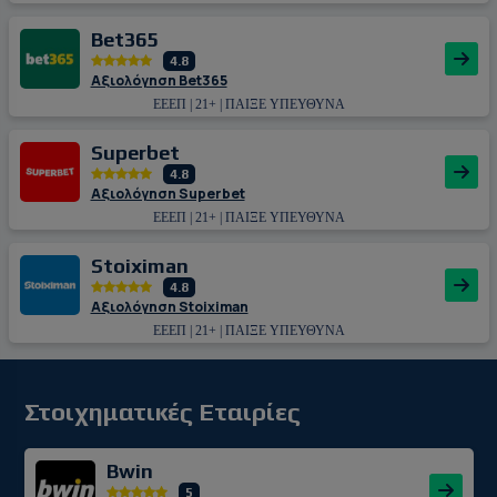
Bet365
4.8
Αξιολόγηση Bet365
ΕΕΕΠ | 21+ | ΠΑΙΞΕ ΥΠΕΥΘΥΝΑ
Superbet
4.8
Αξιολόγηση Superbet
ΕΕΕΠ | 21+ | ΠΑΙΞΕ ΥΠΕΥΘΥΝΑ
Stoiximan
4.8
Αξιολόγηση Stoiximan
ΕΕΕΠ | 21+ | ΠΑΙΞΕ ΥΠΕΥΘΥΝΑ
Στοιχηματικές Εταιρίες
Bwin
5