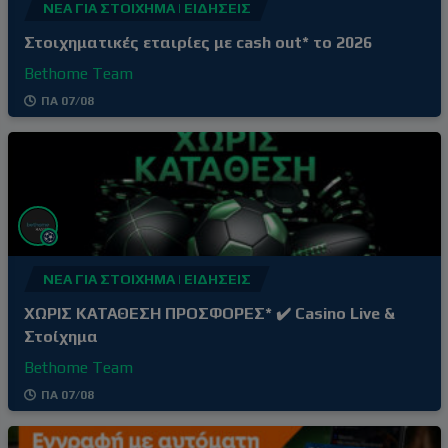
ΝΈΑ ΓΙΑ ΣΤΟΊΧΗΜΑ | ΕΙΔΉΣΕΙΣ
Στοιχηματικές εταιρίες με cash out* το 2026
Bethome Team
ΠΑ 07/08
ΝΈΑ ΓΙΑ ΣΤΟΊΧΗΜΑ | ΕΙΔΉΣΕΙΣ
ΧΩΡΙΣ ΚΑΤΑΘΕΣΗ ΠΡΟΣΦΟΡΕΣ* ✔️ Casino Live &
Στοίχημα
Bethome Team
ΠΑ 07/08