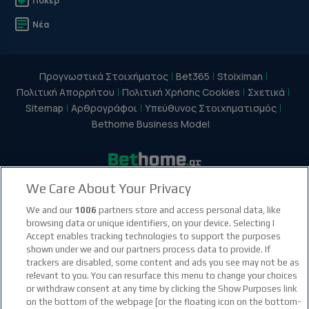
Πόκερ
Νέα
Προγνωστικά Στοιχήματος
Bet365
Stoiximan
Πολιτική Απορρήτου
Πολιτική Χρήσης Cookies
Σχετικά
Sitemap
Αρθρογράφοι
Υπεύθυνος Στοιχηματισμός
Bethome Business Model
We Care About Your Privacy
facebook social link
instagram social link
youtube social link
tiktok social link
twitter social link
discord social link
We and our
1006
partners store and access personal data, like
browsing data or unique identifiers, on your device. Selecting I
Accept enables tracking technologies to support the purposes
21+
shown under we and our partners process data to provide. If
trackers are disabled, some content and ads you see may not be as
relevant to you. You can resurface this menu to change your choices
or withdraw consent at any time by clicking the Show Purposes link
on the bottom of the webpage [or the floating icon on the bottom-