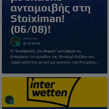
ανταμοιβής στη
Stoiximan!
(06/08)!
Bethome Team
ΠΕ 06/08
Ο “Δικέφαλος του Βορρά” κατάφερε να
ξεπεράσει το εμπόδιο της Ντιναμό Κιέβου και
τώρα καλείται να αντιμετωπίσει την Άντερλεχτ
στον 3ο προκριματικό γύρο του Europa League!
Προβλέπεις την έκβαση του παιχνιδιού του
ΠΑΟΚ και μέσω του Mission, διεκδικείς έπαθλο*
ανταμοιβής! Με πρωταγωνιστή ξανά τον
Κωνσταντέλια ο οποίος με δύο τρομερά γκολ
έδωσε την νίκη-πρόκριση στην