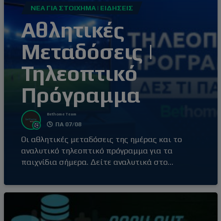
ΝΈΑ ΓΙΑ ΣΤΟΊΧΗΜΑ | ΕΙΔΉΣΕΙΣ
Αθλητικές
Μεταδόσεις |
Τηλεοπτικό
Πρόγραμμα
Bethome Team
ΠΑ 07/08
Οι αθλητικές μεταδόσεις της ημέρας και το
αναλυτικό τηλεοπτικό πρόγραμμα για τα
παιχνίδια σήμερα. Δείτε αναλυτικά στο
Bethome.gr! Παρασκευή 7 Αυγούστου 11:55 |
COSMOTE SPORT 5 HD | Moto3 Η.Β. | 1ες
Ελεύθερες Δοκιμές 12:45 | COSMOTE SPORT 5
HD | Moto2 Η.Β. | 1ες Ελεύθερες Δοκιμές 13:40 |
COSMOTE SPORT 5 HD | MotoGP