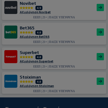
Novibet
4.9
Αξιολόγηση Novibet
ΕΕΕΠ | 21+ | ΠΑΙΞΕ ΥΠΕΥΘΥΝΑ
Bet365
4.8
Αξιολόγηση Bet365
ΕΕΕΠ | 21+ | ΠΑΙΞΕ ΥΠΕΥΘΥΝΑ
Superbet
4.8
Αξιολόγηση Superbet
ΕΕΕΠ | 21+ | ΠΑΙΞΕ ΥΠΕΥΘΥΝΑ
Stoiximan
4.8
Αξιολόγηση Stoiximan
ΕΕΕΠ | 21+ | ΠΑΙΞΕ ΥΠΕΥΘΥΝΑ