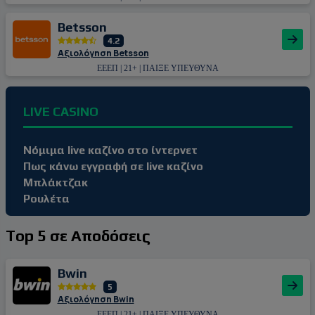
Betsson
4.2
Αξιολόγηση Betsson
ΕΕΕΠ | 21+ | ΠΑΙΞΕ ΥΠΕΥΘΥΝΑ
LIVE CASINO
Νόμιμα live καζίνο στο ίντερνετ
Πως κάνω εγγραφή σε live καζίνο
Μπλάκτζακ
Ρουλέτα
Top 5 σε Αποδόσεις
Bwin
5
Αξιολόγηση Bwin
ΕΕΕΠ | 21+ | ΠΑΙΞΕ ΥΠΕΥΘΥΝΑ