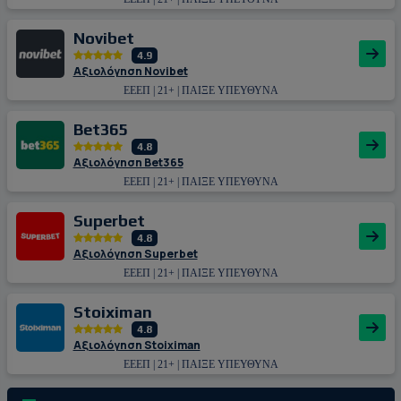
Novibet
4.9
Αξιολόγηση Novibet
ΕΕΕΠ | 21+ | ΠΑΙΞΕ ΥΠΕΥΘΥΝΑ
Bet365
4.8
Αξιολόγηση Bet365
ΕΕΕΠ | 21+ | ΠΑΙΞΕ ΥΠΕΥΘΥΝΑ
Superbet
4.8
Αξιολόγηση Superbet
ΕΕΕΠ | 21+ | ΠΑΙΞΕ ΥΠΕΥΘΥΝΑ
Stoiximan
4.8
Αξιολόγηση Stoiximan
ΕΕΕΠ | 21+ | ΠΑΙΞΕ ΥΠΕΥΘΥΝΑ