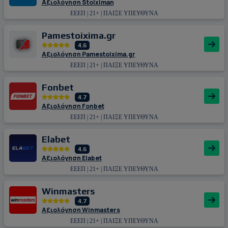
Αξιολόγηση Stoiximan
ΕΕΕΠ | 21+ | ΠΑΙΞΕ ΥΠΕΥΘΥΝΑ
Pamestoixima.gr
4.6
Αξιολόγηση Pamestoixima.gr
ΕΕΕΠ | 21+ | ΠΑΙΞΕ ΥΠΕΥΘΥΝΑ
Fonbet
4.7
Αξιολόγηση Fonbet
ΕΕΕΠ | 21+ | ΠΑΙΞΕ ΥΠΕΥΘΥΝΑ
Εlabet
4.6
Αξιολόγηση Εlabet
ΕΕΕΠ | 21+ | ΠΑΙΞΕ ΥΠΕΥΘΥΝΑ
Winmasters
4.7
Αξιολόγηση Winmasters
ΕΕΕΠ | 21+ | ΠΑΙΞΕ ΥΠΕΥΘΥΝΑ