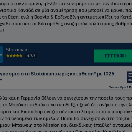
ορά στον 2ο όμιλο, η Ελβετία κοντράρεται με τον ιδιαίτερα
ιστικό Καναδά σε μία αναμέτρηση που μπορεί να κρίνει πο
τη θέση, ενώ η Βοσνία & Ερζεγοβίνη αντιμετωπίζει το Κατά
χνίδι όπου και οι δύο ομάδες αναζητούν πολύτιμους βαθμού
α!
Stoiximan
ΕΓΓΡΑΦΗ
4.7/5
γκόσμιο στη Stoiximan χωρίς κατάθεση* με 1026
*
*Ισχύουν Όροι & Π
λία και η Γερμανία θέλουν να συνεχίσουν την πορεία τους πρ
 το Μαρόκο επιδιώκει να αποδείξει ξανά ότι ανήκει στην ελ
Κορέα και Εκουαδόρ αναζητούν αποτελέσματα που μπορούν 
ν τα δεδομένα των ομίλων. Ποιοι θα συνεχίσουν στο ταξίδι 
ιου; Μπαίνεις στο Mission και διεκδικείς έπαθλο* ανταμοι
 τις πιο γεμάτες αγωνιστικές του Παγκοσμίου Κυπέλλου!