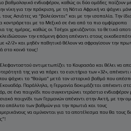
ο βαθμολογικό ενδιαφέρον, καθώς οι δύο ομάδες παίζουν μ
ην νίκη για την πρόκριση, με τη Νότια Αφρική να ψάχνει μόν
ι τους Ασιάτες να “βολεύονται” και με την ισοπαλία. Την ίδι
α κοντράρεται με το Μεξικό σε ένα από τα πιο αμφίρροπα
ια της ημέρας, καθώς οι Τσέχοι χρειάζονται το θετικό απο
«κλειδώσουν» την επόμενη φάση απέναντι στους οικοδεσπότε
με «2/2» και μηδέν παθητικό θέλουν να σφραγίσουν την πρω
 στο κοινό τους!
Ελεφαντοστού αντιμετωπίζει το Κουρασάο και θέλει να απο
τερότητά της για να πάρει το εισιτήριο των «32», απέναντι 
που ψάχνει το “θαύμα” μετά τον ιστορικό βαθμό που απέσ
Εκουαδόρ. Παράλληλα, η Γερμανία δοκιμάζεται απέναντι στ
ρ, σε ένα παιχνίδι που συγκεντρώνει τεράστιο ενδιαφέρον 
ιακό παιχνίδι των Γερμανών απέναντι στην Ακτή, με την ο
το απόλυτο των βαθμών για την πρωτιά και τους
μερικάνους να αμύνονται για το αποτέλεσμα που θα τους 
ς”!