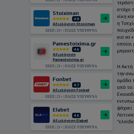
ΕΕΕΠ | 21+ | ΠΑΙΞΕ ΥΠΕΥΘΥΝΑ
τεράστι
στόχο τ
Stoiximan
νίκη κα
4.8
η Τσεχί
Αξιολόγηση Stoiximan
παιχνίδ
ΕΕΕΠ | 21+ | ΠΑΙΞΕ ΥΠΕΥΘΥΝΑ
για να 
Pamestoixima.gr
οποίοι 
4.6
μπροστά
Αξιολόγηση
Pamestoixima.gr
Η Ακτή 
ΕΕΕΠ | 21+ | ΠΑΙΞΕ ΥΠΕΥΘΥΝΑ
την ανω
Fonbet
ομάδα 
4.7
από το 
Αξιολόγηση Fonbet
Εκουαδό
ΕΕΕΠ | 21+ | ΠΑΙΞΕ ΥΠΕΥΘΥΝΑ
εντυπωσ
ψάχνει 
Εlabet
Λατινοα
4.6
Αξιολόγηση Εlabet
“ελπίδε
ΕΕΕΠ | 21+ | ΠΑΙΞΕ ΥΠΕΥΘΥΝΑ