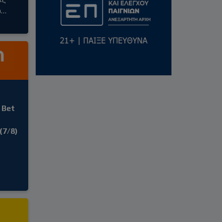
ο
ι
ν
 Bet
(7/8)