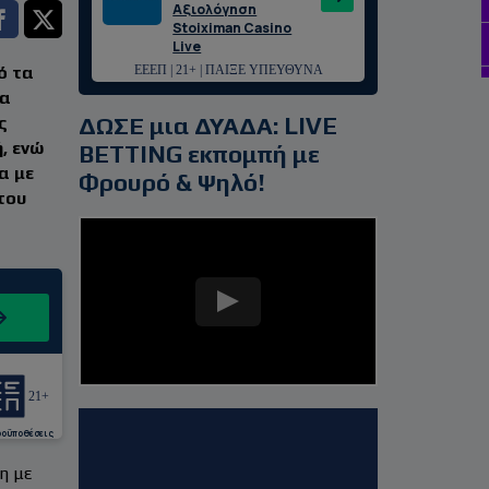
Αξιολόγηση
Stoiximan Casino
Facebook share link
Twitter share link
Live
ΕΕΕΠ | 21+ | ΠΑΙΞΕ ΥΠΕΥΘΥΝΑ
ό τα
τα
ΔΩΣΕ μια ΔΥΑΔΑ: LIVE
ς
, ενώ
BETTING εκπομπή με
α με
Φρουρό & Ψηλό!
του
21+
ροϋποθέσεις
η με