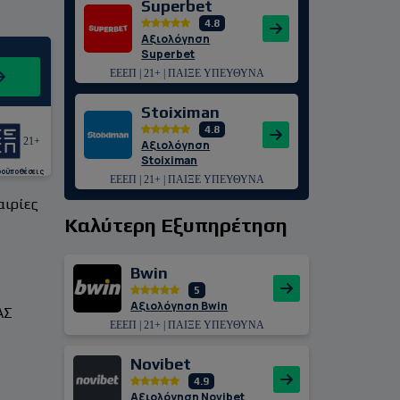
Superbet
4.8
Αξιολόγηση
Superbet
ΕΕΕΠ | 21+ | ΠΑΙΞΕ ΥΠΕΥΘΥΝΑ
Stoiximan
4.8
21+
Αξιολόγηση
Stoiximan
ροϋποθέσεις
ΕΕΕΠ | 21+ | ΠΑΙΞΕ ΥΠΕΥΘΥΝΑ
αιρίες
Καλύτερη Εξυπηρέτηση
Bwin
5
Αξιολόγηση Bwin
ΑΣ
ΕΕΕΠ | 21+ | ΠΑΙΞΕ ΥΠΕΥΘΥΝΑ
Novibet
4.9
Αξιολόγηση Novibet