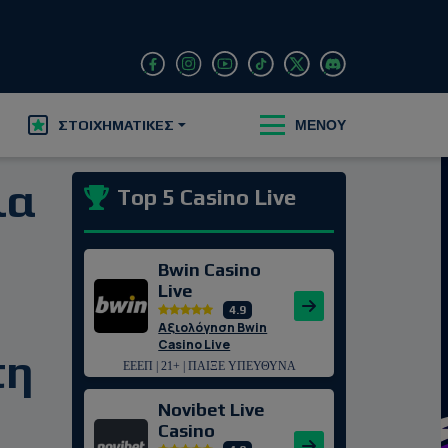
facebook social link
instagram social link
youtube social link
tiktok social link
twitter social link
discord social link
ΣΤΟΙΧΗΜΑΤΙΚΕΣ
ΜΕΝΟΥ
ια
Top 5 Casino Live
Bwin Casino
Live
4.9
Αξιολόγηση Bwin
Casino Live
τη
ΕΕΕΠ | 21+ | ΠΑΙΞΕ ΥΠΕΥΘΥΝΑ
Novibet Live
Casino