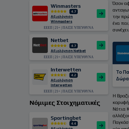
Όσον αφ
Winmasters
ανταγων
4.7
την πρώ
Αξιολόγηση
Winmasters
ένα παι
ΕΕΕΠ | 21+ | ΠΑΙΞΕ ΥΠΕΥΘΥΝΑ
συνέχει
Netbet
4.7
Αξιολόγηση Netbet
ΕΕΕΠ | 21+ | ΠΑΙΞΕ ΥΠΕΥΘΥΝΑ
Interwetten
Το Πα
4.2
Δώρα
Αξιολόγηση
Interwetten
ΕΕΕΠ | 21+ | ΠΑΙΞΕ ΥΠΕΥΘΥΝΑ
Η Βραζι
Νόμιμες Στοιχηματικές
κορυφή,
Νότια 
αλλάξου
Sportingbet
Παγκόσμ
4.4
Αξιολόγηση
μία από