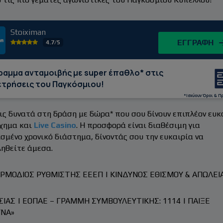
Stoiximan
ΕΓΓΡΑΦΗ
4.7/5
αμμα ανταμοιβής με super έπαθλο* στις
ετρήσεις του Παγκόσμιου!
*Ισχύουν Όροι & Π
ς δυνατά στη δράση με δώρα* που σου δίνουν επιπλέον ευκ
ίχημα και
Live Casino
. Η προσφορά είναι διαθέσιμη για
σμένο χρονικό διάστημα, δίνοντάς σου την ευκαιρία να
ηθείτε άμεσα.
 ΑΡΜΟΔΙΟΣ ΡΥΘΜΙΣΤΗΣ ΕΕΕΠ | ΚΙΝΔΥΝΟΣ ΕΘΙΣΜΟΥ & ΑΠΩΛΕΙ
ΣΙΑΣ | ΕΟΠΑΕ – ΓΡΑΜΜΗ ΣΥΜΒΟΥΛΕΥΤΙΚΗΣ: 1114 | ΠΑΙΞΕ
ΥΝΑ»