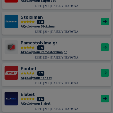
Αξιολόγηση Superbet
ΕΕΕΠ | 21+ | ΠΑΙΞΕ ΥΠΕΥΘΥΝΑ
Stoiximan
4.8
Αξιολόγηση Stoiximan
ΕΕΕΠ | 21+ | ΠΑΙΞΕ ΥΠΕΥΘΥΝΑ
Pamestoixima.gr
4.6
Αξιολόγηση Pamestoixima.gr
ΕΕΕΠ | 21+ | ΠΑΙΞΕ ΥΠΕΥΘΥΝΑ
Fonbet
4.7
Αξιολόγηση Fonbet
ΕΕΕΠ | 21+ | ΠΑΙΞΕ ΥΠΕΥΘΥΝΑ
Εlabet
4.6
Αξιολόγηση Εlabet
ΕΕΕΠ | 21+ | ΠΑΙΞΕ ΥΠΕΥΘΥΝΑ