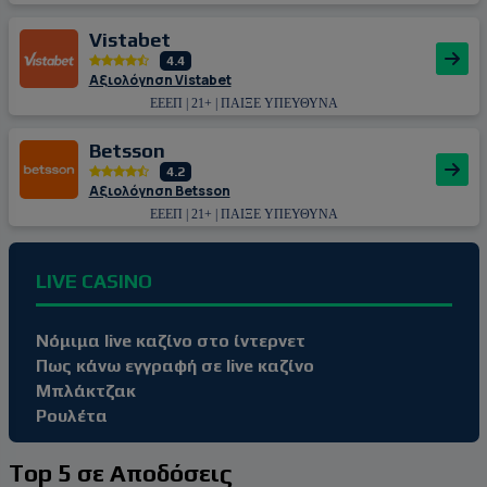
Vistabet
4.4
Αξιολόγηση Vistabet
ΕΕΕΠ | 21+ | ΠΑΙΞΕ ΥΠΕΥΘΥΝΑ
Betsson
4.2
Αξιολόγηση Betsson
ΕΕΕΠ | 21+ | ΠΑΙΞΕ ΥΠΕΥΘΥΝΑ
LIVE CASINO
Νόμιμα live καζίνο στο ίντερνετ
Πως κάνω εγγραφή σε live καζίνο
Μπλάκτζακ
Ρουλέτα
Top 5 σε Αποδόσεις