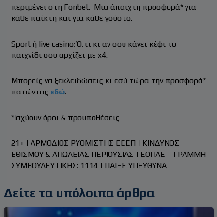
περιμένει στη Fonbet. Μια άπαιχτη προσφορά* για
κάθε παίκτη και για κάθε γούστο.
Sport ή live casino; Ό,τι κι αν σου κάνει κέφι το
παιχνίδι σου αρχίζει με x4.
Μπορείς να ξεκλειδώσεις κι εσύ τώρα την προσφορά*
πατώντας
εδώ
.
*Ισχύουν όροι & προϋποθέσεις
21+ | ΑΡΜΟΔΙΟΣ ΡΥΘΜΙΣΤΗΣ ΕΕΕΠ | ΚΙΝΔΥΝΟΣ
ΕΘΙΣΜΟΥ & ΑΠΩΛΕΙΑΣ ΠΕΡΙΟΥΣΙΑΣ | ΕΟΠΑΕ – ΓΡΑΜΜΗ
ΣΥΜΒΟΥΛΕΥΤΙΚΗΣ: 1114 | ΠΑΙΞΕ ΥΠΕΥΘΥΝΑ
Δείτε τα υπόλοιπα άρθρα