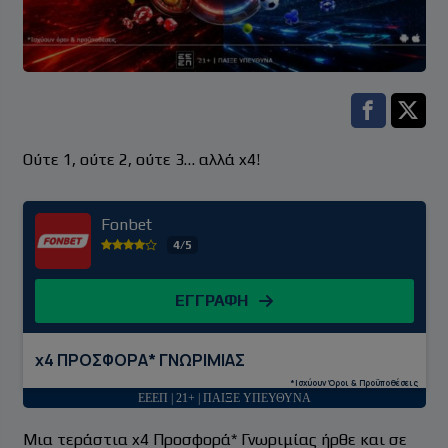
Facebook s
Twitt
Ούτε 1, ούτε 2, ούτε 3… αλλά x4!
Fonbet
4/5
ΕΓΓΡΑΦΗ
x4 ΠΡΟΣΦΟΡΑ* ΓΝΩΡΙΜΙΑΣ
*Ισχύουν Όροι & Προϋποθέσεις
ΕΕΕΠ | 21+ | ΠΑΙΞΕ ΥΠΕΥΘΥΝΑ
Μια τεράστια x4 Προσφορά* Γνωριμίας ήρθε και σε