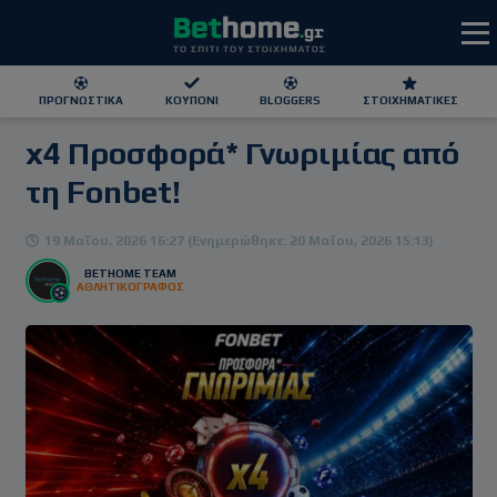
ΠΡΟΓΝΩΣΤΙΚΆ
ΚΟΥΠΌΝΙ
BLOGGERS
ΣΤΟΙΧΗΜΑΤΙΚΕΣ
x4 Προσφορά* Γνωριμίας από
ΕΕΕΠ | 21+ | ΠΑΙΞΕ ΥΠΕΥΘΥΝΑ
τη Fonbet!
19 Μαΐου, 2026 16:27 (Ενημερώθηκε: 20 Μαΐου, 2026 15:13)
BETHOME TEAM
ΑΘΛΗΤΙΚΟΓΡΑΦΟΣ