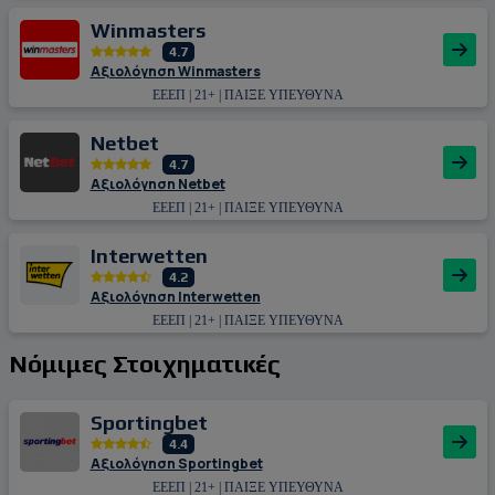
Winmasters
4.7
Αξιολόγηση Winmasters
ΕΕΕΠ | 21+ | ΠΑΙΞΕ ΥΠΕΥΘΥΝΑ
Netbet
4.7
Αξιολόγηση Netbet
ΕΕΕΠ | 21+ | ΠΑΙΞΕ ΥΠΕΥΘΥΝΑ
Interwetten
4.2
Αξιολόγηση Interwetten
ΕΕΕΠ | 21+ | ΠΑΙΞΕ ΥΠΕΥΘΥΝΑ
Νόμιμες Στοιχηματικές
Sportingbet
4.4
Αξιολόγηση Sportingbet
ΕΕΕΠ | 21+ | ΠΑΙΞΕ ΥΠΕΥΘΥΝΑ