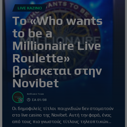
LIVE ΚΑΖΊΝΟ
To «Who wants
to be a
Millionaire Live
Roulette»
βρίσκεται στην
Novibet
Bethome Team
ΣΑ 01/08
Οι δημοφιλείς τίτλοι παιχνιδιών δεν σταματούν
στο live casino της Novibet. Αυτή την φορά, ένας
από τους πιο γνωστούς τίτλους τηλεοπτικών