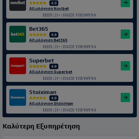
4.9
Αξιολόγηση Novibet
ΕΕΕΠ | 21+ | ΠΑΙΞΕ ΥΠΕΥΘΥΝΑ
Bet365
4.8
Αξιολόγηση Bet365
ΕΕΕΠ | 21+ | ΠΑΙΞΕ ΥΠΕΥΘΥΝΑ
Superbet
4.8
Αξιολόγηση Superbet
ΕΕΕΠ | 21+ | ΠΑΙΞΕ ΥΠΕΥΘΥΝΑ
Stoiximan
4.8
Αξιολόγηση Stoiximan
ΕΕΕΠ | 21+ | ΠΑΙΞΕ ΥΠΕΥΘΥΝΑ
Καλύτερη Εξυπηρέτηση