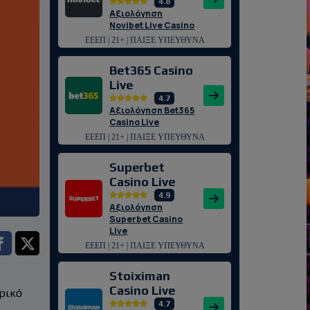
4.8
Αξιολόγηση
Novibet Live Casino
ΕΕΕΠ | 21+ | ΠΑΙΞΕ ΥΠΕΥΘΥΝΑ
Bet365 Casino
Live
4.7
Αξιολόγηση Bet365
Casino Live
ΕΕΕΠ | 21+ | ΠΑΙΞΕ ΥΠΕΥΘΥΝΑ
Superbet
Casino Live
4.9
Αξιολόγηση
Superbet Casino
Live
ΕΕΕΠ | 21+ | ΠΑΙΞΕ ΥΠΕΥΘΥΝΑ
Facebook share link
Twitter share link
Stoiximan
Casino Live
ρικό
4.7