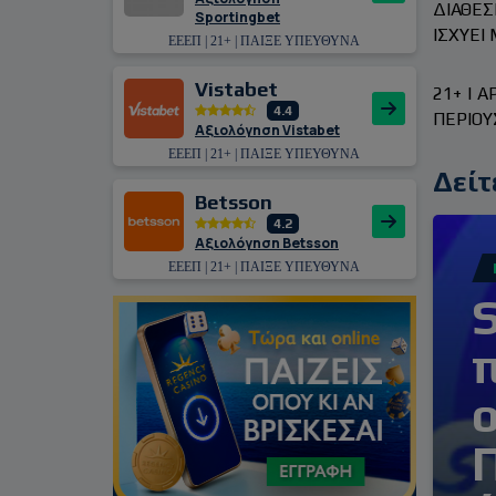
ΔΙΑΘΕΣ
Sportingbet
ΙΣΧΥΕΙ
ΕΕΕΠ | 21+ | ΠΑΙΞΕ ΥΠΕΥΘΥΝΑ
Vistabet
21+ | 
4.4
ΠΕΡΙΟΥ
Αξιολόγηση Vistabet
ΕΕΕΠ | 21+ | ΠΑΙΞΕ ΥΠΕΥΘΥΝΑ
Δείτ
Betsson
4.2
Αξιολόγηση Betsson
ΕΕΕΠ | 21+ | ΠΑΙΞΕ ΥΠΕΥΘΥΝΑ
S