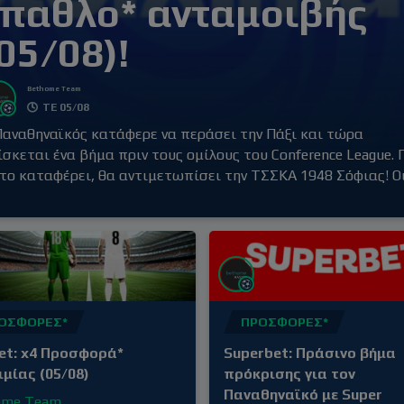
έπαθλο* ανταμοιβής
05/08)!
Bethome Team
ΤΕ 05/08
Παναθηναϊκός κατάφερε να περάσει την Πάξι και τώρα
ίσκεται ένα βήμα πριν τους ομίλους του Conference League. 
 το καταφέρει, θα αντιμετωπίσει την ΤΣΣΚΑ 1948 Σόφιας! Ο
ράσινοι» θα αναμετρηθούν στο ΟΑΚΑ για το εισιτήριο
όκρισης! Θα τα καταφέρουν; Σε ένα όχι και τόσο εύκολο
ιχνίδι ο Παναθηναϊκός κατάφερε να προκριθεί στα Playoffs
ΟΣΦΟΡΈΣ*
ΠΡΟΣΦΟΡΈΣ*
et: x4 Προσφορά*
Superbet: Πράσινο βήμα
μίας (05/08)
πρόκρισης για τον
Παναθηναϊκό με Super
ome Team