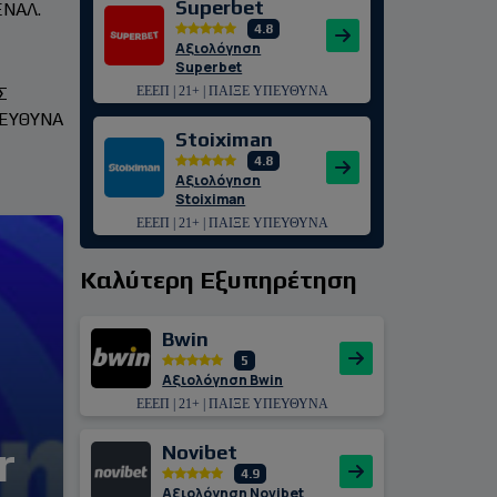
Superbet
ΕΝΑΛ.
4.8
Αξιολόγηση
Superbet
ΕΕΕΠ | 21+ | ΠΑΙΞΕ ΥΠΕΥΘΥΝΑ
Σ
ΠΕΥΘΥΝΑ
Stoiximan
4.8
Αξιολόγηση
Stoiximan
ΕΕΕΠ | 21+ | ΠΑΙΞΕ ΥΠΕΥΘΥΝΑ
Καλύτερη Εξυπηρέτηση
Bwin
5
Αξιολόγηση Bwin
ΕΕΕΠ | 21+ | ΠΑΙΞΕ ΥΠΕΥΘΥΝΑ
r
Novibet
4.9
Αξιολόγηση Novibet