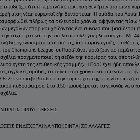
α αποδείξει ότι η περσινή κατάκτηση δεν ήταν μια απλή κο
αρχή μιας νέας ευρωπαϊκής δυναστείας. Η ομάδα του Λουίς 
εταμορφωθεί πλήρως τα τελευταία χρόνια, αφήνοντας πίσω 
ων μεγάλων σταρ και χτίζοντας ένα σύνολο που βασίζεται 
 την ταχύτητα και την απόλυτη συλλογική λειτουργία. Με 44
ινή διοργάνωση και μία από τις πιο παραγωγικές επιθέσεις
 του Champions League, οι Παριζιάνοι μοιάζουν ασταμάτητο
σχέλια πραγματοποιεί τη σεζόν της καριέρας του, αποτελώ
λυτο ηγέτη της επιθετικής γραμμής. Η Παρί έχει ήδη αποκλε
ες αγγλικές ομάδες τα τελευταία χρόνια και απέναντι στην
 θέλει να επιβεβαιώσει την κυριαρχία της στη νέα εποχή τ
κού ποδοσφαίρου. Στο 3.50 προσφέρεται το γεγονός να σκο
σχέλια.
ΥΝ ΟΡΟΙ & ΠΡΟΫΠΟΘΕΣΕΙΣ
ΔΟΣΕΙΣ ΕΝΔΕΧΕΤΑΙ ΝΑ ΥΠΟΚΕΙΝΤΑΙ ΣΕ ΑΛΛΑΓΕΣ