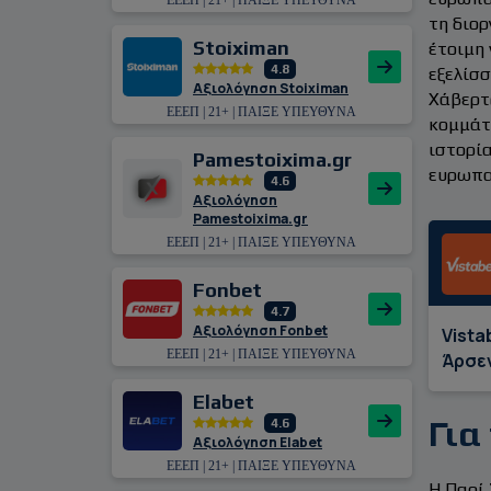
ΕΕΕΠ | 21+ | ΠΑΙΞΕ ΥΠΕΥΘΥΝΑ
τη διορ
Stoiximan
έτοιμη 
4.8
εξελίσσ
Αξιολόγηση Stoiximan
Χάβερτ
ΕΕΕΠ | 21+ | ΠΑΙΞΕ ΥΠΕΥΘΥΝΑ
κομμάτι
ιστορία
Pamestoixima.gr
ευρωπαϊ
4.6
Αξιολόγηση
Pamestoixima.gr
ΕΕΕΠ | 21+ | ΠΑΙΞΕ ΥΠΕΥΘΥΝΑ
Fonbet
4.7
Αξιολόγηση Fonbet
Vista
ΕΕΕΠ | 21+ | ΠΑΙΞΕ ΥΠΕΥΘΥΝΑ
Άρσε
Εlabet
Για
4.6
Αξιολόγηση Εlabet
ΕΕΕΠ | 21+ | ΠΑΙΞΕ ΥΠΕΥΘΥΝΑ
Η Παρί 