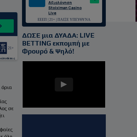
Αξιολόγηση
Stoiximan Casino
Live
ΕΕΕΠ | 21+ | ΠΑΙΞΕ ΥΠΕΥΘΥΝΑ
ΔΩΣΕ μια ΔΥΑΔΑ: LIVE
BETTING εκπομπή με
21+
Φρουρό & Ψηλό!
ροϋποθέσεις
 όρια
ίας
λος σε
ει
υφαίες
ε όλη