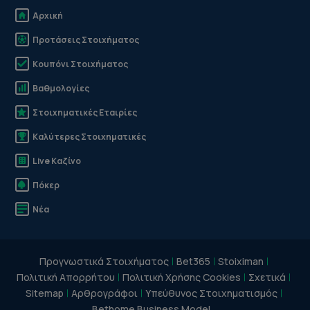
Αρχική
Προτάσεις Στοιχήματος
Κουπόνι Στοιχήματος
Βαθμολογίες
Στοιχηματικές Εταιρίες
Καλύτερες Στοιχηματικές
Live Καζίνο
Πόκερ
Νέα
Προγνωστικά Στοιχήματος
Bet365
Stoiximan
Πολιτική Απορρήτου
Πολιτική Χρήσης Cookies
Σχετικά
Sitemap
Αρθρογράφοι
Υπεύθυνος Στοιχηματισμός
Bethome Business Model