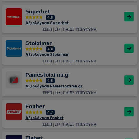
Superbet
4.8
Αξιολόγηση Superbet
ΕΕΕΠ | 21+ | ΠΑΙΞΕ ΥΠΕΥΘΥΝΑ
Stoiximan
4.8
Αξιολόγηση Stoiximan
ΕΕΕΠ | 21+ | ΠΑΙΞΕ ΥΠΕΥΘΥΝΑ
Pamestoixima.gr
4.6
Αξιολόγηση Pamestoixima.gr
ΕΕΕΠ | 21+ | ΠΑΙΞΕ ΥΠΕΥΘΥΝΑ
Fonbet
4.7
Αξιολόγηση Fonbet
ΕΕΕΠ | 21+ | ΠΑΙΞΕ ΥΠΕΥΘΥΝΑ
Εlabet