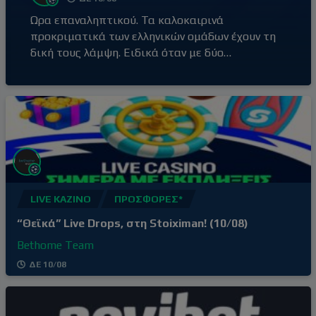
Ώρα επαναληπτικού. Τα καλοκαιρινά
προκριματικά των ελληνικών ομάδων έχουν τη
δική τους λάμψη. Ειδικά όταν με δύο
απαντήσεις και δωρεάν* συμμετοχή, μπορείς να
διεκδικήσεις έως 10.000€ σε μετρητά. Μετά την
καλοκαιρινή του προετοιμασία, ο Ολυμπιακός
είναι και πάλι σε ολλανδικό έδαφος. Τα φιλικά
εκείνης της περιόδου είναι παρελθόν και η
πίεση είναι ήδη υψηλή, δεδομένης
LIVE ΚΑΖΊΝΟ
ΠΡΟΣΦΟΡΈΣ*
“Θεϊκά” Live Drops, στη Stoiximan! (10/08)
Bethome Team
ΔΕ 10/08