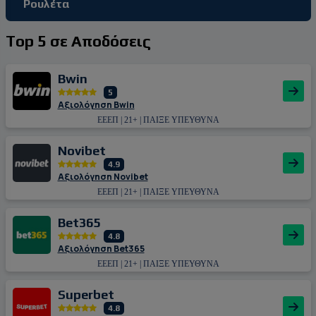
Ρουλέτα
Top 5 σε Αποδόσεις
Bwin
5
Αξιολόγηση Bwin
ΕΕΕΠ | 21+ | ΠΑΙΞΕ ΥΠΕΥΘΥΝΑ
Novibet
4.9
Αξιολόγηση Novibet
ΕΕΕΠ | 21+ | ΠΑΙΞΕ ΥΠΕΥΘΥΝΑ
Bet365
4.8
Αξιολόγηση Bet365
ΕΕΕΠ | 21+ | ΠΑΙΞΕ ΥΠΕΥΘΥΝΑ
Superbet
4.8