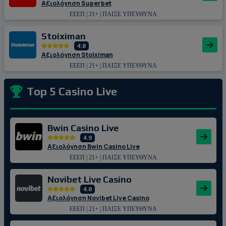
Αξιολόγηση Superbet
ΕΕΕΠ | 21+ | ΠΑΙΞΕ ΥΠΕΥΘΥΝΑ
Stoiximan
4.8
Αξιολόγηση Stoiximan
ΕΕΕΠ | 21+ | ΠΑΙΞΕ ΥΠΕΥΘΥΝΑ
Top 5 Casino Live
Bwin Casino Live
4.9
Αξιολόγηση Bwin Casino Live
ΕΕΕΠ | 21+ | ΠΑΙΞΕ ΥΠΕΥΘΥΝΑ
Novibet Live Casino
4.8
Αξιολόγηση Novibet Live Casino
ΕΕΕΠ | 21+ | ΠΑΙΞΕ ΥΠΕΥΘΥΝΑ