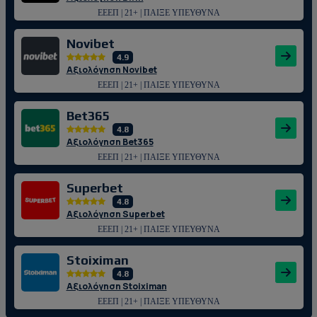
ΕΕΕΠ | 21+ | ΠΑΙΞΕ ΥΠΕΥΘΥΝΑ
Novibet
4.9
Αξιολόγηση Novibet
ΕΕΕΠ | 21+ | ΠΑΙΞΕ ΥΠΕΥΘΥΝΑ
Bet365
4.8
Αξιολόγηση Bet365
ΕΕΕΠ | 21+ | ΠΑΙΞΕ ΥΠΕΥΘΥΝΑ
Superbet
4.8
Αξιολόγηση Superbet
ΕΕΕΠ | 21+ | ΠΑΙΞΕ ΥΠΕΥΘΥΝΑ
Stoiximan
4.8
Αξιολόγηση Stoiximan
ΕΕΕΠ | 21+ | ΠΑΙΞΕ ΥΠΕΥΘΥΝΑ