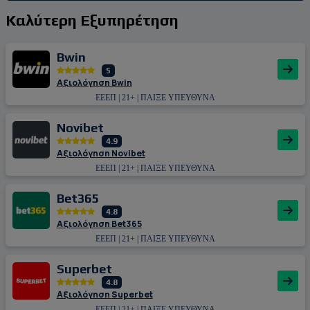
Καλύτερη Εξυπηρέτηση
Bwin
5
Αξιολόγηση Bwin
ΕΕΕΠ | 21+ | ΠΑΙΞΕ ΥΠΕΥΘΥΝΑ
Novibet
4.9
Αξιολόγηση Novibet
ΕΕΕΠ | 21+ | ΠΑΙΞΕ ΥΠΕΥΘΥΝΑ
Bet365
4.8
Αξιολόγηση Bet365
ΕΕΕΠ | 21+ | ΠΑΙΞΕ ΥΠΕΥΘΥΝΑ
Superbet
4.8
Αξιολόγηση Superbet
ΕΕΕΠ | 21+ | ΠΑΙΞΕ ΥΠΕΥΘΥΝΑ