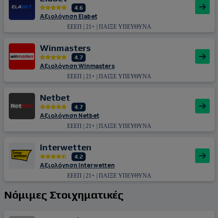
4.6
Αξιολόγηση Εlabet
ΕΕΕΠ | 21+ | ΠΑΙΞΕ ΥΠΕΥΘΥΝΑ
Winmasters
4.7
Αξιολόγηση Winmasters
ΕΕΕΠ | 21+ | ΠΑΙΞΕ ΥΠΕΥΘΥΝΑ
Netbet
4.7
Αξιολόγηση Netbet
ΕΕΕΠ | 21+ | ΠΑΙΞΕ ΥΠΕΥΘΥΝΑ
Interwetten
4.2
Αξιολόγηση Interwetten
ΕΕΕΠ | 21+ | ΠΑΙΞΕ ΥΠΕΥΘΥΝΑ
Νόμιμες Στοιχηματικές