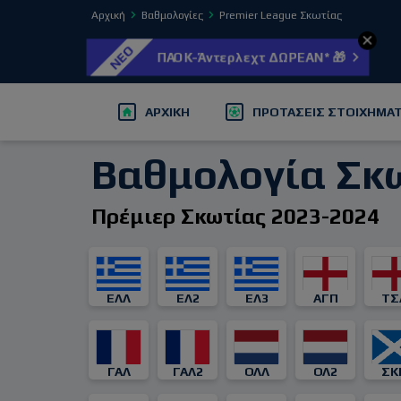
Αρχική
Βαθμολογίες
Premier League Σκωτίας
ΝΕΟ
ΠΑΟK-Άντερλεχτ ΔΩΡΕΑΝ* 🎁
ΕΕΕΠ | 21+ | ΠΑΙΞΕ ΥΠΕΥΘΥΝΑ
ΑΡΧΙΚΗ
ΠΡΟΤΑΣΕΙΣ ΣΤΟΙΧΗΜΑ
Βαθμολογία Σκ
Πρέμιερ Σκωτίας 2023-2024
ΕΛΛ
ΕΛ2
ΕΛ3
ΑΓΠ
ΤΣ
ΓΑΛ
ΓΑΛ2
ΟΛΛ
ΟΛ2
ΣΚ