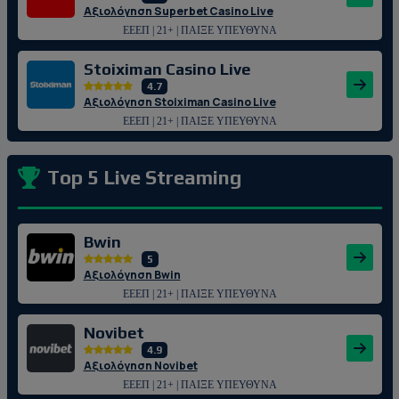
Αξιολόγηση Superbet Casino Live
ΕΕΕΠ | 21+ | ΠΑΙΞΕ ΥΠΕΥΘΥΝΑ
Stoiximan Casino Live
4.7
Αξιολόγηση Stoiximan Casino Live
ΕΕΕΠ | 21+ | ΠΑΙΞΕ ΥΠΕΥΘΥΝΑ
Top 5 Live Streaming
Bwin
5
Αξιολόγηση Bwin
ΕΕΕΠ | 21+ | ΠΑΙΞΕ ΥΠΕΥΘΥΝΑ
Novibet
4.9
Αξιολόγηση Novibet
ΕΕΕΠ | 21+ | ΠΑΙΞΕ ΥΠΕΥΘΥΝΑ