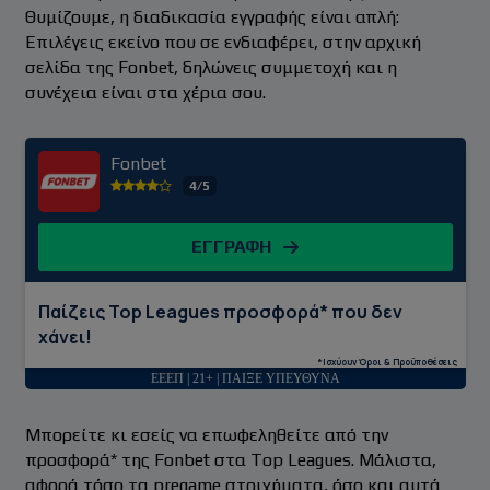
Θυμίζουμε, η διαδικασία εγγραφής είναι απλή:
Επιλέγεις εκείνο που σε ενδιαφέρει, στην αρχική
σελίδα της Fonbet, δηλώνεις συμμετοχή και η
συνέχεια είναι στα χέρια σου.
Fonbet
4/5
ΕΓΓΡΑΦΗ
Παίζεις Top Leagues προσφορά* που δεν
χάνει!
*Ισχύουν Όροι & Προϋποθέσεις
ΕΕΕΠ | 21+ | ΠΑΙΞΕ ΥΠΕΥΘΥΝΑ
Μπορείτε κι εσείς να επωφεληθείτε από την
προσφορά* της Fonbet στα Top Leagues. Μάλιστα,
αφορά τόσο τα pregame στοιχήματα, όσο και αυτά