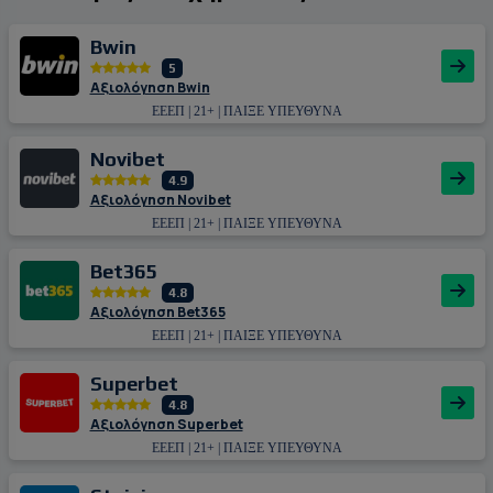
Bwin
5
Αξιολόγηση Bwin
ΕΕΕΠ | 21+ | ΠΑΙΞΕ ΥΠΕΥΘΥΝΑ
Novibet
4.9
Αξιολόγηση Novibet
ΕΕΕΠ | 21+ | ΠΑΙΞΕ ΥΠΕΥΘΥΝΑ
Bet365
4.8
Αξιολόγηση Bet365
ΕΕΕΠ | 21+ | ΠΑΙΞΕ ΥΠΕΥΘΥΝΑ
Superbet
4.8
Αξιολόγηση Superbet
ΕΕΕΠ | 21+ | ΠΑΙΞΕ ΥΠΕΥΘΥΝΑ