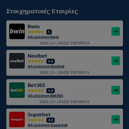
Στοιχηματικές Εταιρίες
Bwin
5
Αξιολόγηση Bwin
ΕΕΕΠ | 21+ | ΠΑΙΞΕ ΥΠΕΥΘΥΝΑ
Novibet
4.9
Αξιολόγηση Novibet
ΕΕΕΠ | 21+ | ΠΑΙΞΕ ΥΠΕΥΘΥΝΑ
Bet365
4.8
Αξιολόγηση Bet365
ΕΕΕΠ | 21+ | ΠΑΙΞΕ ΥΠΕΥΘΥΝΑ
Superbet
4.8
Αξιολόγηση Superbet