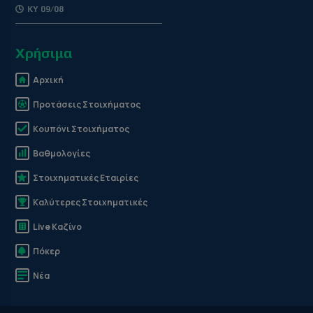
ΚΥ 09/08
Χρήσιμα
Αρχική
Προτάσεις Στοιχήματος
Κουπόνι Στοιχήματος
Βαθμολογίες
Στοιχηματικές Εταιρίες
Καλύτερες Στοιχηματικές
Live Καζίνο
Πόκερ
Νέα