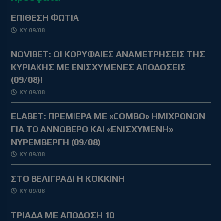
ΕΠΙΘΕΣΗ ΦΩΤΙΑ
ΚΥ 09/08
NOVIBET: OΙ ΚΟΡΥΦΑΙΕΣ ΑΝΑΜΕΤΡΗΣΕΙΣ ΤΗΣ
ΚΥΡΙΑΚΗΣ ΜΕ ΕΝΙΣΧΥΜΕΝΕΣ ΑΠΟΔΟΣΕΙΣ
(09/08)!
ΚΥ 09/08
ELABET: ΠΡΕΜΙΕΡΑ ΜΕ «COMBO» ΗΜΙΧΡΟΝΩΝ
ΓΙΑ ΤΟ ΑΝΝΟΒΕΡΟ ΚΑΙ «ΕΝΙΣΧΥΜΕΝΗ»
ΝΥΡΕΜΒΕΡΓΗ (09/08)
ΚΥ 09/08
ΣΤΟ ΒΕΛΙΓΡΑΔΙ Η ΚΟΚΚΙΝΗ
ΚΥ 09/08
ΤΡΙΑΔΑ ΜΕ ΑΠΟΔΟΣΗ 10