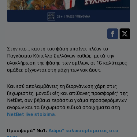
Facebook s
Twitt
Στην πιο… καυτή του φάση μπαίνει πλέον το
Παγκόσμιο Κύπελλο Συλλόγων καθώς, μετά την
ολοκλήρωση της φάσης των ομίλων, οι 16 καλύτερες
ομάδες ρίχνονται στη μάχη των νοκ άουτ.
Και εσύ απολαμβάνεις τη διοργάνωση χάρη στις
ξεχωριστές, μοναδικές και απίθανες προσφορές* της
NetBet, συν βέβαια τεράστια γκάμα προσφερόμενων
αγορών και τα ξεχωριστά ειδικά στοιχήματα στη
NetBet live stoixima
.
Προσφορά* Νο1:
Δώρο* καλωσορίσματος στο