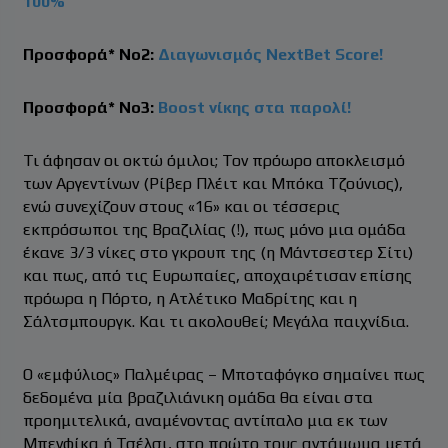
100%
Προσφορά* Νο2:
Διαγωνισμός NextBet Score!
Προσφορά* Νο3:
Boost νίκης στα παρολί!
Τι άφησαν οι οκτώ όμιλοι; Τον πρόωρο αποκλεισμό
των Αργεντίνων (Ρίβερ Πλέιτ και Μπόκα Τζούνιος),
ενώ συνεχίζουν στους «16» και οι τέσσερις
εκπρόσωποι της Βραζιλίας (!), πως μόνο μια ομάδα
έκανε 3/3 νίκες στο γκρουπ της (η Μάντσεστερ Σίτι)
και πως, από τις Ευρωπαίες, αποχαιρέτισαν επίσης
πρόωρα η Πόρτο, η Ατλέτικο Μαδρίτης και η
Σάλτσμπουργκ. Και τι ακολουθεί; Μεγάλα παιχνίδια.
Ο «εμφύλιος» Παλμέιρας – Μποταφόγκο σημαίνει πως
δεδομένα μία βραζιλιάνικη ομάδα θα είναι στα
προημιτελικά, αναμένοντας αντίπαλο μια εκ των
Μπενφίκα ή Τσέλσι, στο πρώτο τους αντάμωμα μετά