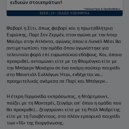
ειδικών στοιχημάτων!
*Ισχύουν Όροι & Προϋποθέσεις
ΕΕΕΠ | 21+ | ΠΑΙΞΕ ΥΠΕΥΘΥΝΑ
Φαβορί η Σίτι, όπως φαβορί και η πρωταθλήτρια
Ευρώπης, Παρί Σεν Ζερμέν, στον αγώνα με την Ιντερ
Μαϊάμι στην Ατλάντα, αγώνας όπου ο Λιονέλ Μέσι θα
αντιμετωπίσει την ομάδα όπου αγωνίστηκε για
τελευταία φορά επί ευρωπαϊκού εδάφους. Και, όποια
προκριθεί, ανταμώνει είτε με τη Φλαμένγκο είτε με
την Μπάγερν Μονάχου σε ένα ακόμη σούπερ παιχνίδι
στο Μουντιάλ Συλλόγων. Ήτοι, ενδέχεται να…
προημιτελικός ανάμεσα σε Παρί και Μπάγερν…
Η έτερη Γερμανίδα εκπρόσωπος, η Ντόρτμουντ,
παίζει με τη Μοντερέι, ζευγάρι απ’ όπου η ομάδα που
θα προκριθεί… ζευγαρώνει είτε με τη Ρεάλ Μαδρίτης
είτε με τη Γιουβέντους, στο πλέον εμπορικό παιχνίδι
των «16» της διοργάνωσης.