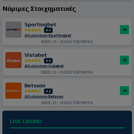
Νόμιμες Στοιχηματικές
Sportingbet
4.4
Αξιολόγηση Sportingbet
ΕΕΕΠ | 21+ | ΠΑΙΞΕ ΥΠΕΥΘΥΝΑ
Vistabet
4.4
Αξιολόγηση Vistabet
ΕΕΕΠ | 21+ | ΠΑΙΞΕ ΥΠΕΥΘΥΝΑ
Betsson
4.2
Αξιολόγηση Betsson
ΕΕΕΠ | 21+ | ΠΑΙΞΕ ΥΠΕΥΘΥΝΑ
LIVE CASINO