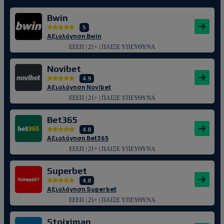
Bwin
5
Αξιολόγηση Bwin
ΕΕΕΠ | 21+ | ΠΑΙΞΕ ΥΠΕΥΘΥΝΑ
Novibet
4.9
Αξιολόγηση Novibet
ΕΕΕΠ | 21+ | ΠΑΙΞΕ ΥΠΕΥΘΥΝΑ
Bet365
4.8
Αξιολόγηση Bet365
ΕΕΕΠ | 21+ | ΠΑΙΞΕ ΥΠΕΥΘΥΝΑ
Superbet
4.8
Αξιολόγηση Superbet
ΕΕΕΠ | 21+ | ΠΑΙΞΕ ΥΠΕΥΘΥΝΑ
Stoiximan