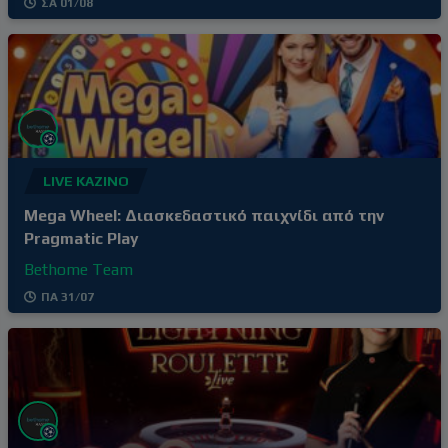
ΣΑ 01/08
LIVE ΚΑΖΊΝΟ
Mega Wheel: Διασκεδαστικό παιχνίδι από την
Pragmatic Play
Bethome Team
ΠΑ 31/07