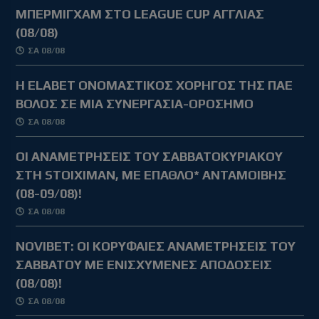
ΜΠΕΡΜΙΓΧΑΜ ΣΤΟ LEAGUE CUP ΑΓΓΛΙΑΣ
(08/08)
ΣΑ 08/08
Η ELABET ΟΝΟΜΑΣΤΙΚΟΣ ΧΟΡΗΓΟΣ ΤΗΣ ΠΑΕ
ΒΟΛΟΣ ΣΕ ΜΙΑ ΣΥΝΕΡΓΑΣΙΑ-ΟΡΟΣΗΜΟ
ΣΑ 08/08
ΟΙ ΑΝΑΜΕΤΡΗΣΕΙΣ ΤΟΥ ΣΑΒΒΑΤΟΚΥΡΙΑΚΟΥ
ΣΤΗ STOIXIMAN, ΜΕ ΕΠΑΘΛΟ* ΑΝΤΑΜΟΙΒΗΣ
(08-09/08)!
ΣΑ 08/08
NOVIBET: OΙ ΚΟΡΥΦΑΙΕΣ ΑΝΑΜΕΤΡΗΣΕΙΣ ΤΟΥ
ΣΑΒΒΑΤΟΥ ΜΕ ΕΝΙΣΧΥΜΕΝΕΣ ΑΠΟΔΟΣΕΙΣ
(08/08)!
ΣΑ 08/08