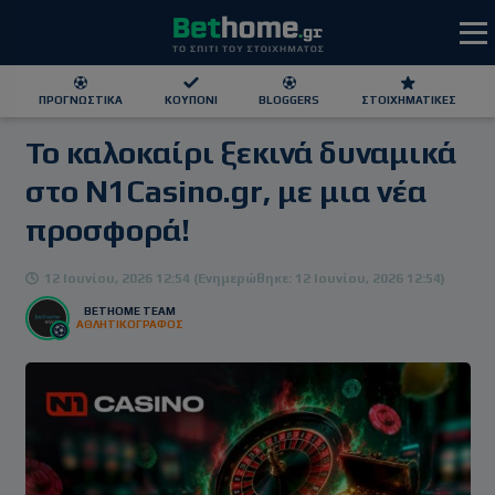
ΠΡΟΓΝΩΣΤΙΚΆ
ΚΟΥΠΌΝΙ
BLOGGERS
ΣΤΟΙΧΗΜΑΤΙΚΕΣ
Το καλοκαίρι ξεκινά δυναμικά
ΕΕΕΠ | 21+ | ΠΑΙΞΕ ΥΠΕΥΘΥΝΑ
στο N1Casino.gr, με μια νέα
προσφορά!
12 Ιουνίου, 2026 12:54 (Ενημερώθηκε: 12 Ιουνίου, 2026 12:54)
BETHOME TEAM
ΑΘΛΗΤΙΚΟΓΡΑΦΟΣ