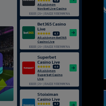
4.8
Αξιολόγηση
Novibet Live Casino
ΕΕΕΠ | 21+ | ΠΑΙΞΕ ΥΠΕΥΘΥΝΑ
Bet365 Casino
Live
4.7
Αξιολόγηση Bet365
Casino Live
ΕΕΕΠ | 21+ | ΠΑΙΞΕ ΥΠΕΥΘΥΝΑ
Superbet
Casino Live
4.9
Αξιολόγηση
Superbet Casino
Live
ΕΕΕΠ | 21+ | ΠΑΙΞΕ ΥΠΕΥΘΥΝΑ
Stoiximan
Casino Live
4.7