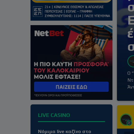
σ
Ο 
Ντ
Άν
Πρ
Mi
το
πρ
LIVE CASINO
Νόμιμα live καζίνο στο