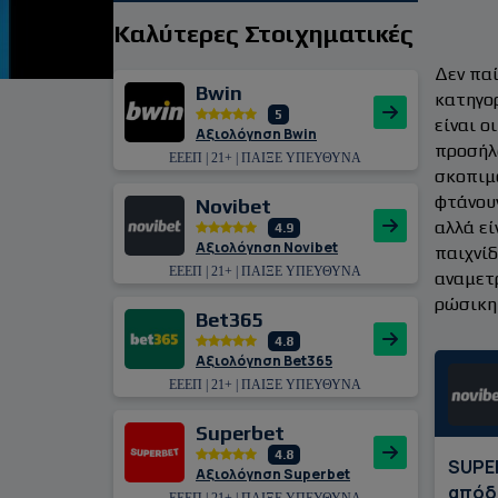
Καλύτερες Στοιχηματικές
Δεν παί
Bwin
κατηγορ
5
είναι ο
Αξιολόγηση Bwin
προσήλω
ΕΕΕΠ | 21+ | ΠΑΙΞΕ ΥΠΕΥΘΥΝΑ
σκοπιμ
φτάνουν
Novibet
αλλά ε
4.9
Αξιολόγηση Novibet
παιχνίδ
ΕΕΕΠ | 21+ | ΠΑΙΞΕ ΥΠΕΥΘΥΝΑ
αναμετρ
ρώσικη 
Bet365
4.8
Αξιολόγηση Bet365
ΕΕΕΠ | 21+ | ΠΑΙΞΕ ΥΠΕΥΘΥΝΑ
Superbet
4.8
SUPE
Αξιολόγηση Superbet
απόδ