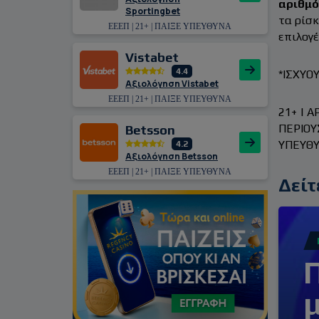
αριθμό
Sportingbet
τα ρίσκ
ΕΕΕΠ | 21+ | ΠΑΙΞΕ ΥΠΕΥΘΥΝΑ
επιλογ
Vistabet
4.4
*ΙΣΧΥΟ
Αξιολόγηση Vistabet
ΕΕΕΠ | 21+ | ΠΑΙΞΕ ΥΠΕΥΘΥΝΑ
21+ | 
ΠΕΡΙΟΥ
Betsson
ΥΠΕΥΘΥ
4.2
Αξιολόγηση Betsson
ΕΕΕΠ | 21+ | ΠΑΙΞΕ ΥΠΕΥΘΥΝΑ
Δείτ
μ