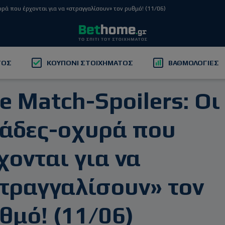
υρά που έρχονται για να «στραγγαλίσουν» τον ρυθμό! (11/06)
ΤΟΣ
ΚΟΥΠΟΝΙ ΣΤΟΙΧΗΜΑΤΟΣ
ΒΑΘΜΟΛΟΓΙΕΣ
e Match-Spoilers: Οι
άδες-οχυρά που
χονται για να
τραγγαλίσουν» τον
θμό! (11/06)