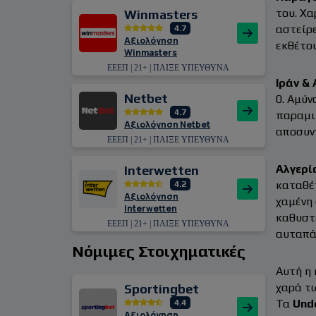
του. Χ
Winmasters
αστείρε
4.7
Αξιολόγηση
εκθέτου
Winmasters
ΕΕΕΠ | 21+ | ΠΑΙΞΕ ΥΠΕΥΘΥΝΑ
Ιράν &
Netbet
0. Αμύν
4.7
παραμικ
Αξιολόγηση Netbet
αποσυντ
ΕΕΕΠ | 21+ | ΠΑΙΞΕ ΥΠΕΥΘΥΝΑ
Αλγερί
Interwetten
καταθέτ
4.2
Αξιολόγηση
χαμένη 
Interwetten
καθυστε
ΕΕΕΠ | 21+ | ΠΑΙΞΕ ΥΠΕΥΘΥΝΑ
αυταπά
Νόμιμες Στοιχηματικές
Αυτή η 
χαρά τω
Sportingbet
Τα
Unde
4.4
Αξιολόγηση