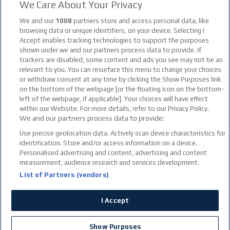
We Care About Your Privacy
facebook social link
instagram social link
youtube social link
tiktok social link
twitter social link
discord social link
We and our
1008
partners store and access personal data, like
browsing data or unique identifiers, on your device. Selecting I
Accept enables tracking technologies to support the purposes
21+
shown under we and our partners process data to provide. If
trackers are disabled, some content and ads you see may not be as
relevant to you. You can resurface this menu to change your choices
or withdraw consent at any time by clicking the Show Purposes link
on the bottom of the webpage [or the floating icon on the bottom-
left of the webpage, if applicable]. Your choices will have effect
within our Website. For more details, refer to our Privacy Policy.
We and our partners process data to provide:
Use precise geolocation data. Actively scan device characteristics for
identification. Store and/or access information on a device.
Personalised advertising and content, advertising and content
measurement, audience research and services development.
List of Partners (vendors)
I Accept
© Copyright 2026
Προσφορά* Γνωριμίας με 240
Show Purposes