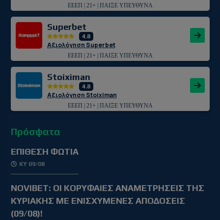
ΕΕΕΠ | 21+ | ΠΑΙΞΕ ΥΠΕΥΘΥΝΑ
Superbet
4.8
Αξιολόγηση Superbet
ΕΕΕΠ | 21+ | ΠΑΙΞΕ ΥΠΕΥΘΥΝΑ
Stoiximan
4.8
Αξιολόγηση Stoiximan
ΕΕΕΠ | 21+ | ΠΑΙΞΕ ΥΠΕΥΘΥΝΑ
Πρόσφατα
ΕΠΙΘΕΣΗ ΦΩΤΙΑ
ΚΥ 09/08
NOVIBET: OΙ ΚΟΡΥΦΑΙΕΣ ΑΝΑΜΕΤΡΗΣΕΙΣ ΤΗΣ
ΚΥΡΙΑΚΗΣ ΜΕ ΕΝΙΣΧΥΜΕΝΕΣ ΑΠΟΔΟΣΕΙΣ
(09/08)!