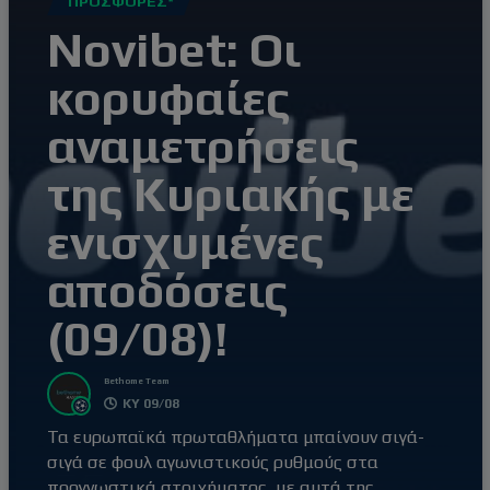
ΠΡΟΣΦΟΡΈΣ*
Novibet: Oι
κορυφαίες
αναμετρήσεις
της Κυριακής με
ενισχυμένες
αποδόσεις
(09/08)!
Bethome Team
ΚΥ 09/08
Τα ευρωπαϊκά πρωταθλήματα μπαίνουν σιγά-
σιγά σε φουλ αγωνιστικούς ρυθμούς στα
προγνωστικά στοιχήματος, με αυτά της