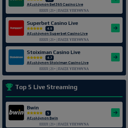
Αξιολόγηση Bet365 Casino Live
ΕΕΕΠ | 21+ | ΠΑΙΞΕ ΥΠΕΥΘΥΝΑ
Superbet Casino Live
4.9
Αξιολόγηση Superbet Casino Live
ΕΕΕΠ | 21+ | ΠΑΙΞΕ ΥΠΕΥΘΥΝΑ
Stoiximan Casino Live
4.7
Αξιολόγηση Stoiximan Casino Live
ΕΕΕΠ | 21+ | ΠΑΙΞΕ ΥΠΕΥΘΥΝΑ
Top 5 Live Streaming
Bwin
5
Αξιολόγηση Bwin
ΕΕΕΠ | 21+ | ΠΑΙΞΕ ΥΠΕΥΘΥΝΑ