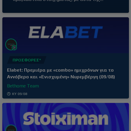
Πορτογαλίας και της Ολλανδίας να είναι τα
πρώτα από τα «μεγάλα» που έχουν ξεκινήσει τη
δράση. Στην Eredivisie, ο Άγιαξ φιλοξενείται στην
έδρα της Τσβόλε και ελπίζει σε μία σαφώς
καλύτερη χρονιά. Πέρσι τερμάτισε στην 5η θέση
και χρειάστηκε τη
ΠΡΟΣΦΟΡΈΣ*
Elabet: Πρεμιέρα με «combo» ημιχρόνων για το
Αννόβερο και «Ενισχυμένη» Νυρεμβέργη (09/08)
Bethome Team
ΚΥ 09/08