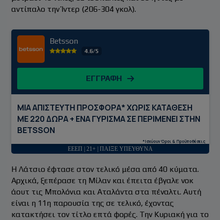
αντίπαλο την Ίντερ (206-304 γκολ).
Betsson
4.6/5
ΕΓΓΡΑΦΗ
ΜΙΑ ΑΠΙΣΤΕΥΤΗ ΠΡΟΣΦΟΡΑ* ΧΩΡΙΣ ΚΑΤΑΘΕΣΗ
ΜΕ 220 ΔΩΡΑ + ΕΝΑ ΓΥΡΙΣΜΑ ΣΕ ΠΕΡΙΜΕΝΕΙ ΣΤΗΝ
BETSSON
*Ισχύουν Όροι & Προϋποθέσεις
ΕΕΕΠ | 21+ | ΠΑΙΞΕ ΥΠΕΥΘΥΝΑ
Η Λάτσιο έφτασε στον τελικό μέσα από 40 κύματα.
Αρχικά, ξεπέρασε τη Μίλαν και έπειτα έβγαλε νοκ
άουτ τις Μπολόνια και Αταλάντα στα πέναλτι. Αυτή
είναι η 11η παρουσία της σε τελικό, έχοντας
κατακτήσει τον τίτλο επτά φορές. Την Κυριακή για το