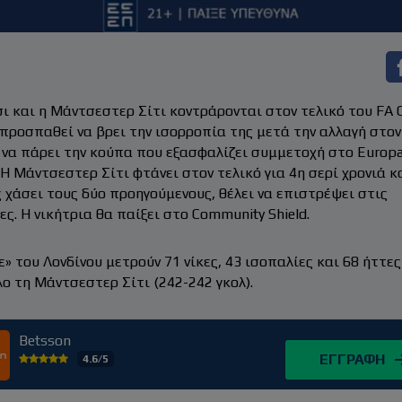
ι και η Μάντσεστερ Σίτι κοντράρονται στον τελικό του FA 
προσπαθεί να βρει την ισορροπία της μετά την αλλαγή στο
 να πάρει την κούπα που εξασφαλίζει συμμετοχή στο Europ
 Η Μάντσεστερ Σίτι φτάνει στον τελικό για 4η σερί χρονιά κ
 χάσει τους δύο προηγούμενους, θέλει να επιστρέψει στις
ες. Η νικήτρια θα παίξει στο Community Shield.
ε» του Λονδίνου μετρούν 71 νίκες, 43 ισοπαλίες και 68 ήττες
ο τη Μάντσεστερ Σίτι (242-242 γκολ).
Betsson
ΕΓΓΡΑΦΗ
4.6/5