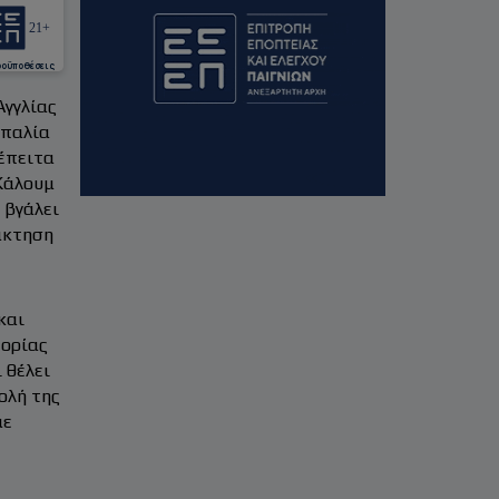
21+
ροϋποθέσεις
Αγγλίας
οπαλία
 έπειτα
 Κάλουμ
 βγάλει
άκτηση
και
τορίας
 θέλει
ολή της
με