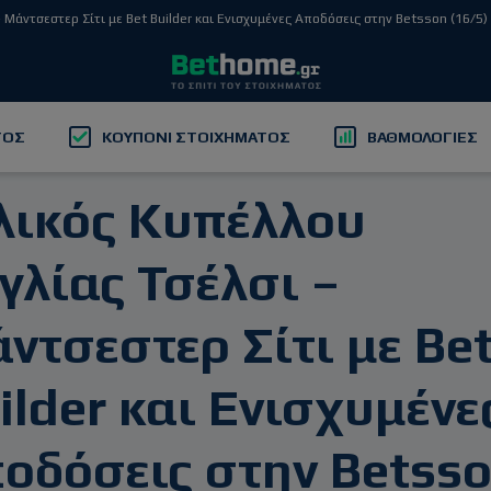
– Μάντσεστερ Σίτι με Bet Builder και Ενισχυμένες Αποδόσεις στην Betsson (16/5)
ΤΟΣ
ΚΟΥΠΟΝΙ ΣΤΟΙΧΗΜΑΤΟΣ
ΒΑΘΜΟΛΟΓΙΕΣ
λικός Κυπέλλου
γλίας Τσέλσι –
ντσεστερ Σίτι με Be
ilder και Ενισχυμένε
οδόσεις στην Betss