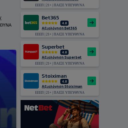
ΕΕΕΠ | 21+ | ΠΑΙΞΕ ΥΠΕΥΘΥΝΑ
Bet365
Σ
4.8
ΥΘΥΝΑ
Αξιολόγηση Bet365
ΕΕΕΠ | 21+ | ΠΑΙΞΕ ΥΠΕΥΘΥΝΑ
Superbet
4.8
Αξιολόγηση Superbet
ΕΕΕΠ | 21+ | ΠΑΙΞΕ ΥΠΕΥΘΥΝΑ
Stoiximan
4.8
Αξιολόγηση Stoiximan
ΕΕΕΠ | 21+ | ΠΑΙΞΕ ΥΠΕΥΘΥΝΑ