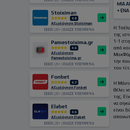
ΕΕΕΠ | 21+ | ΠΑΙΞΕ ΥΠΕΥΘΥΝΑ
ΜΙΑ 
+ ΕΝΑ
Stoiximan
4.8
Αξιολόγηση Stoiximan
Η Τσέλσ
ΕΕΕΠ | 21+ | ΠΑΙΞΕ ΥΠΕΥΘΥΝΑ
της ιστ
1-1 στη
Pamestoixima.gr
από και
4.6
Αξιολόγηση
ΜακΦάρ
Pamestoixima.gr
την πο
ΕΕΕΠ | 21+ | ΠΑΙΞΕ ΥΠΕΥΘΥΝΑ
του τίτ
Fonbet
4.7
Η Μάντσ
Αξιολόγηση Fonbet
θέλει ν
ΕΕΕΠ | 21+ | ΠΑΙΞΕ ΥΠΕΥΘΥΝΑ
της. Εί
να σηκώ
Εlabet
είναι δ
4.6
απανωτ
Αξιολόγηση Εlabet
ΕΕΕΠ | 21+ | ΠΑΙΞΕ ΥΠΕΥΘΥΝΑ