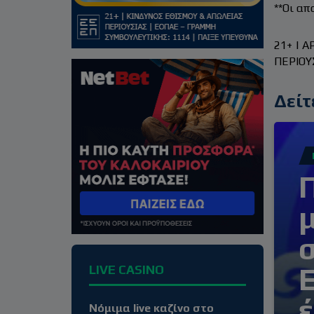
**Οι απ
21+ | 
ΠΕΡΙΟΥ
Δείτ
μ
LIVE CASINO
Νόμιμα live καζίνο στο