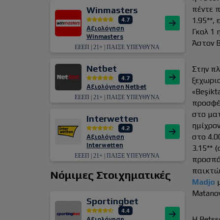
πέντε π
Winmasters
1.95**,
4.7
Αξιολόγηση
Γκολ 1 
Winmasters
Άστον Β
ΕΕΕΠ | 21+ | ΠΑΙΞΕ ΥΠΕΥΘΥΝΑ
Netbet
Στην πλ
4.7
ξεχωρι
Αξιολόγηση Netbet
«Beşikt
ΕΕΕΠ | 21+ | ΠΑΙΞΕ ΥΠΕΥΘΥΝΑ
προσφέ
στο ματ
Interwetten
ημίχρον
4.2
στο 4.0
Αξιολόγηση
Interwetten
3.15** 
ΕΕΕΠ | 21+ | ΠΑΙΞΕ ΥΠΕΥΘΥΝΑ
προσπάθ
παικτών
Νόμιμες Στοιχηματικές
Madjo
μ
Matanov
Sportingbet
4.4
Η Betss
Αξιολόγηση