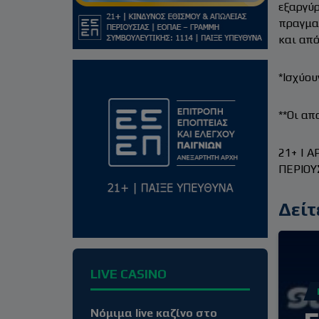
εξαργύρ
πραγμα
και από
*Ισχύου
**Οι απ
21+ | 
ΠΕΡΙΟΥ
Δείτ
LIVE CASINO
Νόμιμα live καζίνο στο