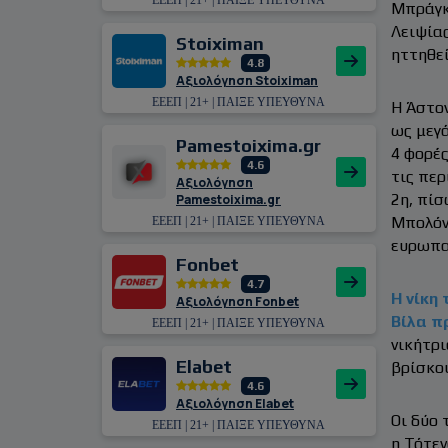
ΕΕΕΠ | 21+ | ΠΑΙΞΕ ΥΠΕΥΘΥΝΑ
Μπράγκα
Λειψίας
Stoiximan
ηττηθεί
4.8
Αξιολόγηση Stoiximan
ΕΕΕΠ | 21+ | ΠΑΙΞΕ ΥΠΕΥΘΥΝΑ
Η Άστον
ως μεγά
Pamestoixima.gr
4 φορές
4.6
τις περ
Αξιολόγηση
2η, πίσ
Pamestoixima.gr
Μπολόνι
ΕΕΕΠ | 21+ | ΠΑΙΞΕ ΥΠΕΥΘΥΝΑ
ευρωπαϊ
Fonbet
4.7
Η νίκη
Αξιολόγηση Fonbet
Βίλα π
ΕΕΕΠ | 21+ | ΠΑΙΞΕ ΥΠΕΥΘΥΝΑ
νικήτρι
Εlabet
βρίσκου
4.6
Αξιολόγηση Εlabet
Οι δύο 
ΕΕΕΠ | 21+ | ΠΑΙΞΕ ΥΠΕΥΘΥΝΑ
η Τότεν