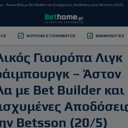
κ – Άστον Βίλα με Bet Builder και Ενισχυμένες Αποδόσεις στην Betsson (20/5)
ΤΟΣ
ΚΟΥΠΟΝΙ ΣΤΟΙΧΗΜΑΤΟΣ
ΒΑΘΜΟΛΟΓΙΕΣ
λικός Γιουρόπα Λιγκ
άιμπουργκ – Άστον
λα με Bet Builder και
ισχυμένες Αποδόσει
ην Betsson (20/5)