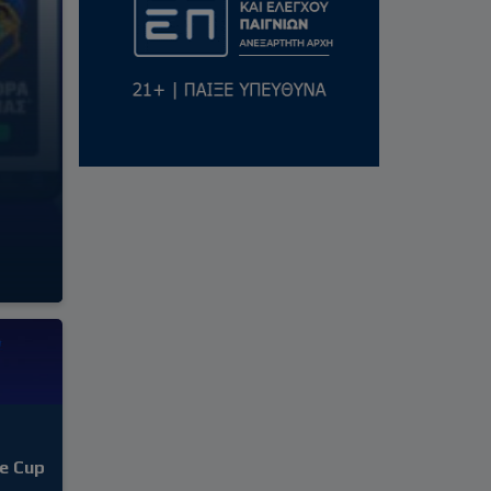
ino
e Cup