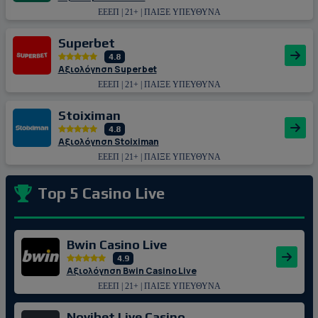
ΕΕΕΠ | 21+ | ΠΑΙΞΕ ΥΠΕΥΘΥΝΑ
Superbet
4.8
Αξιολόγηση Superbet
ΕΕΕΠ | 21+ | ΠΑΙΞΕ ΥΠΕΥΘΥΝΑ
Stoiximan
4.8
Αξιολόγηση Stoiximan
ΕΕΕΠ | 21+ | ΠΑΙΞΕ ΥΠΕΥΘΥΝΑ
Top 5 Casino Live
Bwin Casino Live
4.9
Αξιολόγηση Bwin Casino Live
ΕΕΕΠ | 21+ | ΠΑΙΞΕ ΥΠΕΥΘΥΝΑ
Novibet Live Casino