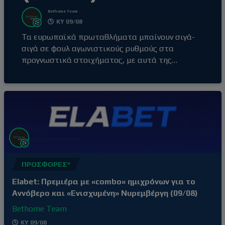
Bethome Team
ΚΥ 09/08
Τα ευρωπαϊκά πρωταθλήματα μπαίνουν σιγά-
σιγά σε φουλ αγωνιστικούς ρυθμούς στα
προγνωστικά στοιχήματος, με αυτά της
Πορτογαλίας και της Ολλανδίας να είναι τα
πρώτα από τα «μεγάλα» που έχουν ξεκινήσει τη
δράση. Στην Eredivisie, ο Άγιαξ φιλοξενείται στην
έδρα της Τσβόλε και ελπίζει σε μία σαφώς
καλύτερη χρονιά. Πέρσι τερμάτισε στην 5η θέση
και χρειάστηκε τη
ΠΡΟΣΦΟΡΈΣ*
Elabet: Πρεμιέρα με «combo» ημιχρόνων για το
Αννόβερο και «Ενισχυμένη» Νυρεμβέργη (09/08)
Bethome Team
ΚΥ 09/08