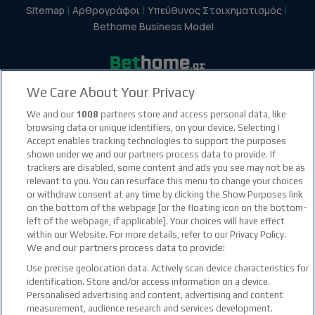
Sitemap
Αρθρογράφοι
Υπεύθυνος Στοιχηματισμός
Bethome Business Model
We Care About Your Privacy
facebook social link
instagram social link
youtube social link
tiktok social link
twitter social link
discord social link
We and our
1008
partners store and access personal data, like
browsing data or unique identifiers, on your device. Selecting I
Accept enables tracking technologies to support the purposes
21+
shown under we and our partners process data to provide. If
trackers are disabled, some content and ads you see may not be as
relevant to you. You can resurface this menu to change your choices
or withdraw consent at any time by clicking the Show Purposes link
on the bottom of the webpage [or the floating icon on the bottom-
left of the webpage, if applicable]. Your choices will have effect
within our Website. For more details, refer to our Privacy Policy.
We and our partners process data to provide:
Use precise geolocation data. Actively scan device characteristics for
identification. Store and/or access information on a device.
Personalised advertising and content, advertising and content
measurement, audience research and services development.