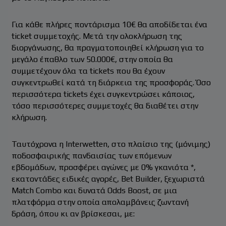
Για κάθε πλήρες ποντάρισμα 10€ θα αποδίδεται ένα
ticket συμμετοχής. Μετά την ολοκλήρωση της
διοργάνωσης, θα πραγματοποιηθεί κλήρωση για το
μεγάλο έπαθλο των 50.000€, στην οποία θα
συμμετέχουν όλα τα tickets που θα έχουν
συγκεντρωθεί κατά τη διάρκεια της προσφοράς. Όσο
περισσότερα tickets έχει συγκεντρώσει κάποιος,
τόσο περισσότερες συμμετοχές θα διαθέτει στην
κλήρωση.
Ταυτόχρονα η Interwetten, στο πλαίσιο της (μόνιμης)
ποδοσφαιρικής πανδαισίας των επόμενων
εβδομάδων, προσφέρει αγώνες με 0% γκανιότα *,
εκατοντάδες ειδικές αγορές, Bet Builder, ξεχωριστά
Match Combo και δυνατά Odds Boost, σε μια
πλατφόρμα στην οποία απολαμβάνεις ζωντανή
δράση, όπου κι αν βρίσκεσαι, με: