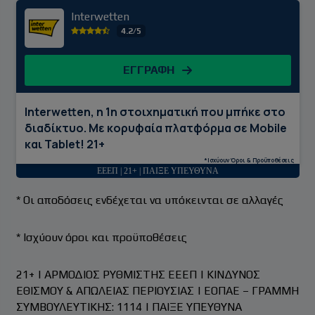
Interwetten
4.2/5
ΕΓΓΡΑΦΗ
Interwetten, η 1η στοιχηματική που μπήκε στο
διαδίκτυο. Με κορυφαία πλατφόρμα σε Mobile
και Tablet! 21+
*Ισχύουν Όροι & Προϋποθέσεις
ΕΕΕΠ | 21+ | ΠΑΙΞΕ ΥΠΕΥΘΥΝΑ
* Οι αποδόσεις ενδέχεται να υπόκεινται σε αλλαγές
* Ισχύουν όροι και προϋποθέσεις
21+ | ΑΡΜΟΔΙΟΣ ΡΥΘΜΙΣΤΗΣ ΕΕΕΠ | ΚΙΝΔΥΝΟΣ
ΕΘΙΣΜΟΥ & ΑΠΩΛΕΙΑΣ ΠΕΡΙΟΥΣΙΑΣ | ΕΟΠΑΕ – ΓΡΑΜΜΗ
ΣΥΜΒΟΥΛΕΥΤΙΚΗΣ: 1114 | ΠΑΙΞΕ ΥΠΕΥΘΥΝΑ