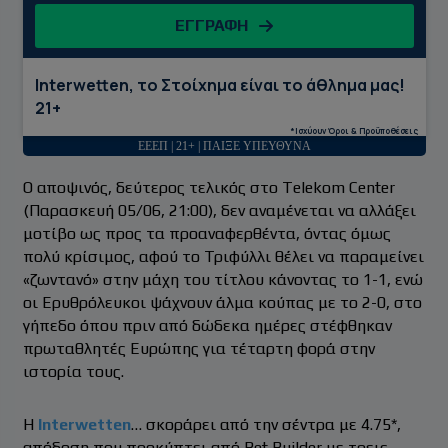
ΕΓΓΡΑΦΗ
Interwetten, το Στοίχημα είναι το άθλημα μας!
21+
*Ισχύουν Όροι & Προϋποθέσεις
ΕΕΕΠ | 21+ | ΠΑΙΞΕ ΥΠΕΥΘΥΝΑ
Ο αποψινός, δεύτερος τελικός στο Telekom Center
(Παρασκευή 05/06, 21:00), δεν αναμένεται να αλλάξει
μοτίβο ως προς τα προαναφερθέντα, όντας όμως
πολύ κρίσιμος, αφού το Τριφύλλι θέλει να παραμείνει
«ζωντανό» στην μάχη του τίτλου κάνοντας το 1-1, ενώ
οι Ερυθρόλευκοι ψάχνουν άλμα κούπας με το 2-0, στο
γήπεδο όπου πριν από δώδεκα ημέρες στέφθηκαν
πρωταθλητές Ευρώπης για τέταρτη φορά στην
ιστορία τους.
Η
Interwetten
… σκοράρει από την σέντρα με 4.75*,
απόδοση που προκύπτει από Bet Builder με τρεις