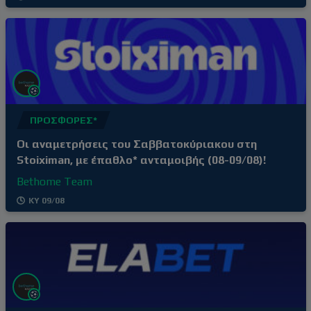
ΠΡΟΣΦΟΡΈΣ*
Οι αναμετρήσεις του Σαββατοκύριακου στη
Stoiximan, με έπαθλο* ανταμοιβής (08-09/08)!
Bethome Team
ΚΥ 09/08