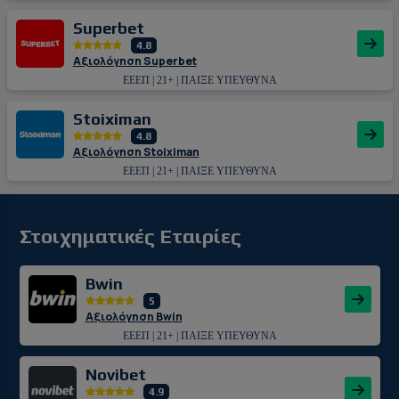
Superbet
4.8
Αξιολόγηση Superbet
ΕΕΕΠ | 21+ | ΠΑΙΞΕ ΥΠΕΥΘΥΝΑ
Stoiximan
4.8
Αξιολόγηση Stoiximan
ΕΕΕΠ | 21+ | ΠΑΙΞΕ ΥΠΕΥΘΥΝΑ
Στοιχηματικές Εταιρίες
Bwin
5
Αξιολόγηση Bwin
ΕΕΕΠ | 21+ | ΠΑΙΞΕ ΥΠΕΥΘΥΝΑ
Novibet
4.9