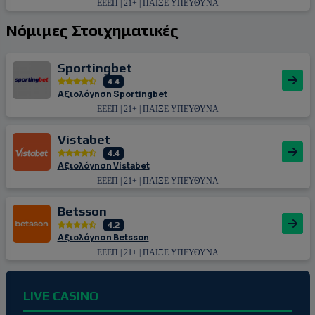
ΕΕΕΠ | 21+ | ΠΑΙΞΕ ΥΠΕΥΘΥΝΑ
Νόμιμες Στοιχηματικές
Sportingbet
4.4
Αξιολόγηση Sportingbet
ΕΕΕΠ | 21+ | ΠΑΙΞΕ ΥΠΕΥΘΥΝΑ
Vistabet
4.4
Αξιολόγηση Vistabet
ΕΕΕΠ | 21+ | ΠΑΙΞΕ ΥΠΕΥΘΥΝΑ
Betsson
4.2
Αξιολόγηση Betsson
ΕΕΕΠ | 21+ | ΠΑΙΞΕ ΥΠΕΥΘΥΝΑ
LIVE CASINO