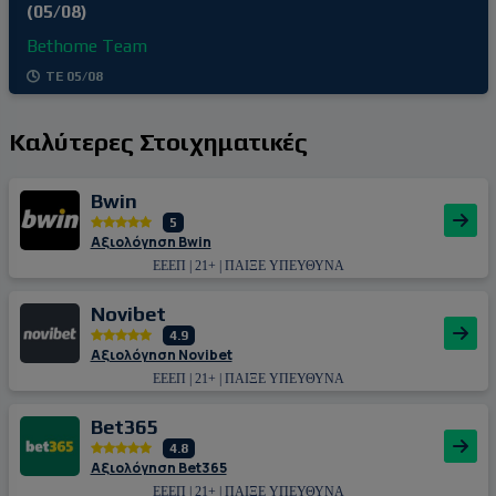
(05/08)
Bethome Team
ΤΕ 05/08
Καλύτερες Στοιχηματικές
Bwin
5
Αξιολόγηση Bwin
ΕΕΕΠ | 21+ | ΠΑΙΞΕ ΥΠΕΥΘΥΝΑ
Novibet
4.9
Αξιολόγηση Novibet
ΕΕΕΠ | 21+ | ΠΑΙΞΕ ΥΠΕΥΘΥΝΑ
Bet365
4.8
Αξιολόγηση Bet365
ΕΕΕΠ | 21+ | ΠΑΙΞΕ ΥΠΕΥΘΥΝΑ