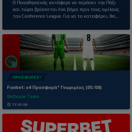
Ο Παναθηναϊκός κατάφερε να περάσει την Πάξι
και τώρα βρίσκεται ένα βήμα πριν τους ομίλους
του Conference League. Για να το καταφέρει, θα
αντιμετωπίσει την ΤΣΣΚΑ 1948 Σόφιας! Οι
«πράσινοι» θα αναμετρηθούν στο ΟΑΚΑ για το
εισιτήριο πρόκρισης! Θα τα καταφέρουν; Σε ένα
όχι και τόσο εύκολο παιχνίδι ο Παναθηναϊκός
κατάφερε να προκριθεί στα Playoffs
ΠΡΟΣΦΟΡΈΣ*
Fonbet: x4 Προσφορά* Γνωριμίας (05/08)
Bethome Team
ΤΕ 05/08