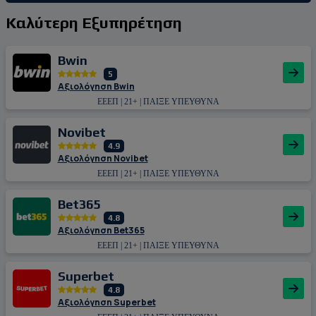
Καλύτερη Εξυπηρέτηση
Bwin
5
Αξιολόγηση Bwin
ΕΕΕΠ | 21+ | ΠΑΙΞΕ ΥΠΕΥΘΥΝΑ
Novibet
4.9
Αξιολόγηση Novibet
ΕΕΕΠ | 21+ | ΠΑΙΞΕ ΥΠΕΥΘΥΝΑ
Bet365
4.8
Αξιολόγηση Bet365
ΕΕΕΠ | 21+ | ΠΑΙΞΕ ΥΠΕΥΘΥΝΑ
Superbet
4.8
Αξιολόγηση Superbet