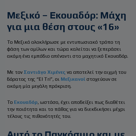
Μεξικό – Εκουαδόρ: Μάχη
για μια θέση στους «16»
Το Μεξικό ολοκλήρωσε με εντυπωσιακό τρόπο τη
φάση των ομίλων και τώρα καλείται να ξεπεράσει
ακόμη ένα εμπόδιο απέναντι στο μαχητικό Εκουαδόρ.
Με τον
Σαντιάγο Χιμένες
να αποτελεί την αιχμή του
δόρατος της “El Tri”, οι
Μεξικανοί
στοχεύουν σε
ακόμη μία μεγάλη πρόκριση.
Το
Εκουαδόρ
, ωστόσο, έχει αποδείξει πως διαθέτει
την ποιότητα και το πάθος για να διεκδικήσει μέχρι
τέλους τις πιθανότητές του.
Αυτό το Παγκόσμιο και με