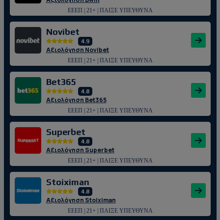
ΕΕΕΠ | 21+ | ΠΑΙΞΕ ΥΠΕΥΘΥΝΑ
Novibet
4.9
Αξιολόγηση Novibet
ΕΕΕΠ | 21+ | ΠΑΙΞΕ ΥΠΕΥΘΥΝΑ
Bet365
4.8
Αξιολόγηση Bet365
ΕΕΕΠ | 21+ | ΠΑΙΞΕ ΥΠΕΥΘΥΝΑ
Superbet
4.8
Αξιολόγηση Superbet
ΕΕΕΠ | 21+ | ΠΑΙΞΕ ΥΠΕΥΘΥΝΑ
Stoiximan
4.8
Αξιολόγηση Stoiximan
ΕΕΕΠ | 21+ | ΠΑΙΞΕ ΥΠΕΥΘΥΝΑ