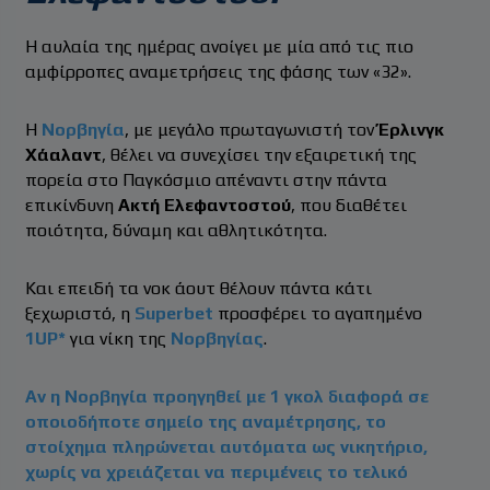
Η αυλαία της ημέρας ανοίγει με μία από τις πιο
αμφίρροπες αναμετρήσεις της φάσης των «32».
Η
Νορβηγία
, με μεγάλο πρωταγωνιστή τον
Έρλινγκ
Χάαλαντ
, θέλει να συνεχίσει την εξαιρετική της
πορεία στο Παγκόσμιο απέναντι στην πάντα
επικίνδυνη
Ακτή Ελεφαντοστού
, που διαθέτει
ποιότητα, δύναμη και αθλητικότητα.
Και επειδή τα νοκ άουτ θέλουν πάντα κάτι
ξεχωριστό, η
Superbet
προσφέρει το αγαπημένο
1UP*
για νίκη της
Νορβηγίας
.
Αν η Νορβηγία προηγηθεί με 1 γκολ διαφορά σε
οποιοδήποτε σημείο της αναμέτρησης, το
στοίχημα πληρώνεται αυτόματα ως νικητήριο,
χωρίς να χρειάζεται να περιμένεις το τελικό