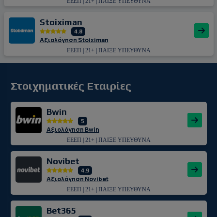
ΕΕΕΠ | 21+ | ΠΑΙΞΕ ΥΠΕΥΘΥΝΑ
Stoiximan
4.8
Αξιολόγηση Stoiximan
ΕΕΕΠ | 21+ | ΠΑΙΞΕ ΥΠΕΥΘΥΝΑ
Στοιχηματικές Εταιρίες
Bwin
5
Αξιολόγηση Bwin
ΕΕΕΠ | 21+ | ΠΑΙΞΕ ΥΠΕΥΘΥΝΑ
Novibet
4.9
Αξιολόγηση Novibet
ΕΕΕΠ | 21+ | ΠΑΙΞΕ ΥΠΕΥΘΥΝΑ
Bet365