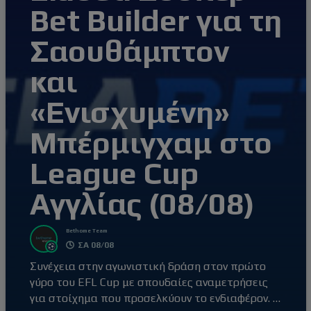
Bet Builder για τη
Σαουθάμπτον
και
«Ενισχυμένη»
Μπέρμιγχαμ στο
League Cup
Αγγλίας (08/08)
Bethome Team
ΣΑ 08/08
Συνέχεια στην αγωνιστική δράση στον πρώτο
γύρο του EFL Cup με σπουδαίες αναμετρήσεις
για στοίχημα που προσελκύουν το ενδιαφέρον. Η