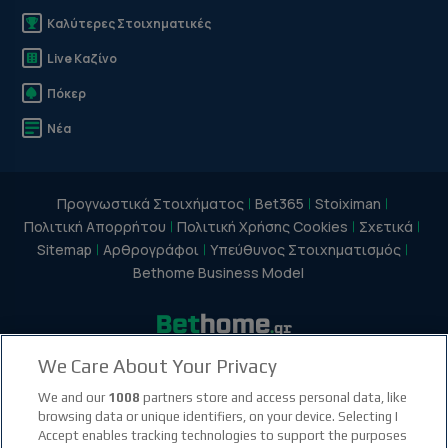
Καλύτερες Στοιχηματικές
Live Καζίνο
Πόκερ
Νέα
Προγνωστικά Στοιχήματος
Bet365
Stoiximan
Πολιτική Απορρήτου
Πολιτική Χρήσης Cookies
Σχετικά
Sitemap
Αρθρογράφοι
Υπεύθυνος Στοιχηματισμός
Bethome Business Model
We Care About Your Privacy
facebook social link
instagram social link
youtube social link
tiktok social link
twitter social link
discord social link
We and our
1008
partners store and access personal data, like
browsing data or unique identifiers, on your device. Selecting I
Accept enables tracking technologies to support the purposes