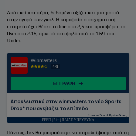
Από εκεί και πέρα, δεδομένα αξίζει και μια ματιά
στην αγορά των γκολ. Η κορυφαία στοιχηματική
εταιρεία έχει θέσει το line στο 2,5 και προσφέρει το
Over στο 2.16, αρκετά πιο ψηλά από το 1.69 του
Under.
Winmasters
4/5
ΕΓΓΡΑΦΗ
Aποκλειστικά στην winmasters τo νέο Sports
Drop* που ανεβάζει το επίπεδο
*Ισχύουν Όροι & Προϋποθέσεις
ΕΕΕΠ | 21+ | ΠΑΙΞΕ ΥΠΕΥΘΥΝΑ
Πάντως, δεν θα μπορούσαμε να παραλείψουμε από τη