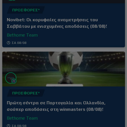
ΠΡΟΣΦΟΡΈΣ*
Novibet: Oι κορυφαίες αναμετρήσεις του
Σαββάτου με ενισχυμένες αποδόσεις (08/08)!
Bethome Team
ΣΑ 08/08
ΠΡΟΣΦΟΡΈΣ*
Πρώτη σέντρα σε Πορτογαλία και Ολλανδία,
σούπερ αποδόσεις στη winmasters (08/08)!
Bethome Team
ΣΑ 08/08