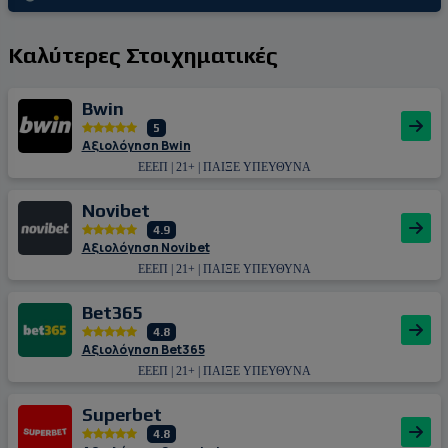
Καλύτερες Στοιχηματικές
Bwin
5
Αξιολόγηση Bwin
ΕΕΕΠ | 21+ | ΠΑΙΞΕ ΥΠΕΥΘΥΝΑ
Novibet
4.9
Αξιολόγηση Novibet
ΕΕΕΠ | 21+ | ΠΑΙΞΕ ΥΠΕΥΘΥΝΑ
Bet365
4.8
Αξιολόγηση Bet365
ΕΕΕΠ | 21+ | ΠΑΙΞΕ ΥΠΕΥΘΥΝΑ
Superbet
4.8