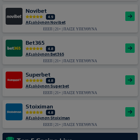
Novibet
4.9
Αξιολόγηση Novibet
ΕΕΕΠ | 21+ | ΠΑΙΞΕ ΥΠΕΥΘΥΝΑ
Bet365
4.8
Αξιολόγηση Bet365
ΕΕΕΠ | 21+ | ΠΑΙΞΕ ΥΠΕΥΘΥΝΑ
Superbet
4.8
Αξιολόγηση Superbet
ΕΕΕΠ | 21+ | ΠΑΙΞΕ ΥΠΕΥΘΥΝΑ
Stoiximan
4.8
Αξιολόγηση Stoiximan
ΕΕΕΠ | 21+ | ΠΑΙΞΕ ΥΠΕΥΘΥΝΑ