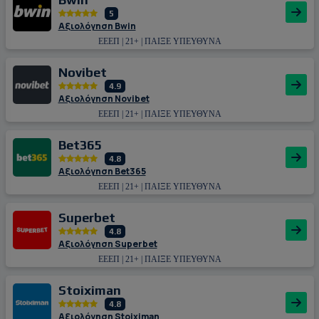
5
Αξιολόγηση Bwin
ΕΕΕΠ | 21+ | ΠΑΙΞΕ ΥΠΕΥΘΥΝΑ
Novibet
4.9
Αξιολόγηση Novibet
ΕΕΕΠ | 21+ | ΠΑΙΞΕ ΥΠΕΥΘΥΝΑ
Bet365
4.8
Αξιολόγηση Bet365
ΕΕΕΠ | 21+ | ΠΑΙΞΕ ΥΠΕΥΘΥΝΑ
Superbet
4.8
Αξιολόγηση Superbet
ΕΕΕΠ | 21+ | ΠΑΙΞΕ ΥΠΕΥΘΥΝΑ
Stoiximan
4.8
Αξιολόγηση Stoiximan