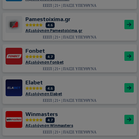
ΕΕΕΠ | 21+ | ΠΑΙΞΕ ΥΠΕΥΘΥΝΑ
Pamestoixima.gr
4.6
Αξιολόγηση Pamestoixima.gr
ΕΕΕΠ | 21+ | ΠΑΙΞΕ ΥΠΕΥΘΥΝΑ
Fonbet
4.7
Αξιολόγηση Fonbet
ΕΕΕΠ | 21+ | ΠΑΙΞΕ ΥΠΕΥΘΥΝΑ
Εlabet
4.6
Αξιολόγηση Εlabet
ΕΕΕΠ | 21+ | ΠΑΙΞΕ ΥΠΕΥΘΥΝΑ
Winmasters
4.7
Αξιολόγηση Winmasters
ΕΕΕΠ | 21+ | ΠΑΙΞΕ ΥΠΕΥΘΥΝΑ