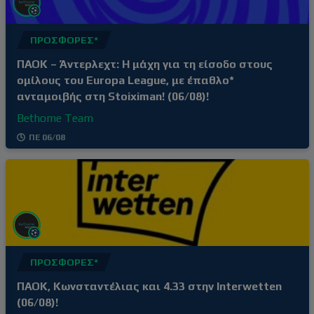
ΠΡΟΣΦΟΡΈΣ*
ΠΑΟΚ – Άντερλεχτ: Η μάχη για τη είσοδο στους
ομίλους του Europa League, με έπαθλο*
ανταμοιβής στη Stoiximan! (06/08)!
Bethome Team
ΠΕ 06/08
ΠΡΟΣΦΟΡΈΣ*
ΠΑΟΚ, Κωνσταντέλιας και 4.33 στην Interwetten
(06/08)!