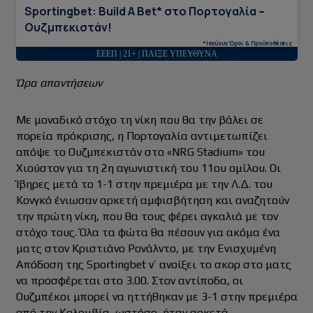
Sportingbet: Build A Bet* στο Πορτογαλία –
Ουζμπεκιστάν!
*Ισχύουν Όροι & Προϋποθέσεις
ΕΕΕΠ | 21+ | ΠΑΙΞΕ ΥΠΕΥΘΥΝΑ
Ώρα απαντήσεων
Με μοναδικό στόχο τη νίκη που θα την βάλει σε
πορεία πρόκρισης, η Πορτογαλία αντιμετωπίζει
απόψε το Ουζμπεκιστάν στο «NRG Stadium» του
Χιούστον για τη 2η αγωνιστική του 11ου ομίλου. Οι
Ίβηρες μετά το 1-1 στην πρεμιέρα με την Λ.Δ. του
Κονγκό ένιωσαν αρκετή αμφισβήτηση και αναζητούν
την πρώτη νίκη, που θα τους φέρει αγκαλιά με τον
στόχο τους. Όλα τα φώτα θα πέσουν για ακόμα ένα
ματς στον Κριστιάνο Ρονάλντο, με την Ενισχυμένη
Απόδοση της Sportingbet ν’ ανοίξει το σκορ στο ματς
να προσφέρεται στο 3.00. Στον αντίποδα, οι
Ουζμπέκοι μπορεί να ηττήθηκαν με 3-1 στην πρεμιέρα
από την Κολομβία, ωστόσο, ήταν αρκετά