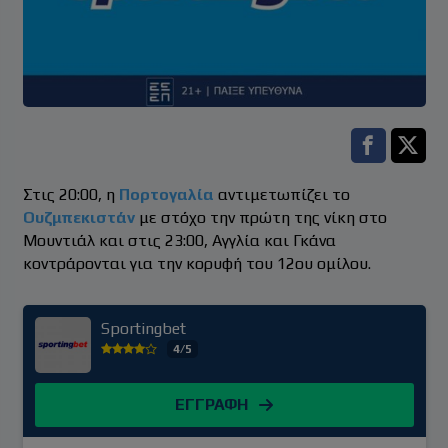
Facebook s
Twitt
Στις 20:00, η
Πορτογαλία
αντιμετωπίζει το
Ουζμπεκιστάν
με στόχο την πρώτη της νίκη στο
Μουντιάλ και στις 23:00, Αγγλία και Γκάνα
κοντράρονται για την κορυφή του 12ου ομίλου.
Sportingbet
4/5
ΕΓΓΡΑΦΗ