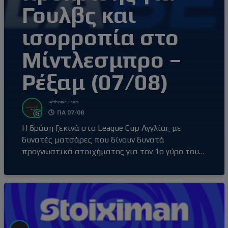
Γουλβς και
ισορροπία στο
Μίντλεσμπρο –
Ρέξαμ (07/08)
Bethome Team
ΠΑ 07/08
Η δράση ξεκινά στο League Cup Αγγλίας με
δυνατές ματσάρες που δίνουν δυνατά
προγνωστικά στοιχήματος για τον 1o γύρο του
θεσμού. Στο «Μολινό» η Γουλβς φιλοξενεί την
Πορτ Βέιλ με στόχο την πρόκριση, ενώ την ίδια
ώρα Γουίκομ και Στίβενεϊτζ δίνουν τη δική τους
μάχη για ένα εισιτήριο στην επόμενη φάση του
θεσμού. Λίγο αργότερα