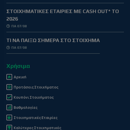
ΣΤΟΙΧΗΜΑΤΙΚΕΣ ΕΤΑΙΡΙΕΣ ΜΕ CASH OUT* ΤΟ
2026
ΠΑ 07/08
TΙ ΝΑ ΠΑΙΞΩ ΣΗΜΕΡΑ ΣΤΟ ΣΤΟΙΧΗΜΑ
ΠΑ 07/08
Χρήσιμα
Αρχική
Προτάσεις Στοιχήματος
Κουπόνι Στοιχήματος
Βαθμολογίες
Στοιχηματικές Εταιρίες
Καλύτερες Στοιχηματικές