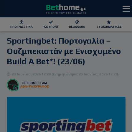
ΠΡΟΓΝΩΣΤΙΚΆ
ΚΟΥΠΌΝΙ
BLOGGERS
ΣΤΟΙΧΗΜΑΤΙΚΕΣ
Sportingbet: Πορτογαλία –
ΕΕΕΠ | 21+ | ΠΑΙΞΕ ΥΠΕΥΘΥΝΑ
Ουζμπεκιστάν με Ενισχυμένο
Build A Bet*! (23/06)
23 Ιουνίου, 2026 12:29 (Ενημερώθηκε: 23 Ιουνίου, 2026 12:29)
BETHOME TEAM
ΑΘΛΗΤΙΚΟΓΡΑΦΟΣ