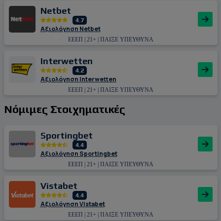
Netbet
4.7
Αξιολόγηση Netbet
ΕΕΕΠ | 21+ | ΠΑΙΞΕ ΥΠΕΥΘΥΝΑ
Interwetten
4.2
Αξιολόγηση Interwetten
ΕΕΕΠ | 21+ | ΠΑΙΞΕ ΥΠΕΥΘΥΝΑ
Νόμιμες Στοιχηματικές
Sportingbet
4.4
Αξιολόγηση Sportingbet
ΕΕΕΠ | 21+ | ΠΑΙΞΕ ΥΠΕΥΘΥΝΑ
Vistabet
4.4
Αξιολόγηση Vistabet
ΕΕΕΠ | 21+ | ΠΑΙΞΕ ΥΠΕΥΘΥΝΑ