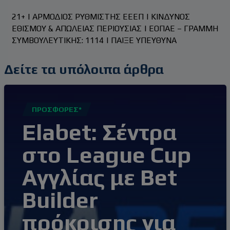
21+ | ΑΡΜΟΔΙΟΣ ΡΥΘΜΙΣΤΗΣ ΕΕΕΠ | ΚΙΝΔΥΝΟΣ
ΕΘΙΣΜΟΥ & ΑΠΩΛΕΙΑΣ ΠΕΡΙΟΥΣΙΑΣ | ΕΟΠΑΕ – ΓΡΑΜΜΗ
ΣΥΜΒΟΥΛΕΥΤΙΚΗΣ: 1114 | ΠΑΙΞΕ ΥΠΕΥΘΥΝΑ
Δείτε τα υπόλοιπα άρθρα
ΠΡΟΣΦΟΡΈΣ*
Elabet: Σέντρα
στο League Cup
Αγγλίας με Bet
Builder
πρόκρισης για