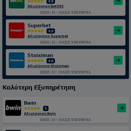
4.8
Αξιολόγηση Bet365
ΕΕΕΠ | 21+ | ΠΑΙΞΕ ΥΠΕΥΘΥΝΑ
Superbet
4.8
Αξιολόγηση Superbet
ΕΕΕΠ | 21+ | ΠΑΙΞΕ ΥΠΕΥΘΥΝΑ
Stoiximan
4.8
Αξιολόγηση Stoiximan
ΕΕΕΠ | 21+ | ΠΑΙΞΕ ΥΠΕΥΘΥΝΑ
Καλύτερη Εξυπηρέτηση
Bwin
5
Αξιολόγηση Bwin
ΕΕΕΠ | 21+ | ΠΑΙΞΕ ΥΠΕΥΘΥΝΑ