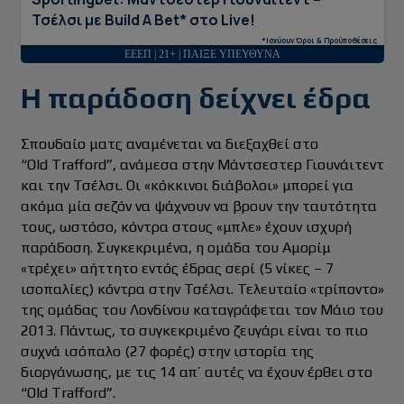
Τσέλσι με Build A Bet* στο Live!
*Ισχύουν Όροι & Προϋποθέσεις
ΕΕΕΠ | 21+ | ΠΑΙΞΕ ΥΠΕΥΘΥΝΑ
Η παράδοση δείχνει έδρα
Σπουδαίο ματς αναμένεται να διεξαχθεί στο
“Old Trafford”, ανάμεσα στην Μάντσεστερ Γιουνάιτεντ
και την Τσέλσι. Οι «κόκκινοι διάβολοι» μπορεί για
ακόμα μία σεζόν να ψάχνουν να βρουν την ταυτότητα
τους, ωστόσο, κόντρα στους «μπλε» έχουν ισχυρή
παράδοση. Συγκεκριμένα, η ομάδα του Αμορίμ
«τρέχει» αήττητο εντός έδρας σερί (5 νίκες – 7
ισοπαλίες) κόντρα στην Τσέλσι. Τελευταίο «τρίποντο»
της ομάδας του Λονδίνου καταγράφεται τον Μάιο του
2013. Πάντως, το συγκεκριμένο ζευγάρι είναι το πιο
συχνά ισόπαλο (27 φορές) στην ιστορία της
διοργάνωσης, με τις 14 απ’ αυτές να έχουν έρθει στο
“Old Trafford”.