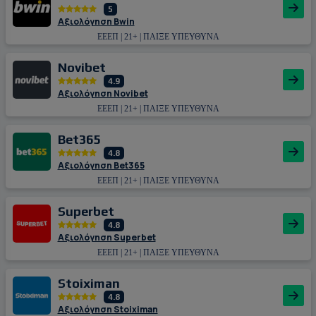
5
Αξιολόγηση Bwin
ΕΕΕΠ | 21+ | ΠΑΙΞΕ ΥΠΕΥΘΥΝΑ
Novibet
4.9
Αξιολόγηση Novibet
ΕΕΕΠ | 21+ | ΠΑΙΞΕ ΥΠΕΥΘΥΝΑ
Bet365
4.8
Αξιολόγηση Bet365
ΕΕΕΠ | 21+ | ΠΑΙΞΕ ΥΠΕΥΘΥΝΑ
Superbet
4.8
Αξιολόγηση Superbet
ΕΕΕΠ | 21+ | ΠΑΙΞΕ ΥΠΕΥΘΥΝΑ
Stoiximan
4.8
Αξιολόγηση Stoiximan