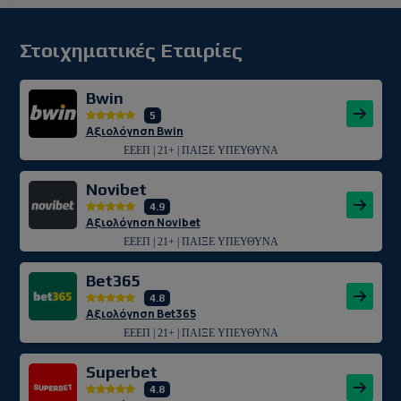
Στοιχηματικές Εταιρίες
Bwin
5
Αξιολόγηση Bwin
ΕΕΕΠ | 21+ | ΠΑΙΞΕ ΥΠΕΥΘΥΝΑ
Novibet
4.9
Αξιολόγηση Novibet
ΕΕΕΠ | 21+ | ΠΑΙΞΕ ΥΠΕΥΘΥΝΑ
Bet365
4.8
Αξιολόγηση Bet365
ΕΕΕΠ | 21+ | ΠΑΙΞΕ ΥΠΕΥΘΥΝΑ
Superbet
4.8