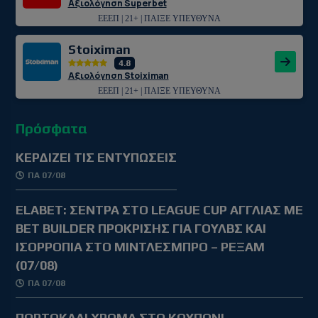
Αξιολόγηση Superbet
ΕΕΕΠ | 21+ | ΠΑΙΞΕ ΥΠΕΥΘΥΝΑ
Stoiximan
4.8
Αξιολόγηση Stoiximan
ΕΕΕΠ | 21+ | ΠΑΙΞΕ ΥΠΕΥΘΥΝΑ
Πρόσφατα
ΚΕΡΔΙΖΕΙ ΤΙΣ ΕΝΤΥΠΩΣΕΙΣ
ΠΑ 07/08
ELABET: ΣΕΝΤΡΑ ΣΤΟ LEAGUE CUP ΑΓΓΛΙΑΣ ΜΕ
BET BUILDER ΠΡΟΚΡΙΣΗΣ ΓΙΑ ΓΟΥΛΒΣ ΚΑΙ
ΙΣΟΡΡΟΠΙΑ ΣΤΟ ΜΙΝΤΛΕΣΜΠΡΟ – ΡΕΞΑΜ
(07/08)
ΠΑ 07/08
ΠΟΡΤΟΚΑΛΙ ΧΡΩΜΑ ΣΤΟ ΚΟΥΠΟΝΙ…