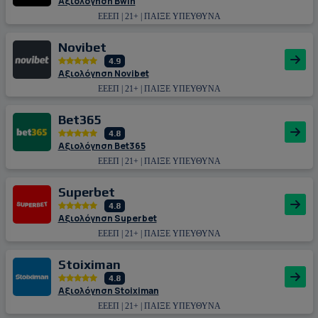
Αξιολόγηση Bwin
ΕΕΕΠ | 21+ | ΠΑΙΞΕ ΥΠΕΥΘΥΝΑ
Novibet
4.9
Αξιολόγηση Novibet
ΕΕΕΠ | 21+ | ΠΑΙΞΕ ΥΠΕΥΘΥΝΑ
Bet365
4.8
Αξιολόγηση Bet365
ΕΕΕΠ | 21+ | ΠΑΙΞΕ ΥΠΕΥΘΥΝΑ
Superbet
4.8
Αξιολόγηση Superbet
ΕΕΕΠ | 21+ | ΠΑΙΞΕ ΥΠΕΥΘΥΝΑ
Stoiximan
4.8
Αξιολόγηση Stoiximan
ΕΕΕΠ | 21+ | ΠΑΙΞΕ ΥΠΕΥΘΥΝΑ