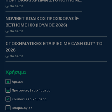
ΠΑ 07/08
NOVIBET ΚΩΔΙΚΟΣ ΠΡΟΣΦΟΡΑΣ ▶️
BETHOME100 (ΙΟΥΛΙΟΣ 2026)
ΠΑ 07/08
ΣΤΟΙΧΗΜΑΤΙΚΕΣ ΕΤΑΙΡΙΕΣ ΜΕ CASH OUT* ΤΟ
2026
ΠΑ 07/08
Χρήσιμα
Αρχική
Προτάσεις Στοιχήματος
Κουπόνι Στοιχήματος
Βαθμολογίες