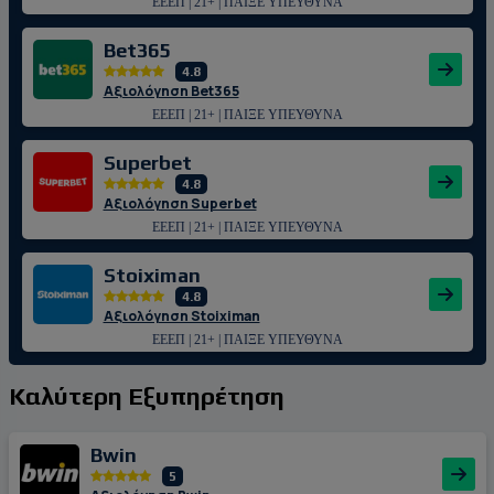
ΕΕΕΠ | 21+ | ΠΑΙΞΕ ΥΠΕΥΘΥΝΑ
Bet365
4.8
Αξιολόγηση Bet365
ΕΕΕΠ | 21+ | ΠΑΙΞΕ ΥΠΕΥΘΥΝΑ
Superbet
4.8
Αξιολόγηση Superbet
ΕΕΕΠ | 21+ | ΠΑΙΞΕ ΥΠΕΥΘΥΝΑ
Stoiximan
4.8
Αξιολόγηση Stoiximan
ΕΕΕΠ | 21+ | ΠΑΙΞΕ ΥΠΕΥΘΥΝΑ
Καλύτερη Εξυπηρέτηση
Bwin
5