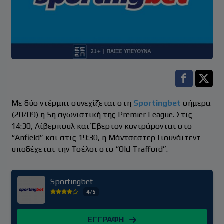
Facebook s
Twitt
Με δύο ντέρμπι συνεχίζεται στη
Sportingbet
σήμερα
(20/09) η 5η αγωνιστική της Premier League. Στις
14:30, Λίβερπουλ και Έβερτον κοντράρονται στο
“Anfield” και στις 19:30, η Μάντσεστερ Γιουνάιτεντ
υποδέχεται την Τσέλσι στο “Old Trafford”.
Sportingbet
4/5
ΕΓΓΡΑΦΗ