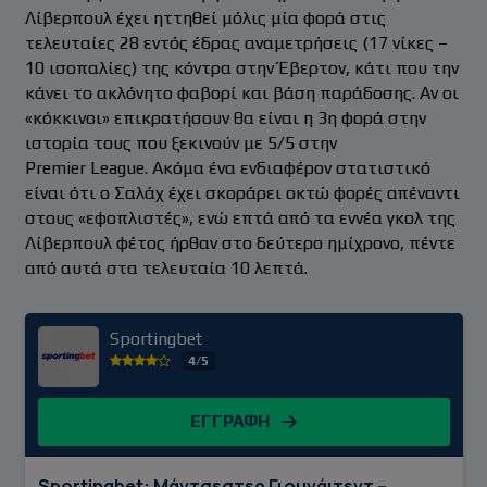
Λίβερπουλ έχει ηττηθεί μόλις μία φορά στις
τελευταίες 28 εντός έδρας αναμετρήσεις (17 νίκες –
10 ισοπαλίες) της κόντρα στην Έβερτον, κάτι που την
κάνει το ακλόνητο φαβορί και βάση παράδοσης. Αν οι
«κόκκινοι» επικρατήσουν θα είναι η 3η φορά στην
ιστορία τους που ξεκινούν με 5/5 στην
Premier League. Ακόμα ένα ενδιαφέρον στατιστικό
είναι ότι ο Σαλάχ έχει σκοράρει οκτώ φορές απέναντι
στους «εφοπλιστές», ενώ επτά από τα εννέα γκολ της
Λίβερπουλ φέτος ήρθαν στο δεύτερο ημίχρονο, πέντε
από αυτά στα τελευταία 10 λεπτά.
Sportingbet
4/5
ΕΓΓΡΑΦΗ
Sportingbet: Μάντσεστερ Γιουνάιτεντ –