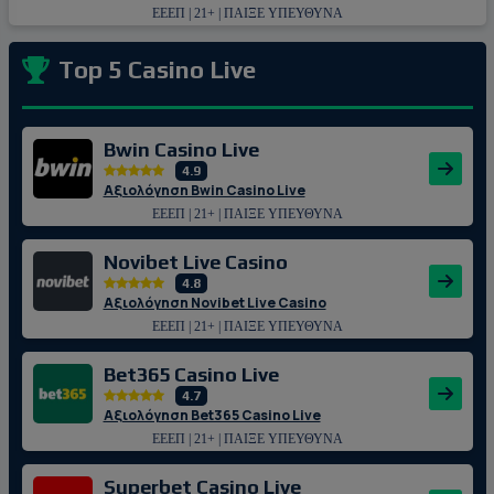
ΕΕΕΠ | 21+ | ΠΑΙΞΕ ΥΠΕΥΘΥΝΑ
Top 5 Casino Live
Bwin Casino Live
4.9
Αξιολόγηση Bwin Casino Live
ΕΕΕΠ | 21+ | ΠΑΙΞΕ ΥΠΕΥΘΥΝΑ
Novibet Live Casino
4.8
Αξιολόγηση Novibet Live Casino
ΕΕΕΠ | 21+ | ΠΑΙΞΕ ΥΠΕΥΘΥΝΑ
Bet365 Casino Live
4.7
Αξιολόγηση Bet365 Casino Live
ΕΕΕΠ | 21+ | ΠΑΙΞΕ ΥΠΕΥΘΥΝΑ
Superbet Casino Live