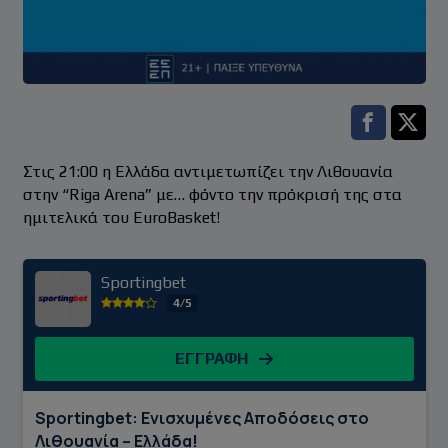
Facebook s
Twitt
Στις 21:00 η Ελλάδα αντιμετωπίζει την Λιθουανία
στην “Riga Arena” με… φόντο την πρόκρισή της στα
ημιτελικά του EuroBasket!
Sportingbet
4/5
ΕΓΓΡΑΦΗ
Sportingbet: Ενισχυμένες Αποδόσεις στο
Λιθουανία – Ελλάδα!