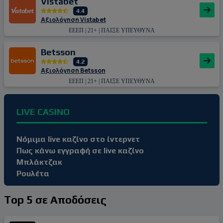
Vistabet
4.4
Αξιολόγηση Vistabet
ΕΕΕΠ | 21+ | ΠΑΙΞΕ ΥΠΕΥΘΥΝΑ
Betsson
4.2
Αξιολόγηση Betsson
ΕΕΕΠ | 21+ | ΠΑΙΞΕ ΥΠΕΥΘΥΝΑ
LIVE CASINO
Νόμιμα live καζίνο στο ίντερνετ
Πως κάνω εγγραφή σε live καζίνο
Μπλάκτζακ
Ρουλέτα
Top 5 σε Αποδόσεις