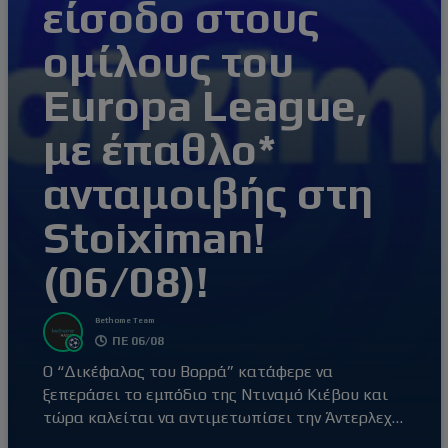
είσοδο στους
ομίλους του
Europa League,
με έπαθλο*
ανταμοιβής στη
Stoiximan!
(06/08)!
Bethome Team
ΠΕ 06/08
Ο “Δικέφαλος του Βορρά” κατάφερε να
ξεπεράσει το εμπόδιο της Ντιναμό Κιέβου και
τώρα καλείται να αντιμετωπίσει την Άντερλεχτ
στον 3ο προκριματικό γύρο του Europa League!