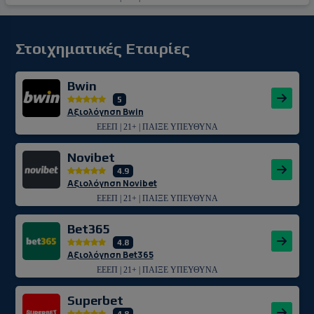
Στοιχηματικές Εταιρίες
Bwin
5
Αξιολόγηση Bwin
ΕΕΕΠ | 21+ | ΠΑΙΞΕ ΥΠΕΥΘΥΝΑ
Novibet
4.9
Αξιολόγηση Novibet
ΕΕΕΠ | 21+ | ΠΑΙΞΕ ΥΠΕΥΘΥΝΑ
Bet365
4.8
Αξιολόγηση Bet365
ΕΕΕΠ | 21+ | ΠΑΙΞΕ ΥΠΕΥΘΥΝΑ
Superbet