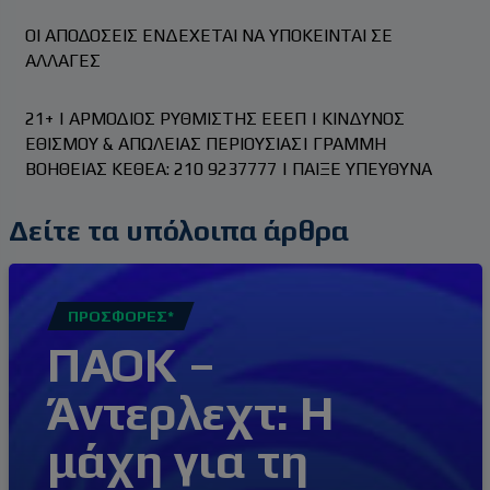
ΟΙ ΑΠΟΔΟΣΕΙΣ ΕΝΔΕΧΕΤΑΙ ΝΑ ΥΠΟΚΕΙΝΤΑΙ ΣΕ
ΑΛΛΑΓΕΣ
21+ | ΑΡΜΟΔΙΟΣ ΡΥΘΜΙΣΤΗΣ ΕΕΕΠ | ΚΙΝΔΥΝΟΣ
ΕΘΙΣΜΟΥ & ΑΠΩΛΕΙΑΣ ΠΕΡΙΟΥΣΙΑΣ| ΓΡΑΜΜΗ
ΒΟΗΘΕΙΑΣ ΚΕΘΕΑ: 210 9237777 | ΠΑΙΞΕ ΥΠΕΥΘΥΝΑ
Δείτε τα υπόλοιπα άρθρα
ΠΡΟΣΦΟΡΈΣ*
ΠΑΟΚ –
Άντερλεχτ: Η
μάχη για τη