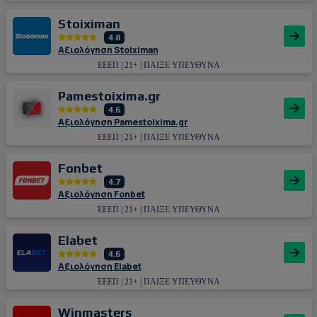
Stoiximan
4.8
Αξιολόγηση Stoiximan
ΕΕΕΠ | 21+ | ΠΑΙΞΕ ΥΠΕΥΘΥΝΑ
Pamestoixima.gr
4.6
Αξιολόγηση Pamestoixima.gr
ΕΕΕΠ | 21+ | ΠΑΙΞΕ ΥΠΕΥΘΥΝΑ
Fonbet
4.7
Αξιολόγηση Fonbet
ΕΕΕΠ | 21+ | ΠΑΙΞΕ ΥΠΕΥΘΥΝΑ
Εlabet
4.6
Αξιολόγηση Εlabet
ΕΕΕΠ | 21+ | ΠΑΙΞΕ ΥΠΕΥΘΥΝΑ
Winmasters