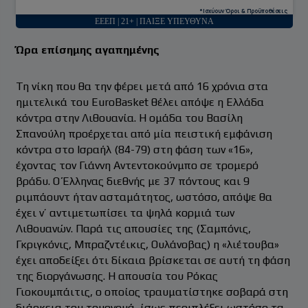
*Ισχύουν Όροι & Προϋποθέσεις
ΕΕΕΠ | 21+ | ΠΑΙΞΕ ΥΠΕΥΘΥΝΑ
Ώρα επίσημης αγαπημένης
Τη νίκη που θα την φέρει μετά από 16 χρόνια στα
ημιτελικά του EuroBasket θέλει απόψε η Ελλάδα
κόντρα στην Λιθουανία. Η ομάδα του Βασίλη
Σπανούλη προέρχεται από μία πειστική εμφάνιση
κόντρα στο Ισραήλ (84-79) στη φάση των «16»,
έχοντας τον Γιάννη Αντεντοκούνμπο σε τρομερό
βράδυ. Ο Έλληνας διεθνής με 37 πόντους και 9
ριμπάουντ ήταν ασταμάτητος, ωστόσο, απόψε θα
έχει ν’ αντιμετωπίσει τα ψηλά κορμιά των
Λιθουανών. Παρά τις απουσίες της (Σαμπόνις,
Γκριγκόνις, Μπραζντέικις, Ουλάνοβας) η «λιέτουβα»
έχει αποδείξει ότι δίκαια βρίσκεται σε αυτή τη φάση
της διοργάνωσης. Η απουσία του Ρόκας
Γιοκουμπάιτις, ο οποίος τραυματίστηκε σοβαρά στη
διάρκεια του τουρνουά, ίσως περιπλέξει ωστόσο τα