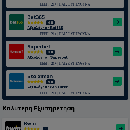
ΕΕΕΠ | 21+ | ΠΑΙΞΕ ΥΠΕΥΘΥΝΑ
Bet365
4.8
Αξιολόγηση Bet365
ΕΕΕΠ | 21+ | ΠΑΙΞΕ ΥΠΕΥΘΥΝΑ
Superbet
4.8
Αξιολόγηση Superbet
ΕΕΕΠ | 21+ | ΠΑΙΞΕ ΥΠΕΥΘΥΝΑ
Stoiximan
4.8
Αξιολόγηση Stoiximan
ΕΕΕΠ | 21+ | ΠΑΙΞΕ ΥΠΕΥΘΥΝΑ
Καλύτερη Εξυπηρέτηση
Bwin
5