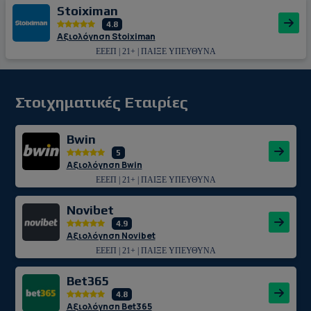
Stoiximan
4.8
Αξιολόγηση Stoiximan
ΕΕΕΠ | 21+ | ΠΑΙΞΕ ΥΠΕΥΘΥΝΑ
Στοιχηματικές Εταιρίες
Bwin
5
Αξιολόγηση Bwin
ΕΕΕΠ | 21+ | ΠΑΙΞΕ ΥΠΕΥΘΥΝΑ
Novibet
4.9
Αξιολόγηση Novibet
ΕΕΕΠ | 21+ | ΠΑΙΞΕ ΥΠΕΥΘΥΝΑ
Bet365
4.8
Αξιολόγηση Bet365