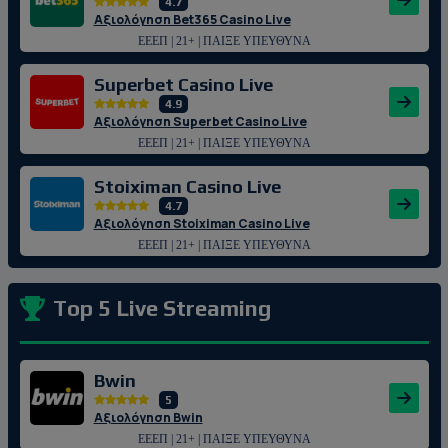
4.7
Αξιολόγηση Bet365 Casino Live
ΕΕΕΠ | 21+ | ΠΑΙΞΕ ΥΠΕΥΘΥΝΑ
Superbet Casino Live
4.9
Αξιολόγηση Superbet Casino Live
ΕΕΕΠ | 21+ | ΠΑΙΞΕ ΥΠΕΥΘΥΝΑ
Stoiximan Casino Live
4.7
Αξιολόγηση Stoiximan Casino Live
ΕΕΕΠ | 21+ | ΠΑΙΞΕ ΥΠΕΥΘΥΝΑ
Top 5 Live Streaming
Bwin
5
Αξιολόγηση Bwin
ΕΕΕΠ | 21+ | ΠΑΙΞΕ ΥΠΕΥΘΥΝΑ