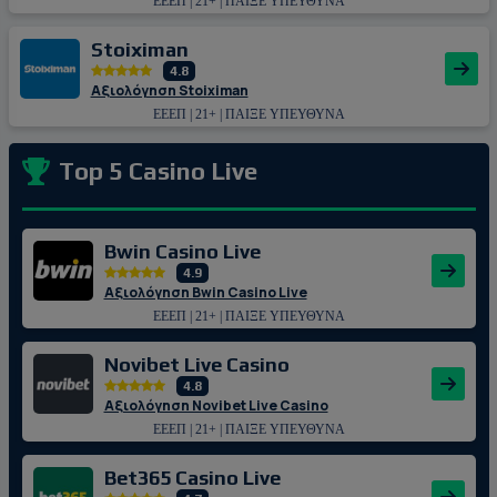
ΕΕΕΠ | 21+ | ΠΑΙΞΕ ΥΠΕΥΘΥΝΑ
Stoiximan
4.8
Αξιολόγηση Stoiximan
ΕΕΕΠ | 21+ | ΠΑΙΞΕ ΥΠΕΥΘΥΝΑ
Top 5 Casino Live
Bwin Casino Live
4.9
Αξιολόγηση Bwin Casino Live
ΕΕΕΠ | 21+ | ΠΑΙΞΕ ΥΠΕΥΘΥΝΑ
Novibet Live Casino
4.8
Αξιολόγηση Novibet Live Casino
ΕΕΕΠ | 21+ | ΠΑΙΞΕ ΥΠΕΥΘΥΝΑ
Bet365 Casino Live