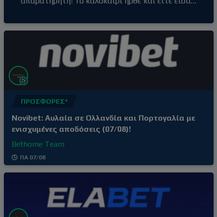
απαρατήρητη! Το καλοκαίρι ήρθε και είτε είσαι
διακοπές είτε όχι , ένα είναι σίγουρο. Η ευκαιρία
να ανακαλύψεις τον κόσμο του Στοιχήματος
αλλά και του Live Casino είναι πιό κοντά από
ποτέ αφού 510 Δώρα* γίνονται δικά σου, χωρίς
καν να έχεις κάνει
ΠΡΟΣΦΟΡΈΣ*
Novibet: Αυλαία σε Ολλανδία και Πορτογαλία με
ενισχυμένες αποδόσεις (07/08)!
Bethome Team
ΠΑ 07/08