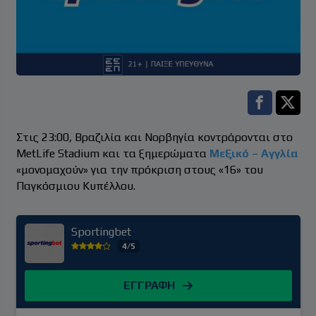
Facebook s
Twitt
Στις 23:00, Βραζιλία και Νορβηγία κοντράρονται στο
MetLife Stadium και τα ξημερώματα
Μεξικό – Αγγλία
«μονομαχούν» για την πρόκριση στους «16» του
Παγκόσμιου Κυπέλλου.
Sportingbet
4/5
ΕΓΓΡΑΦΗ