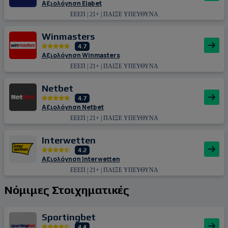
Αξιολόγηση Εlabet
ΕΕΕΠ | 21+ | ΠΑΙΞΕ ΥΠΕΥΘΥΝΑ
Winmasters
4.7
Αξιολόγηση Winmasters
ΕΕΕΠ | 21+ | ΠΑΙΞΕ ΥΠΕΥΘΥΝΑ
Netbet
4.7
Αξιολόγηση Netbet
ΕΕΕΠ | 21+ | ΠΑΙΞΕ ΥΠΕΥΘΥΝΑ
Interwetten
4.2
Αξιολόγηση Interwetten
ΕΕΕΠ | 21+ | ΠΑΙΞΕ ΥΠΕΥΘΥΝΑ
Νόμιμες Στοιχηματικές
Sportingbet
4.4