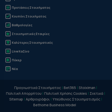
Προτάσεις Στοιχήματος
Κουπόνι Στοιχήματος
Βαθμολογίες
Στοιχηματικές Εταιρίες
Καλύτερες Στοιχηματικές
Live Καζίνο
Πόκερ
Νέα
Προγνωστικά Στοιχήματος
Bet365
Stoiximan
Πολιτική Απορρήτου
Πολιτική Χρήσης Cookies
Σχετικά
Sitemap
Αρθρογράφοι
Υπεύθυνος Στοιχηματισμός
Bethome Business Model