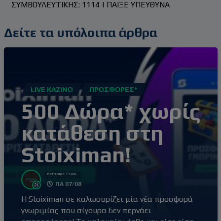
ΣΥΜΒΟΥΛΕΥΤΙΚΗΣ: 1114 | ΠΑΙΞΕ ΥΠΕΥΘΥΝΑ
Δείτε τα υπόλοιπα άρθρα
LIVE ΚΑΖΊΝΟ
ΠΡΟΣΦΟΡΈΣ*
500 Δώρα* χωρίς
κατάθεση στη
Stoiximan!
Bethome Team
ΠΑ 07/08
Η Stoiximan σε καλωσορίζει μία νέα προσφορά
γνωριμίας που σίγουρα δεν περνάει