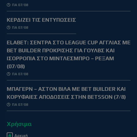
ΠΑ 07/08
ΚΕΡΔΙΖΕΙ ΤΙΣ ΕΝΤΥΠΩΣΕΙΣ
ΠΑ 07/08
ELABET: ΣΕΝΤΡΑ ΣΤΟ LEAGUE CUP ΑΓΓΛΙΑΣ ΜΕ
BET BUILDER ΠΡΟΚΡΙΣΗΣ ΓΙΑ ΓΟΥΛΒΣ ΚΑΙ
ΙΣΟΡΡΟΠΙΑ ΣΤΟ ΜΙΝΤΛΕΣΜΠΡΟ – ΡΕΞΑΜ
(07/08)
ΠΑ 07/08
ΜΠΑΓΕΡΝ – ΑΣΤΟΝ ΒΙΛΑ ΜΕ BET BUILDER ΚΑΙ
ΚΟΡΥΦΑΙΕΣ ΑΠΟΔΟΣΕΙΣ ΣΤΗΝ BETSSON (7/8)
ΠΑ 07/08
Χρήσιμα
Αρχική