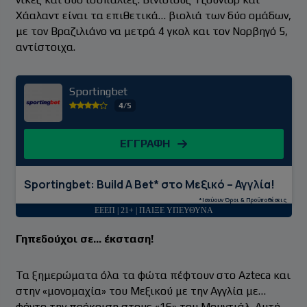
Χάαλαντ είναι τα επιθετικά… βιολιά των δύο ομάδων,
με τον Βραζιλιάνο να μετρά 4 γκολ και τον Νορβηγό 5,
αντίστοιχα.
Sportingbet
4/5
ΕΓΓΡΑΦΗ
Sportingbet: Build A Bet* στο Μεξικό – Αγγλία!
*Ισχύουν Όροι & Προϋποθέσεις
ΕΕΕΠ | 21+ | ΠΑΙΞΕ ΥΠΕΥΘΥΝΑ
Γηπεδούχοι σε… έκσταση!
Τα ξημερώματα όλα τα φώτα πέφτουν στο Azteca και
στην «μονομαχία» του Μεξικού με την Αγγλία με…
φόντο την πρόκριση στους «16» του Μουντιάλ. Αυτή