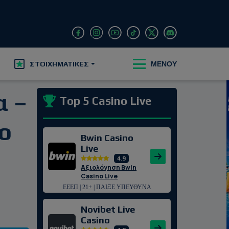
facebook social link
instagram social link
youtube social link
tiktok social link
twitter social link
discord social link
ΣΤΟΙΧΗΜΑΤΙΚΕΣ
ΜΕΝΟΥ
α –
Top 5 Casino Live
ο
Bwin Casino
Live
4.9
Αξιολόγηση Bwin
Casino Live
ΕΕΕΠ | 21+ | ΠΑΙΞΕ ΥΠΕΥΘΥΝΑ
Novibet Live
Casino