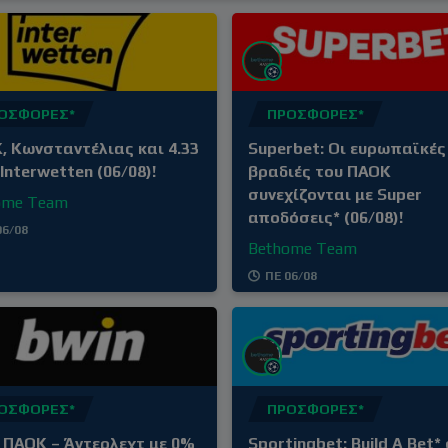
ν Κωνσταντέλια ο οποίος με δύο τρομερά γκολ έδωσε την νίκ
όκριση στην
ΟΣΦΟΡΈΣ*
ΠΡΟΣΦΟΡΈΣ*
, Κωνσταντέλιας και 4.33
Superbet: Οι ευρωπαϊκές
Interwetten (06/08)!
βραδιές του ΠΑΟΚ
συνεχίζονται με Super
ome Team
αποδόσεις* (06/08)!
06/08
Bethome Team
ΠΕ 06/08
ΟΣΦΟΡΈΣ*
ΠΡΟΣΦΟΡΈΣ*
: ΠΑΟΚ – Άντερλεχτ με 0%
Sportingbet: Build A Bet*