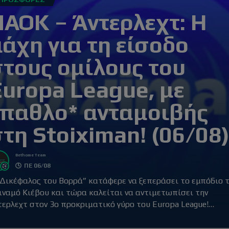
ΠΑΟΚ – Άντερλεχτ: Η
άχη για τη είσοδο
στους ομίλους του
Europa League, με
έπαθλο* ανταμοιβής
τη Stoiximan! (06/08)
Bethome Team
ΠΕ 06/08
“Δικέφαλος του Βορρά” κατάφερε να ξεπεράσει το εμπόδιο 
ιναμό Κιέβου και τώρα καλείται να αντιμετωπίσει την
τερλεχτ στον 3ο προκριματικό γύρο του Europa League!
οβλέπεις την έκβαση του παιχνιδιού του ΠΑΟΚ και μέσω το
ssion, διεκδικείς έπαθλο* ανταμοιβής! Με πρωταγωνιστή ξα