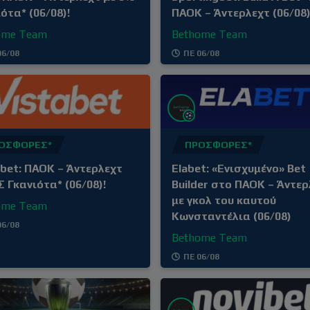
ότα* (06/08)!
ΠΑΟΚ – Άντερλεχτ (06/08)
ome Team
Bethome Team
06/08
ΠΕ 06/08
ΟΣΦΟΡΈΣ*
ΠΡΟΣΦΟΡΈΣ*
abet: ΠΑΟΚ – Άντερλεχτ
Elabet: «Ενισχυμένο» Bet
 Γκανιότα* (06/08)!
Builder στο ΠΑΟΚ – Άντερ
με γκολ του καυτού
ome Team
Κωνσταντέλια (06/08)
06/08
Bethome Team
ΠΕ 06/08