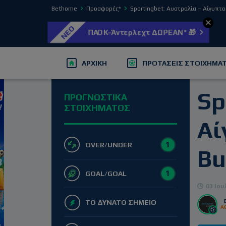
Bethome
Προσφορές*
Sportingbet: Αυστραλία – Αίγυπτος
ΝΕΟ
ΠΑΟK-Άντερλεχτ ΔΩΡΕΑΝ* 🎁
ΕΕΕΠ | 21+ | ΠΑΙΞΕ ΥΠΕΥΘΥΝΑ
ΑΡΧΙΚΗ
ΠΡΟΤΑΣΕΙΣ ΣΤΟΙΧΗΜΑ
Sp
ΠΡΟΓΝΩΣΤΙΚΑ
ΣΤΟΙΧΗΜΑΤΟΣ
Αί
1
OVER/UNDER
Bu
1
GOAL/GOAL
03 Ιου
ΤΟ ΔΥΝΑΤΟ ΣΗΜΕΙΟ
Α