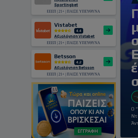
Sportingbet
ΕΕΕΠ | 21+ | ΠΑΙΞΕ ΥΠΕΥΘΥΝΑ
μ
Vistabet
4.4
Αξιολόγηση Vistabet
ΕΕΕΠ | 21+ | ΠΑΙΞΕ ΥΠΕΥΘΥΝΑ
Betsson
4.2
Αξιολόγηση Betsson
ΕΕΕΠ | 21+ | ΠΑΙΞΕ ΥΠΕΥΘΥΝΑ
σ
Ο 
Ντ
Άν
Πρ
Mi