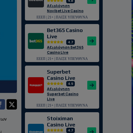
4.8
Αξιολόγηση
Novibet Live Casino
ΕΕΕΠ | 21+ | ΠΑΙΞΕ ΥΠΕΥΘΥΝΑ
Bet365 Casino
Live
4.7
Αξιολόγηση Bet365
Casino Live
ΕΕΕΠ | 21+ | ΠΑΙΞΕ ΥΠΕΥΘΥΝΑ
Superbet
Casino Live
4.9
Αξιολόγηση
Superbet Casino
Live
ΕΕΕΠ | 21+ | ΠΑΙΞΕ ΥΠΕΥΘΥΝΑ
Facebook share link
Twitter share link
Stoiximan
των
Casino Live
4.7
ί.