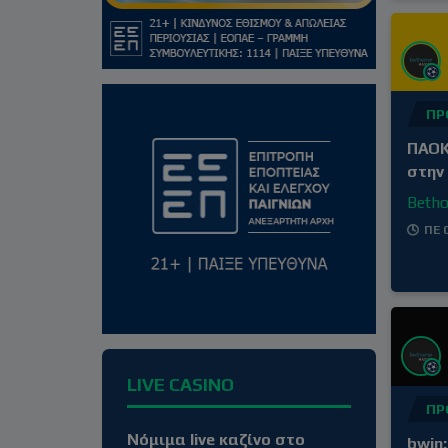
το
πρ
ΠΡ
ΠΑΟΚ
στην 
Beth
ΠΕ 
LIVE CASINO
ΠΡ
Νόμιμα live καζίνο στο
bwin