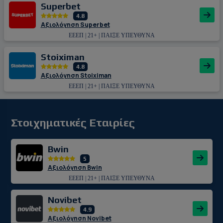
Superbet
4.8
Αξιολόγηση Superbet
ΕΕΕΠ | 21+ | ΠΑΙΞΕ ΥΠΕΥΘΥΝΑ
Stoiximan
4.8
Αξιολόγηση Stoiximan
ΕΕΕΠ | 21+ | ΠΑΙΞΕ ΥΠΕΥΘΥΝΑ
Στοιχηματικές Εταιρίες
Bwin
5
Αξιολόγηση Bwin
ΕΕΕΠ | 21+ | ΠΑΙΞΕ ΥΠΕΥΘΥΝΑ
Novibet
4.9
Αξιολόγηση Novibet