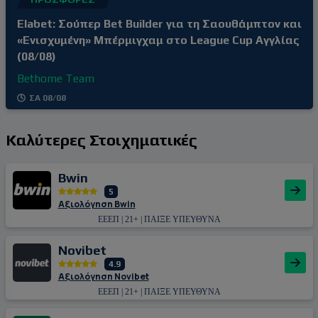
Elabet: Σούπερ Bet Builder για τη Σαουθάμπτον και
«Ενισχυμένη» Μπέρμιγχαμ στο League Cup Αγγλίας
(08/08)
Bethome Team
ΣΑ 08/08
Καλύτερες Στοιχηματικές
Bwin
5
Αξιολόγηση Bwin
ΕΕΕΠ | 21+ | ΠΑΙΞΕ ΥΠΕΥΘΥΝΑ
Novibet
4.9
Αξιολόγηση Novibet
ΕΕΕΠ | 21+ | ΠΑΙΞΕ ΥΠΕΥΘΥΝΑ