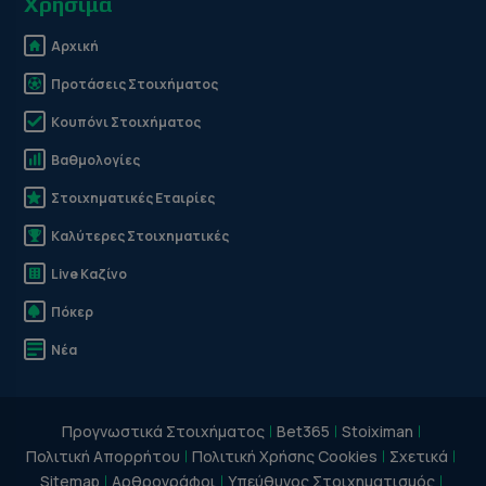
Χρήσιμα
Αρχική
Προτάσεις Στοιχήματος
Κουπόνι Στοιχήματος
Βαθμολογίες
Στοιχηματικές Εταιρίες
Καλύτερες Στοιχηματικές
Live Καζίνο
Πόκερ
Νέα
Προγνωστικά Στοιχήματος
Bet365
Stoiximan
Πολιτική Απορρήτου
Πολιτική Χρήσης Cookies
Σχετικά
Sitemap
Αρθρογράφοι
Υπεύθυνος Στοιχηματισμός