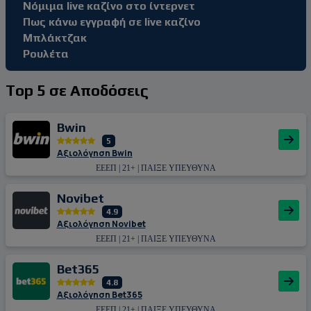
Νόμιμα live καζίνο στο ίντερνετ
Πως κάνω εγγραφή σε live καζίνο
Μπλάκτζακ
Ρουλέτα
Top 5 σε Αποδόσεις
Bwin
5
Αξιολόγηση Bwin
ΕΕΕΠ | 21+ | ΠΑΙΞΕ ΥΠΕΥΘΥΝΑ
Novibet
4.9
Αξιολόγηση Novibet
ΕΕΕΠ | 21+ | ΠΑΙΞΕ ΥΠΕΥΘΥΝΑ
Bet365
4.8
Αξιολόγηση Bet365
ΕΕΕΠ | 21+ | ΠΑΙΞΕ ΥΠΕΥΘΥΝΑ