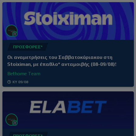
ΠΡΟΣΦΟΡΈΣ*
Οι αναμετρήσεις του Σαββατοκύριακου στη
Stoiximan, με έπαθλο* ανταμοιβής (08-09/08)!
Bethome Team
ΚΥ 09/08
ΠΡΟΣΦΟΡΈΣ*