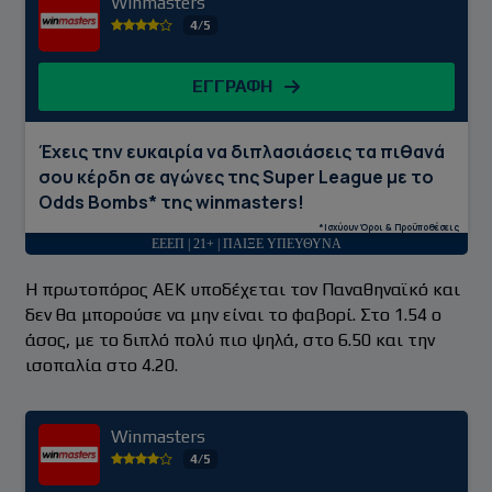
Winmasters
4/5
ΕΓΓΡΑΦΗ
Έχεις την ευκαιρία να διπλασιάσεις τα πιθανά
σου κέρδη σε αγώνες της Super League με το
Odds Bombs* της winmasters!
*Ισχύουν Όροι & Προϋποθέσεις
ΕΕΕΠ | 21+ | ΠΑΙΞΕ ΥΠΕΥΘΥΝΑ
Η πρωτοπόρος ΑΕΚ υποδέχεται τον Παναθηναϊκό και
δεν θα μπορούσε να μην είναι το φαβορί. Στο 1.54 ο
άσος, με το διπλό πολύ πιο ψηλά, στο 6.50 και την
ισοπαλία στο 4.20.
Winmasters
4/5