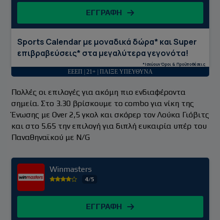
ΕΓΓΡΑΦΗ
Sports Calendar με μοναδικά δώρα* και Super
επιβραβεύσεις* στα μεγαλύτερα γεγονότα!
*Ισχύουν Όροι & Προϋποθέσεις
ΕΕΕΠ | 21+ | ΠΑΙΞΕ ΥΠΕΥΘΥΝΑ
Πολλές οι επιλογές για ακόμη πιο ενδιαφέροντα
σημεία. Στο 3.30 βρίσκουμε το combo για νίκη της
Ένωσης με Over 2,5 γκολ και σκόρερ τον Λούκα Γιόβιτς
και στο 5.65 την επιλογή για διπλή ευκαιρία υπέρ του
Παναθηναϊκού με N/G
Winmasters
4/5
ΕΓΓΡΑΦΗ