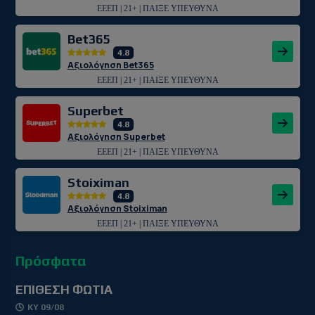
ΕΕΕΠ | 21+ | ΠΑΙΞΕ ΥΠΕΥΘΥΝΑ
Bet365
4.8
Αξιολόγηση Bet365
ΕΕΕΠ | 21+ | ΠΑΙΞΕ ΥΠΕΥΘΥΝΑ
Superbet
4.8
Αξιολόγηση Superbet
ΕΕΕΠ | 21+ | ΠΑΙΞΕ ΥΠΕΥΘΥΝΑ
Stoiximan
4.8
Αξιολόγηση Stoiximan
ΕΕΕΠ | 21+ | ΠΑΙΞΕ ΥΠΕΥΘΥΝΑ
Πρόσφατα
ΕΠΙΘΕΣΗ ΦΩΤΙΑ
ΚΥ 09/08