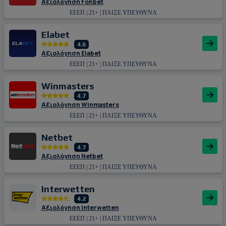
Αξιολόγηση Fonbet
ΕΕΕΠ | 21+ | ΠΑΙΞΕ ΥΠΕΥΘΥΝΑ
Εlabet
4.6
Αξιολόγηση Εlabet
ΕΕΕΠ | 21+ | ΠΑΙΞΕ ΥΠΕΥΘΥΝΑ
Winmasters
4.7
Αξιολόγηση Winmasters
ΕΕΕΠ | 21+ | ΠΑΙΞΕ ΥΠΕΥΘΥΝΑ
Netbet
4.7
Αξιολόγηση Netbet
ΕΕΕΠ | 21+ | ΠΑΙΞΕ ΥΠΕΥΘΥΝΑ
Interwetten
4.2
Αξιολόγηση Interwetten
ΕΕΕΠ | 21+ | ΠΑΙΞΕ ΥΠΕΥΘΥΝΑ