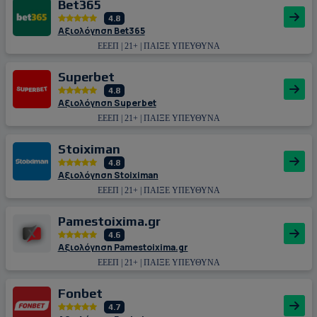
Bet365
4.8
Αξιολόγηση Bet365
ΕΕΕΠ | 21+ | ΠΑΙΞΕ ΥΠΕΥΘΥΝΑ
Superbet
4.8
Αξιολόγηση Superbet
ΕΕΕΠ | 21+ | ΠΑΙΞΕ ΥΠΕΥΘΥΝΑ
Stoiximan
4.8
Αξιολόγηση Stoiximan
ΕΕΕΠ | 21+ | ΠΑΙΞΕ ΥΠΕΥΘΥΝΑ
Pamestoixima.gr
4.6
Αξιολόγηση Pamestoixima.gr
ΕΕΕΠ | 21+ | ΠΑΙΞΕ ΥΠΕΥΘΥΝΑ
Fonbet
4.7