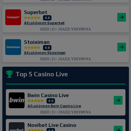
Superbet
4.8
Αξιολόγηση Superbet
ΕΕΕΠ | 21+ | ΠΑΙΞΕ ΥΠΕΥΘΥΝΑ
Stoiximan
4.8
Αξιολόγηση Stoiximan
ΕΕΕΠ | 21+ | ΠΑΙΞΕ ΥΠΕΥΘΥΝΑ
Top 5 Casino Live
Bwin Casino Live
4.9
Αξιολόγηση Bwin Casino Live
ΕΕΕΠ | 21+ | ΠΑΙΞΕ ΥΠΕΥΘΥΝΑ
Novibet Live Casino
4.8