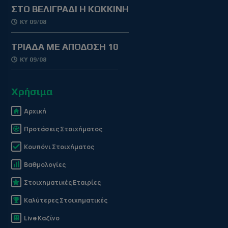
ΣΤΟ ΒΕΛΙΓΡΑΔΙ Η ΚΟΚΚΙΝΗ
ΚΥ 09/08
ΤΡΙΑΔΑ ΜΕ ΑΠΟΔΟΣΗ 10
ΚΥ 09/08
Χρήσιμα
Αρχική
Προτάσεις Στοιχήματος
Κουπόνι Στοιχήματος
Βαθμολογίες
Στοιχηματικές Εταιρίες
Καλύτερες Στοιχηματικές
Live Καζίνο