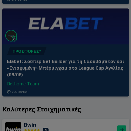
ΠΡΟΣΦΟΡΈΣ*
Elabet: Σούπερ Bet Builder για τη Σαουθάμπτον και
«Ενισχυμένη» Μπέρμιγχαμ στο League Cup Αγγλίας
(08/08)
Bethome Team
ΣΑ 08/08
Καλύτερες Στοιχηματικές
Bwin
5