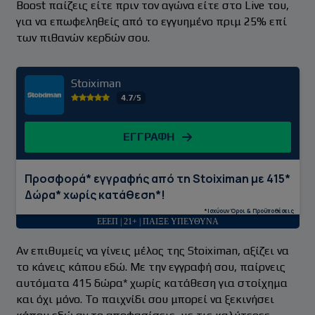
Boost παίζεις είτε πριν τον αγώνα είτε στο Live του,
για να επωφεληθείς από το εγγυημένο πριμ 25% επί
των πιθανών κερδών σου.
Stoiximan
4.7/5
ΕΓΓΡΑΦΗ
Προσφορά* εγγραφής από τη Stoiximan με 415*
Δώρα* χωρίς κατάθεση*!
*Ισχύουν Όροι & Προϋποθέσεις
ΕΕΕΠ | 21+ | ΠΑΙΞΕ ΥΠΕΥΘΥΝΑ
Αν επιθυμείς να γίνεις μέλος της Stoiximan, αξίζει να
το κάνεις κάπου εδώ. Με την εγγραφή σου, παίρνεις
αυτόματα 415 δώρα* χωρίς κατάθεση για στοίχημα
και όχι μόνο. Το παιχνίδι σου μπορεί να ξεκινήσει