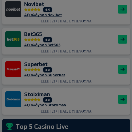
Novibet
4.9
Αξιολόγηση Novibet
ΕΕΕΠ | 21+ | ΠΑΙΞΕ ΥΠΕΥΘΥΝΑ
Bet365
4.8
Αξιολόγηση Bet365
ΕΕΕΠ | 21+ | ΠΑΙΞΕ ΥΠΕΥΘΥΝΑ
Superbet
4.8
Αξιολόγηση Superbet
ΕΕΕΠ | 21+ | ΠΑΙΞΕ ΥΠΕΥΘΥΝΑ
Stoiximan
4.8
Αξιολόγηση Stoiximan
ΕΕΕΠ | 21+ | ΠΑΙΞΕ ΥΠΕΥΘΥΝΑ
Top 5 Casino Live