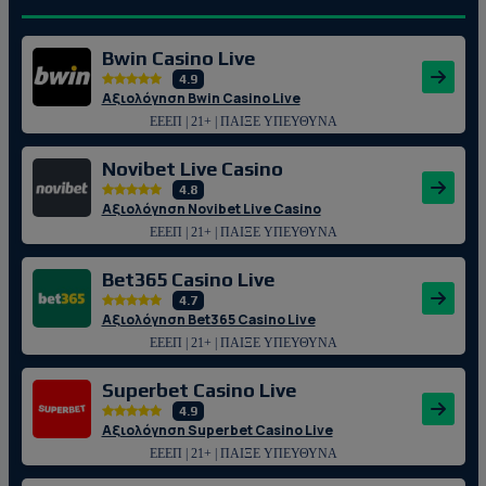
Bwin Casino Live
4.9
Αξιολόγηση Bwin Casino Live
ΕΕΕΠ | 21+ | ΠΑΙΞΕ ΥΠΕΥΘΥΝΑ
Novibet Live Casino
4.8
Αξιολόγηση Novibet Live Casino
ΕΕΕΠ | 21+ | ΠΑΙΞΕ ΥΠΕΥΘΥΝΑ
Bet365 Casino Live
4.7
Αξιολόγηση Bet365 Casino Live
ΕΕΕΠ | 21+ | ΠΑΙΞΕ ΥΠΕΥΘΥΝΑ
Superbet Casino Live
4.9
Αξιολόγηση Superbet Casino Live
ΕΕΕΠ | 21+ | ΠΑΙΞΕ ΥΠΕΥΘΥΝΑ