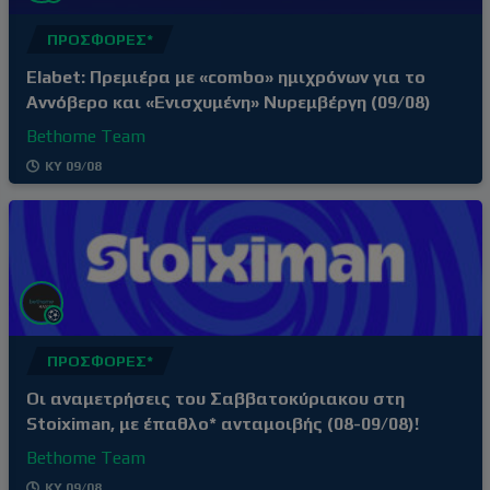
ΠΡΟΣΦΟΡΈΣ*
Elabet: Πρεμιέρα με «combo» ημιχρόνων για το
Αννόβερο και «Ενισχυμένη» Νυρεμβέργη (09/08)
Bethome Team
ΚΥ 09/08
ΠΡΟΣΦΟΡΈΣ*
Οι αναμετρήσεις του Σαββατοκύριακου στη
Stoiximan, με έπαθλο* ανταμοιβής (08-09/08)!
Bethome Team
ΚΥ 09/08