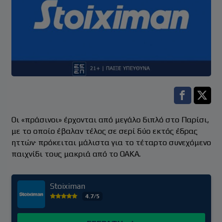
Facebook s
Twitt
Οι «πράσινοι» έρχονται από μεγάλο διπλό στο Παρίσι,
με το οποίο έβαλαν τέλος σε σερί δύο εκτός έδρας
ηττών· πρόκειται μάλιστα για το τέταρτο συνεχόμενο
παιχνίδι τους μακριά από το ΟΑΚΑ.
Stoiximan
4.7/5