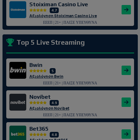
Stoiximan Casino Live
4.7
Αξιολόγηση Stoiximan Casino Live
ΕΕΕΠ | 21+ | ΠΑΙΞΕ ΥΠΕΥΘΥΝΑ
Top 5 Live Streaming
Bwin
5
Αξιολόγηση Bwin
ΕΕΕΠ | 21+ | ΠΑΙΞΕ ΥΠΕΥΘΥΝΑ
Novibet
4.9
Αξιολόγηση Novibet
ΕΕΕΠ | 21+ | ΠΑΙΞΕ ΥΠΕΥΘΥΝΑ
Bet365
4.8