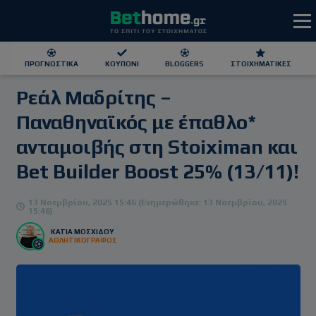
ΠΡΟΓΝΩΣΤΙΚΆ
ΚΟΥΠΌΝΙ
BLOGGERS
ΣΤΟΙΧΗΜΑΤΙΚΕΣ
Ρεάλ Μαδρίτης –
ΕΕΕΠ | 21+ | ΠΑΙΞΕ ΥΠΕΥΘΥΝΑ
Παναθηναϊκός με έπαθλο*
ανταμοιβής στη Stoiximan και
Bet Builder Boost 25% (13/11)!
13 Νοεμβρίου, 2025 15:46 (Ενημερώθηκε: 13 Νοεμβρίου, 2025
15:46)
ΚΆΤΙΑ ΜΟΣΧΊΔΟΥ
ΑΘΛΗΤΙΚΟΓΡΑΦΟΣ