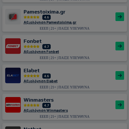
Pamestoixima.gr
4.6
Αξιολόγηση Pamestoixima.gr
ΕΕΕΠ | 21+ | ΠΑΙΞΕ ΥΠΕΥΘΥΝΑ
Fonbet
4.7
Αξιολόγηση Fonbet
ΕΕΕΠ | 21+ | ΠΑΙΞΕ ΥΠΕΥΘΥΝΑ
Εlabet
4.6
Αξιολόγηση Εlabet
ΕΕΕΠ | 21+ | ΠΑΙΞΕ ΥΠΕΥΘΥΝΑ
Winmasters
4.7
Αξιολόγηση Winmasters
ΕΕΕΠ | 21+ | ΠΑΙΞΕ ΥΠΕΥΘΥΝΑ