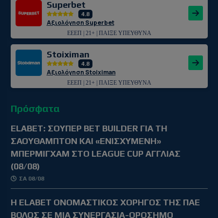
Superbet
4.8
Αξιολόγηση Superbet
ΕΕΕΠ | 21+ | ΠΑΙΞΕ ΥΠΕΥΘΥΝΑ
Stoiximan
4.8
Αξιολόγηση Stoiximan
ΕΕΕΠ | 21+ | ΠΑΙΞΕ ΥΠΕΥΘΥΝΑ
Πρόσφατα
ELABET: ΣΟΥΠΕΡ BET BUILDER ΓΙΑ ΤΗ
ΣΑΟΥΘΑΜΠΤΟΝ ΚΑΙ «ΕΝΙΣΧΥΜΕΝΗ»
ΜΠΕΡΜΙΓΧΑΜ ΣΤΟ LEAGUE CUP ΑΓΓΛΙΑΣ
(08/08)
ΣΑ 08/08
Η ELABET ΟΝΟΜΑΣΤΙΚΟΣ ΧΟΡΗΓΟΣ ΤΗΣ ΠΑΕ
ΒΟΛΟΣ ΣΕ ΜΙΑ ΣΥΝΕΡΓΑΣΙΑ-ΟΡΟΣΗΜΟ