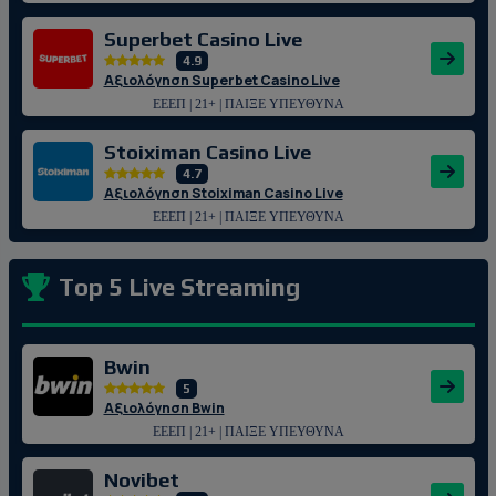
Superbet Casino Live
4.9
Αξιολόγηση Superbet Casino Live
ΕΕΕΠ | 21+ | ΠΑΙΞΕ ΥΠΕΥΘΥΝΑ
Stoiximan Casino Live
4.7
Αξιολόγηση Stoiximan Casino Live
ΕΕΕΠ | 21+ | ΠΑΙΞΕ ΥΠΕΥΘΥΝΑ
Top 5 Live Streaming
Bwin
5
Αξιολόγηση Bwin
ΕΕΕΠ | 21+ | ΠΑΙΞΕ ΥΠΕΥΘΥΝΑ
Novibet