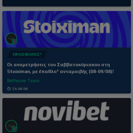
Κόλτσεστερ, τη στιγμή που Γουίμπλεντον και
Νιούπορτ διασταυρώνουν τα ξίφη τους με
στόχο το εισιτήριο για την επόμενη φάση. Την
παράσταση ωστόσο κλέβει το μπρα-ντε-φερ
ανάμεσα σε Σουόνσι και Μπέρμιγχαμ,
ΠΡΟΣΦΟΡΈΣ*
Οι αναμετρήσεις του Σαββατοκύριακου στη
Stoiximan, με έπαθλο* ανταμοιβής (08-09/08)!
Bethome Team
ΣΑ 08/08