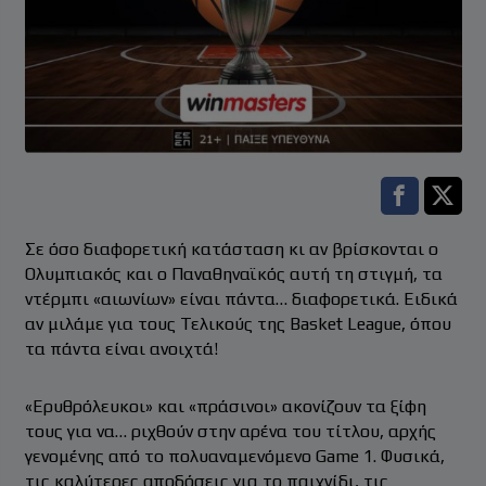
Facebook s
Twitt
Σε όσο διαφορετική κατάσταση κι αν βρίσκονται ο
Ολυμπιακός και ο Παναθηναϊκός αυτή τη στιγμή, τα
ντέρμπι «αιωνίων» είναι πάντα… διαφορετικά. Ειδικά
αν μιλάμε για τους Τελικούς της Basket League, όπου
τα πάντα είναι ανοιχτά!
«Ερυθρόλευκοι» και «πράσινοι» ακονίζουν τα ξίφη
τους για να… ριχθούν στην αρένα του τίτλου, αρχής
γενομένης από το πολυαναμενόμενο Game 1. Φυσικά,
τις καλύτερες αποδόσεις για το παιχνίδι, τις