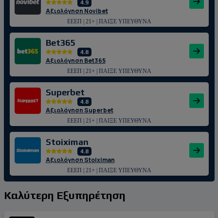
4.9
Αξιολόγηση Novibet
ΕΕΕΠ | 21+ | ΠΑΙΞΕ ΥΠΕΥΘΥΝΑ
Bet365
4.8
Αξιολόγηση Bet365
ΕΕΕΠ | 21+ | ΠΑΙΞΕ ΥΠΕΥΘΥΝΑ
Superbet
4.8
Αξιολόγηση Superbet
ΕΕΕΠ | 21+ | ΠΑΙΞΕ ΥΠΕΥΘΥΝΑ
Stoiximan
4.8
Αξιολόγηση Stoiximan
ΕΕΕΠ | 21+ | ΠΑΙΞΕ ΥΠΕΥΘΥΝΑ
Καλύτερη Εξυπηρέτηση