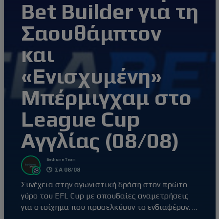
Bet Builder για τη
Σαουθάμπτον
και
«Ενισχυμένη»
Μπέρμιγχαμ στο
League Cup
Αγγλίας (08/08)
Bethome Team
ΣΑ 08/08
Συνέχεια στην αγωνιστική δράση στον πρώτο
γύρο του EFL Cup με σπουδαίες αναμετρήσεις
για στοίχημα που προσελκύουν το ενδιαφέρον. Η
Σαουθάμπτον δοκιμάζεται στην έδρα της