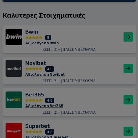
Καλύτερες Στοιχηματικές
Bwin
5
Αξιολόγηση Bwin
ΕΕΕΠ | 21+ | ΠΑΙΞΕ ΥΠΕΥΘΥΝΑ
Novibet
4.9
Αξιολόγηση Novibet
ΕΕΕΠ | 21+ | ΠΑΙΞΕ ΥΠΕΥΘΥΝΑ
Bet365
4.8
Αξιολόγηση Bet365
ΕΕΕΠ | 21+ | ΠΑΙΞΕ ΥΠΕΥΘΥΝΑ
Superbet
4.8
Αξιολόγηση Superbet