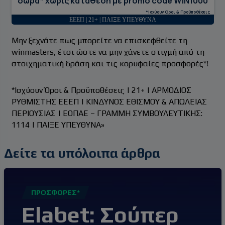
δώρα* χωρίς κατάθεση με promo code WIN1000
*Ισχύουν Όροι & Προϋποθέσεις
ΕΕΕΠ | 21+ | ΠΑΙΞΕ ΥΠΕΥΘΥΝΑ
Μην ξεχνάτε πως μπορείτε να επισκεφθείτε τη
winmasters, έτσι ώστε να μην χάνετε στιγμή από τη
στοιχηματική δράση και τις κορυφαίες προσφορές*!
*Ισχύουν Όροι & Προϋποθέσεις | 21+ | ΑΡΜΟΔΙΟΣ
ΡΥΘΜΙΣΤΗΣ ΕΕΕΠ | ΚΙΝΔΥΝΟΣ ΕΘΙΣΜΟΥ & ΑΠΩΛΕΙΑΣ
ΠΕΡΙΟΥΣΙΑΣ | ΕΟΠΑΕ – ΓΡΑΜΜΗ ΣΥΜΒΟΥΛΕΥΤΙΚΗΣ:
1114 | ΠΑΙΞΕ ΥΠΕΥΘΥΝΑ»
Δείτε τα υπόλοιπα άρθρα
ΠΡΟΣΦΟΡΈΣ*
Elabet: Σούπερ