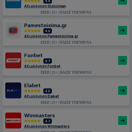
4.8
Αξιολόγηση Stoiximan
ΕΕΕΠ | 21+ | ΠΑΙΞΕ ΥΠΕΥΘΥΝΑ
Pamestoixima.gr
4.6
Αξιολόγηση Pamestoixima.gr
ΕΕΕΠ | 21+ | ΠΑΙΞΕ ΥΠΕΥΘΥΝΑ
Fonbet
4.7
Αξιολόγηση Fonbet
ΕΕΕΠ | 21+ | ΠΑΙΞΕ ΥΠΕΥΘΥΝΑ
Εlabet
4.6
Αξιολόγηση Εlabet
ΕΕΕΠ | 21+ | ΠΑΙΞΕ ΥΠΕΥΘΥΝΑ
Winmasters
4.7
Αξιολόγηση Winmasters