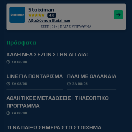
Stoiximan
4.8
Αξιολόγηση Stoiximan
ΕΕΕΠ | 21+ | ΠΑΙΞΕ ΥΠΕΥΘΥΝΑ
Πρόσφατα
ΚΑΛΗ ΝΕΑ ΣΕΖΟΝ ΣΤΗΝ ΑΓΓΛΙΑ!
ΣΑ 08/08
LINE ΓΙΑ ΠΟΝΤΑΡΙΣΜΑ
ΠΑΛΙ ΜΕ ΟΛΛΑΝΔΙΑ
ΣΑ 08/08
ΣΑ 08/08
ΑΘΛΗΤΙΚΕΣ ΜΕΤΑΔΟΣΕΙΣ | ΤΗΛΕΟΠΤΙΚΟ
ΠΡΟΓΡΑΜΜΑ
ΣΑ 08/08
TΙ ΝΑ ΠΑΙΞΩ ΣΗΜΕΡΑ ΣΤΟ ΣΤΟΙΧΗΜΑ