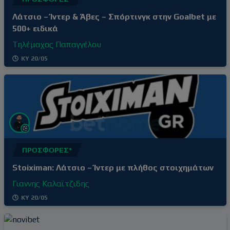
Λάτσιο – Ίντερ & Άβες – Σπόρτινγκ στην Goalbet με
500+ ειδικά
Τηλέμαχος Παπαγγέλου
ΚΥ 20/05
ΠΡΟΣΦΟΡΈΣ*
Stoiximan: Λάτσιο – Ίντερ με πλήθος στοιχημάτων
Γιαννης Καλαϊτζιδης
ΚΥ 20/05