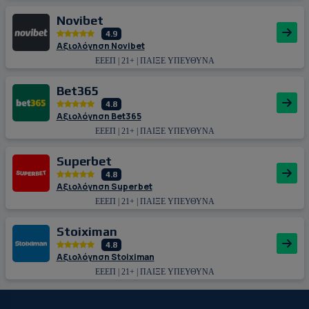
Novibet
4.9
Αξιολόγηση Novibet
ΕΕΕΠ | 21+ | ΠΑΙΞΕ ΥΠΕΥΘΥΝΑ
Bet365
4.8
Αξιολόγηση Bet365
ΕΕΕΠ | 21+ | ΠΑΙΞΕ ΥΠΕΥΘΥΝΑ
Superbet
4.8
Αξιολόγηση Superbet
ΕΕΕΠ | 21+ | ΠΑΙΞΕ ΥΠΕΥΘΥΝΑ
Stoiximan
4.8
Αξιολόγηση Stoiximan
ΕΕΕΠ | 21+ | ΠΑΙΞΕ ΥΠΕΥΘΥΝΑ