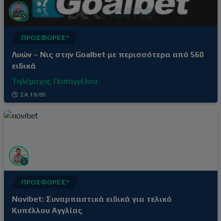
ΠΡΟΣΦΟΡΈΣ*
Λυών – Νις στην Goalbet με περισσότερα από 560
ειδικά
Τηλέμαχος Παπαγγέλου
ΣΑ 19/05
ΠΡΟΣΦΟΡΈΣ*
Novibet: Συναρπαστικά ειδικά για τελικό
Κυπέλλου Αγγλίας