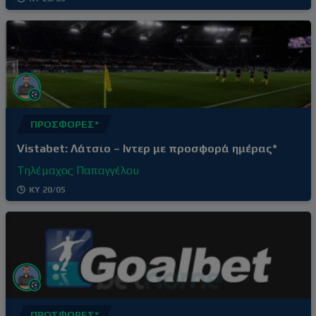
ΠΡΟΣΦΟΡΈΣ*
Vistabet: Λάτσιο – Ιντερ με προσφορά ημέρας*
Τηλέμαχος Παπαγγέλου
ΚΥ 20/05
ΠΡΟΣΦΟΡΈΣ*