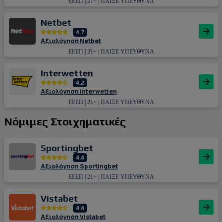
ΕΕΕΠ | 21+ | ΠΑΙΞΕ ΥΠΕΥΘΥΝΑ
Netbet
4.7
Αξιολόγηση Netbet
ΕΕΕΠ | 21+ | ΠΑΙΞΕ ΥΠΕΥΘΥΝΑ
Interwetten
4.2
Αξιολόγηση Interwetten
ΕΕΕΠ | 21+ | ΠΑΙΞΕ ΥΠΕΥΘΥΝΑ
Νόμιμες Στοιχηματικές
Sportingbet
4.4
Αξιολόγηση Sportingbet
ΕΕΕΠ | 21+ | ΠΑΙΞΕ ΥΠΕΥΘΥΝΑ
Vistabet
4.4
Αξιολόγηση Vistabet