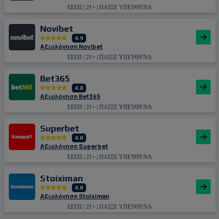
ΕΕΕΠ | 21+ | ΠΑΙΞΕ ΥΠΕΥΘΥΝΑ
Novibet
4.9
Αξιολόγηση Novibet
ΕΕΕΠ | 21+ | ΠΑΙΞΕ ΥΠΕΥΘΥΝΑ
Bet365
4.8
Αξιολόγηση Bet365
ΕΕΕΠ | 21+ | ΠΑΙΞΕ ΥΠΕΥΘΥΝΑ
Superbet
4.8
Αξιολόγηση Superbet
ΕΕΕΠ | 21+ | ΠΑΙΞΕ ΥΠΕΥΘΥΝΑ
Stoiximan
4.8
Αξιολόγηση Stoiximan
ΕΕΕΠ | 21+ | ΠΑΙΞΕ ΥΠΕΥΘΥΝΑ