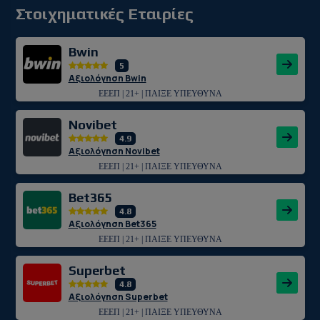
Στοιχηματικές Εταιρίες
Bwin
5
Αξιολόγηση Bwin
ΕΕΕΠ | 21+ | ΠΑΙΞΕ ΥΠΕΥΘΥΝΑ
Novibet
4.9
Αξιολόγηση Novibet
ΕΕΕΠ | 21+ | ΠΑΙΞΕ ΥΠΕΥΘΥΝΑ
Bet365
4.8
Αξιολόγηση Bet365
ΕΕΕΠ | 21+ | ΠΑΙΞΕ ΥΠΕΥΘΥΝΑ
Superbet
4.8
Αξιολόγηση Superbet
ΕΕΕΠ | 21+ | ΠΑΙΞΕ ΥΠΕΥΘΥΝΑ