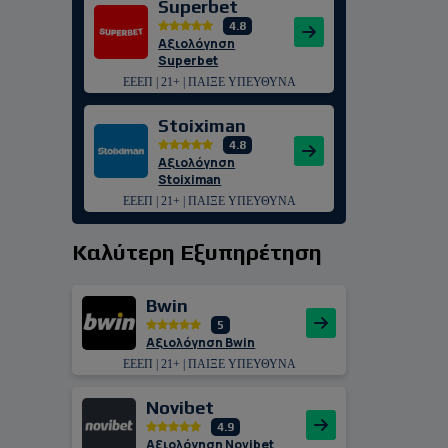
Superbet
4.8
Αξιολόγηση
Superbet
ΕΕΕΠ | 21+ | ΠΑΙΞΕ ΥΠΕΥΘΥΝΑ
Stoiximan
4.8
Αξιολόγηση
Stoiximan
ΕΕΕΠ | 21+ | ΠΑΙΞΕ ΥΠΕΥΘΥΝΑ
Καλύτερη Εξυπηρέτηση
Bwin
5
Αξιολόγηση Bwin
ΕΕΕΠ | 21+ | ΠΑΙΞΕ ΥΠΕΥΘΥΝΑ
Novibet
4.9
Αξιολόγηση Novibet