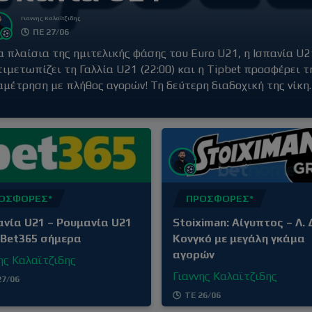
Γιαννης Καλαϊτζιδης
ΠΕ 27/06
α πλαίσια της ημιτελικής φάσης του Euro U21, η Ισπανία U2
τιμετωπίζει τη Γαλλία U21 (22:00) και η Tipbet προσφέρει τ
αμέτρηση με πλήθος αγορών! Τη δεύτερη διαδοχική της νίκη
η διοργάνωση πανηγύρισε η Ισπανία U21, μετά και από εκείν
ί του Βελγίου U21 (2-1). Την τελευταία αγωνιστική των ομίλ
 σύνολο του Λουίς ντε λα Φουέντε αντιμετώπισε την Πολωνί
1, κόντρα στην οποία επικράτησε
ΟΣΦΟΡΈΣ*
ΠΡΟΣΦΟΡΈΣ*
ανία U21 – Ρουμανία U21
Stoiximan: Αίγυπτος – Λ. 
 Bet365 σήμερα
Κονγκό με μεγάλη γκάμα
αγορών
ης Καλαϊτζιδης
Γιαννης Καλαϊτζιδης
27/06
ΤΕ 26/06