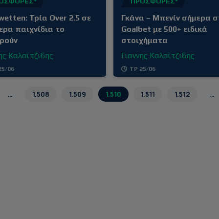
ΟΣΦΟΡΈΣ*
ΠΡΟΣΦΟΡΈΣ*
wetten: Τρία Over 2.5 σε
Γκάνα – Μπενίν σήμερα σ
ερα παιχνίδια το
Goalbet με 500+ ειδικά
ρούν
στοιχήματα
ης Καλαϊτζιδης
Γιαννης Καλαϊτζιδης
25/06
ΤΡ 25/06
…
1.508
1.509
1.510
1.511
1.512
…