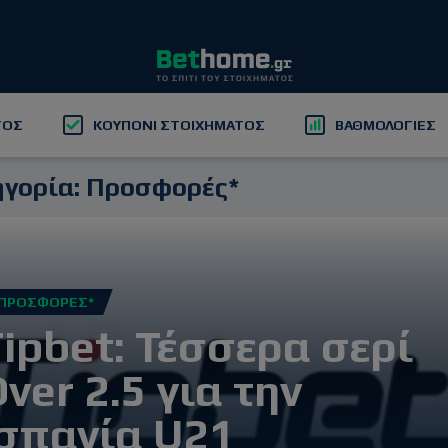
ΤΟΣ
ΚΟΥΠΟΝΙ ΣΤΟΙΧΗΜΑΤΟΣ
ΒΑΘΜΟΛΟΓΙΕΣ
γορία:
Προσφορές*
ΠΡΟΣΦΟΡΈΣ*
ipbet: Τέσσερα σερί
ver 2.5 για την
Ισπανία U21