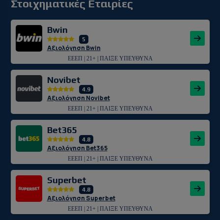
Στοιχηματικές Εταιρίες
Bwin
5
Αξιολόγηση Bwin
ΕΕΕΠ | 21+ | ΠΑΙΞΕ ΥΠΕΥΘΥΝΑ
Novibet
4.9
Αξιολόγηση Novibet
ΕΕΕΠ | 21+ | ΠΑΙΞΕ ΥΠΕΥΘΥΝΑ
Bet365
4.8
Αξιολόγηση Bet365
ΕΕΕΠ | 21+ | ΠΑΙΞΕ ΥΠΕΥΘΥΝΑ
Superbet
4.8
Αξιολόγηση Superbet
ΕΕΕΠ | 21+ | ΠΑΙΞΕ ΥΠΕΥΘΥΝΑ