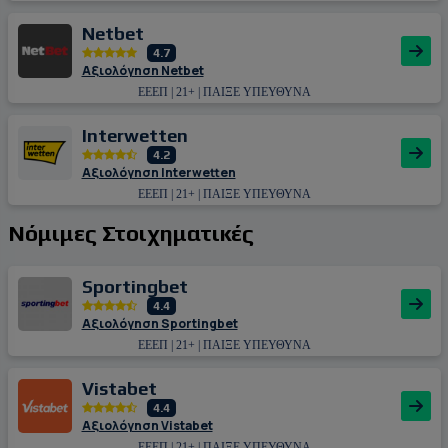
Netbet
4.7
Αξιολόγηση Netbet
ΕΕΕΠ | 21+ | ΠΑΙΞΕ ΥΠΕΥΘΥΝΑ
Interwetten
4.2
Αξιολόγηση Interwetten
ΕΕΕΠ | 21+ | ΠΑΙΞΕ ΥΠΕΥΘΥΝΑ
Νόμιμες Στοιχηματικές
Sportingbet
4.4
Αξιολόγηση Sportingbet
ΕΕΕΠ | 21+ | ΠΑΙΞΕ ΥΠΕΥΘΥΝΑ
Vistabet
4.4
Αξιολόγηση Vistabet
ΕΕΕΠ | 21+ | ΠΑΙΞΕ ΥΠΕΥΘΥΝΑ