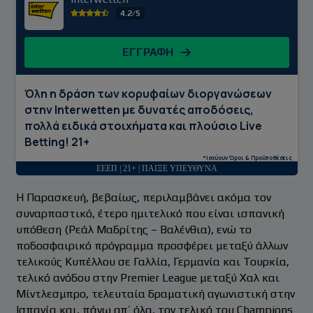
4.2/5
ΕΓΓΡΑΦΗ
Όλη η δράση των κορυφαίων διοργανώσεων
στην Interwetten με δυνατές αποδόσεις,
πολλά ειδικά στοιχήματα και πλούσιο Live
Betting! 21+
*Ισχύουν Όροι & Προϋποθέσεις
ΕΕΕΠ | 21+ | ΠΑΙΞΕ ΥΠΕΥΘΥΝΑ
Η Παρασκευή, βεβαίως, περιλαμβάνει ακόμα τον
συναρπαστικό, έτερο ημιτελικό που είναι ισπανική
υπόθεση (Ρεάλ Μαδρίτης – Βαλένθια), ενώ το
ποδοσφαιρικό πρόγραμμα προσφέρει μεταξύ άλλων
τελικούς Κυπέλλου σε Γαλλία, Γερμανία και Τουρκία,
τελικό ανόδου στην Premier League μεταξύ Χαλ και
Μίντλεσμπρο, τελευταία δραματική αγωνιστική στην
Ισπανία και, πάνω απ’ όλα, τον τελικό του Champions