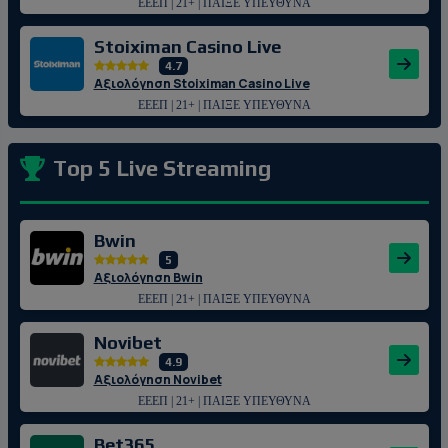
ΕΕΕΠ | 21+ | ΠΑΙΞΕ ΥΠΕΥΘΥΝΑ
Stoiximan Casino Live
4.7
Αξιολόγηση Stoiximan Casino Live
ΕΕΕΠ | 21+ | ΠΑΙΞΕ ΥΠΕΥΘΥΝΑ
Top 5 Live Streaming
Bwin
5
Αξιολόγηση Bwin
ΕΕΕΠ | 21+ | ΠΑΙΞΕ ΥΠΕΥΘΥΝΑ
Novibet
4.9
Αξιολόγηση Novibet
ΕΕΕΠ | 21+ | ΠΑΙΞΕ ΥΠΕΥΘΥΝΑ
Bet365