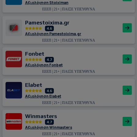
Αξιολόγηση Stoiximan
ΕΕΕΠ | 21+ | ΠΑΙΞΕ ΥΠΕΥΘΥΝΑ
Pamestoixima.gr
4.6
Αξιολόγηση Pamestoixima.gr
ΕΕΕΠ | 21+ | ΠΑΙΞΕ ΥΠΕΥΘΥΝΑ
Fonbet
4.7
Αξιολόγηση Fonbet
ΕΕΕΠ | 21+ | ΠΑΙΞΕ ΥΠΕΥΘΥΝΑ
Εlabet
4.6
Αξιολόγηση Εlabet
ΕΕΕΠ | 21+ | ΠΑΙΞΕ ΥΠΕΥΘΥΝΑ
Winmasters
4.7
Αξιολόγηση Winmasters
ΕΕΕΠ | 21+ | ΠΑΙΞΕ ΥΠΕΥΘΥΝΑ