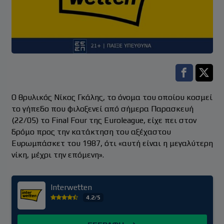
Facebook s
Twitt
Ο θρυλικός Νίκος Γκάλης, το όνομα του οποίου κοσμεί
το γήπεδο που φιλοξενεί από σήμερα Παρασκευή
(22/05) το Final Four της Euroleague, είχε πει στον
δρόμο προς την κατάκτηση του αξέχαστου
Ευρωμπάσκετ του 1987, ότι «αυτή είναι η μεγαλύτερη
νίκη, μέχρι την επόμενη».
Interwetten
4.2/5