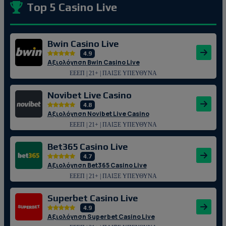
Top 5 Casino Live
Bwin Casino Live
4.9
Αξιολόγηση Bwin Casino Live
ΕΕΕΠ | 21+ | ΠΑΙΞΕ ΥΠΕΥΘΥΝΑ
Novibet Live Casino
4.8
Αξιολόγηση Novibet Live Casino
ΕΕΕΠ | 21+ | ΠΑΙΞΕ ΥΠΕΥΘΥΝΑ
Bet365 Casino Live
4.7
Αξιολόγηση Bet365 Casino Live
ΕΕΕΠ | 21+ | ΠΑΙΞΕ ΥΠΕΥΘΥΝΑ
Superbet Casino Live
4.9
Αξιολόγηση Superbet Casino Live