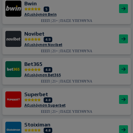
Bwin
5
Αξιολόγηση Bwin
ΕΕΕΠ | 21+ | ΠΑΙΞΕ ΥΠΕΥΘΥΝΑ
Novibet
4.9
Αξιολόγηση Novibet
ΕΕΕΠ | 21+ | ΠΑΙΞΕ ΥΠΕΥΘΥΝΑ
Bet365
4.8
Αξιολόγηση Bet365
ΕΕΕΠ | 21+ | ΠΑΙΞΕ ΥΠΕΥΘΥΝΑ
Superbet
4.8
Αξιολόγηση Superbet
ΕΕΕΠ | 21+ | ΠΑΙΞΕ ΥΠΕΥΘΥΝΑ
Stoiximan
4.8