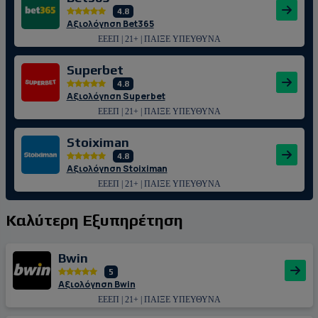
4.8
Αξιολόγηση Bet365
ΕΕΕΠ | 21+ | ΠΑΙΞΕ ΥΠΕΥΘΥΝΑ
Superbet
4.8
Αξιολόγηση Superbet
ΕΕΕΠ | 21+ | ΠΑΙΞΕ ΥΠΕΥΘΥΝΑ
Stoiximan
4.8
Αξιολόγηση Stoiximan
ΕΕΕΠ | 21+ | ΠΑΙΞΕ ΥΠΕΥΘΥΝΑ
Καλύτερη Εξυπηρέτηση
Bwin
5
Αξιολόγηση Bwin
ΕΕΕΠ | 21+ | ΠΑΙΞΕ ΥΠΕΥΘΥΝΑ