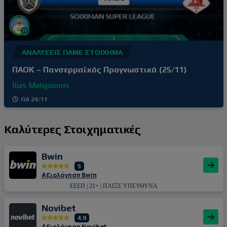
ΑΝΑΛΎΣΕΙΣ ΠΆΜΕ ΣΤΟΊΧΗΜΑ
ΠΑΟΚ – Πανσερραϊκός Προγνωστικά (25/11)
Ilias Maligiannis
ΠΑ 24/11
Καλύτερες Στοιχηματικές
Bwin
5
Αξιολόγηση Bwin
ΕΕΕΠ | 21+ | ΠΑΙΞΕ ΥΠΕΥΘΥΝΑ
Novibet
4.9
Αξιολόγηση Novibet