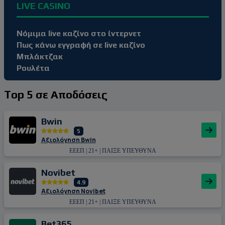
LIVE CASINO
Νόμιμα live καζίνο στο ίντερνετ
Πως κάνω εγγραφή σε live καζίνο
Μπλάκτζακ
Ρουλέτα
Top 5 σε Αποδόσεις
Bwin
5
Αξιολόγηση Bwin
ΕΕΕΠ | 21+ | ΠΑΙΞΕ ΥΠΕΥΘΥΝΑ
Novibet
4.9
Αξιολόγηση Novibet
ΕΕΕΠ | 21+ | ΠΑΙΞΕ ΥΠΕΥΘΥΝΑ
Bet365