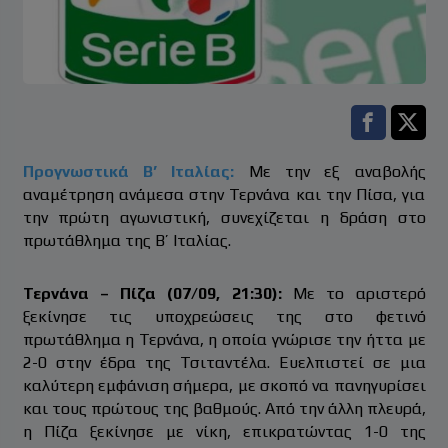
Facebook s
Twitt
Προγνωστικά Β’ Ιταλίας:
Με την εξ αναβολής
αναμέτρηση ανάμεσα στην Τερνάνα και την Πίσα, για
την πρώτη αγωνιστική, συνεχίζεται η δράση στο
πρωτάθλημα της Β’ Ιταλίας.
Τερνάνα – Πίζα (07/09, 21:30):
Με το αριστερό
ξεκίνησε τις υποχρεώσεις της στο φετινό
πρωτάθλημα η Τερνάνα, η οποία γνώρισε την ήττα με
2-0 στην έδρα της Τσιταντέλα. Ευελπιστεί σε μια
καλύτερη εμφάνιση σήμερα, με σκοπό να πανηγυρίσει
και τους πρώτους της βαθμούς. Από την άλλη πλευρά,
η Πίζα ξεκίνησε με νίκη, επικρατώντας 1-0 της