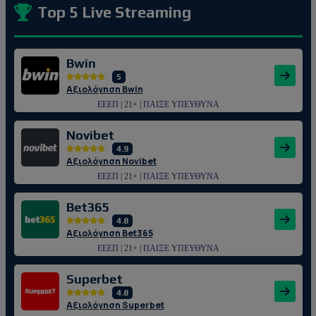
Top 5 Live Streaming
Bwin
5
Αξιολόγηση Bwin
ΕΕΕΠ | 21+ | ΠΑΙΞΕ ΥΠΕΥΘΥΝΑ
Novibet
4.9
Αξιολόγηση Novibet
ΕΕΕΠ | 21+ | ΠΑΙΞΕ ΥΠΕΥΘΥΝΑ
Bet365
4.8
Αξιολόγηση Bet365
ΕΕΕΠ | 21+ | ΠΑΙΞΕ ΥΠΕΥΘΥΝΑ
Superbet
4.8
Αξιολόγηση Superbet