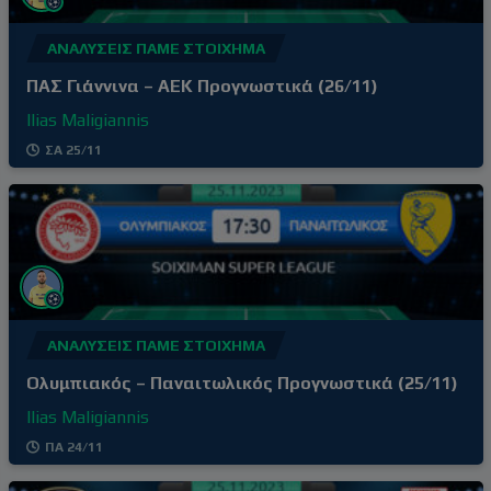
ΑΝΑΛΎΣΕΙΣ ΠΆΜΕ ΣΤΟΊΧΗΜΑ
ΠΑΣ Γιάννινα – ΑΕΚ Προγνωστικά (26/11)
Ilias Maligiannis
ΣΑ 25/11
ΑΝΑΛΎΣΕΙΣ ΠΆΜΕ ΣΤΟΊΧΗΜΑ
Ολυμπιακός – Παναιτωλικός Προγνωστικά (25/11)
Ilias Maligiannis
ΠΑ 24/11