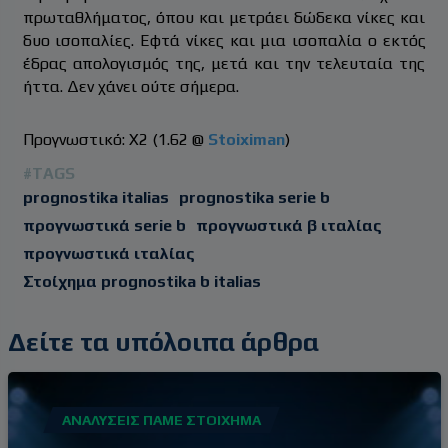
πρωταθλήματος, όπου και μετράει δώδεκα νίκες και
δυο ισοπαλίες. Εφτά νίκες και μια ισοπαλία ο εκτός
έδρας απολογισμός της, μετά και την τελευταία της
ήττα. Δεν χάνει ούτε σήμερα.
Προγνωστικό: Χ2 (1.62 @
Stoiximan
)
#TAGS
prognostika italias
prognostika serie b
προγνωστικά serie b
προγνωστικά β ιταλίας
προγνωστικά ιταλίας
Στοίχημα prognostika b italias
Δείτε τα υπόλοιπα άρθρα
ΑΝΑΛΎΣΕΙΣ ΠΆΜΕ ΣΤΟΊΧΗΜΑ