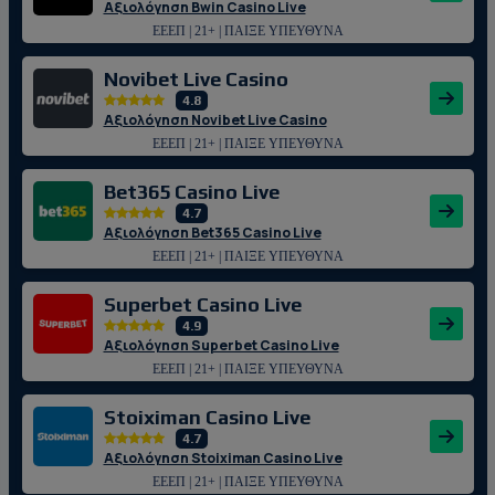
Αξιολόγηση Bwin Casino Live
ΕΕΕΠ | 21+ | ΠΑΙΞΕ ΥΠΕΥΘΥΝΑ
Novibet Live Casino
4.8
Αξιολόγηση Novibet Live Casino
ΕΕΕΠ | 21+ | ΠΑΙΞΕ ΥΠΕΥΘΥΝΑ
Bet365 Casino Live
4.7
Αξιολόγηση Bet365 Casino Live
ΕΕΕΠ | 21+ | ΠΑΙΞΕ ΥΠΕΥΘΥΝΑ
Superbet Casino Live
4.9
Αξιολόγηση Superbet Casino Live
ΕΕΕΠ | 21+ | ΠΑΙΞΕ ΥΠΕΥΘΥΝΑ
Stoiximan Casino Live
4.7
Αξιολόγηση Stoiximan Casino Live
ΕΕΕΠ | 21+ | ΠΑΙΞΕ ΥΠΕΥΘΥΝΑ