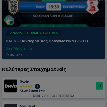
ΑΝΑΛΎΣΕΙΣ ΠΆΜΕ ΣΤΟΊΧΗΜΑ
ΠΑΟΚ – Πανσερραϊκός Προγνωστικά (25/11)
Ilias Maligiannis
ΠΑ 24/11
Καλύτερες Στοιχηματικές
Bwin
5
Αξιολόγηση Bwin
ΕΕΕΠ | 21+ | ΠΑΙΞΕ ΥΠΕΥΘΥΝΑ
Novibet