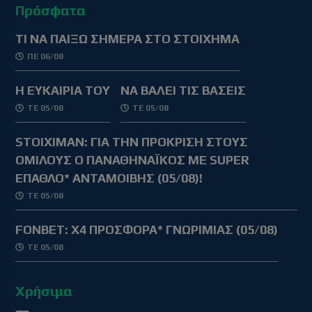
Πρόσφατα
TΙ ΝΑ ΠΑΙΞΩ ΣΗΜΕΡΑ ΣΤΟ ΣΤΟΙΧΗΜΑ
ΠΕ 06/08
Η ΕΥΚΑΙΡΙΑ ΤΟΥ
ΝΑ ΒΑΛΕΙ ΤΙΣ ΒΑΣΕΙΣ
ΤΕ 05/08
ΤΕ 05/08
STOIXIMAN: ΓΙΑ ΤΗΝ ΠΡΟΚΡΙΣΗ ΣΤΟΥΣ
ΟΜΙΛΟΥΣ Ο ΠΑΝΑΘΗΝΑΪΚΟΣ ΜΕ SUPER
ΕΠΑΘΛΟ* ΑΝΤΑΜΟΙΒΗΣ (05/08)!
ΤΕ 05/08
FONBET: X4 ΠΡΟΣΦΟΡΑ* ΓΝΩΡΙΜΙΑΣ (05/08)
ΤΕ 05/08
Χρήσιμα