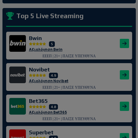
Top 5 Live Streaming
Bwin
5
Αξιολόγηση Bwin
ΕΕΕΠ | 21+ | ΠΑΙΞΕ ΥΠΕΥΘΥΝΑ
Novibet
4.9
Αξιολόγηση Novibet
ΕΕΕΠ | 21+ | ΠΑΙΞΕ ΥΠΕΥΘΥΝΑ
Bet365
4.8
Αξιολόγηση Bet365
ΕΕΕΠ | 21+ | ΠΑΙΞΕ ΥΠΕΥΘΥΝΑ
Superbet