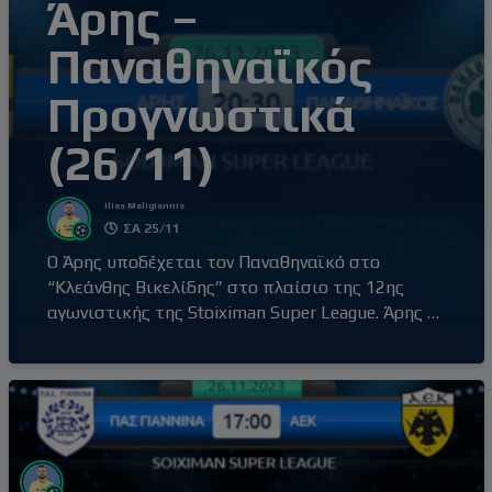
Άρης –
Παναθηναϊκός
Προγνωστικά
(26/11)
Ilias Maligiannis
ΣΑ 25/11
Ο Άρης υποδέχεται τον Παναθηναϊκό στο
“Κλεάνθης Βικελίδης” στο πλαίσιο της 12ης
αγωνιστικής της Stoiximan Super League. Άρης –
Παναθηναϊκός (20:30) Ο Άρης έβγαλε αντίδραση
με τη νίκη επί του Βόλου εκτός έδρας, με σκορ
0-2, αφήνοντας πίσω του την απρόσμενη ήττα
στο γήπεδό του από τον Ατρόμητο (1-3) δύο
αγωνιστικές πριν. Τρίτη νίκη στα