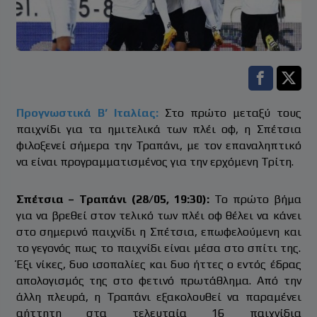
Facebook s
Twitt
Προγνωστικά Β’ Ιταλίας:
Στο πρώτο μεταξύ τους
παιχνίδι για τα ημιτελικά των πλέι οφ, η Σπέτσια
φιλοξενεί σήμερα την Τραπάνι, με τον επαναληπτικό
να είναι προγραμματισμένος για την ερχόμενη Τρίτη.
Σπέτσια – Τραπάνι (28/05, 19:30):
Το πρώτο βήμα
για να βρεθεί στον τελικό των πλέι οφ θέλει να κάνει
στο σημερινό παιχνίδι η Σπέτσια, επωφελούμενη και
το γεγονός πως το παιχνίδι είναι μέσα στο σπίτι της.
Έξι νίκες, δυο ισοπαλίες και δυο ήττες ο εντός έδρας
απολογισμός της στο φετινό πρωτάθλημα. Από την
άλλη πλευρά, η Τραπάνι εξακολουθεί να παραμένει
αήττητη στα τελευταία 16 παιχνίδια