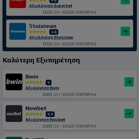
4.8
Αξιολόγηση Superbet
ΕΕΕΠ | 21+ | ΠΑΙΞΕ ΥΠΕΥΘΥΝΑ
Stoiximan
4.8
Αξιολόγηση Stoiximan
ΕΕΕΠ | 21+ | ΠΑΙΞΕ ΥΠΕΥΘΥΝΑ
Καλύτερη Εξυπηρέτηση
Bwin
5
Αξιολόγηση Bwin
ΕΕΕΠ | 21+ | ΠΑΙΞΕ ΥΠΕΥΘΥΝΑ
Novibet
4.9
Αξιολόγηση Novibet
ΕΕΕΠ | 21+ | ΠΑΙΞΕ ΥΠΕΥΘΥΝΑ