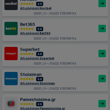
4.9
Αξιολόγηση Novibet
ΕΕΕΠ | 21+ | ΠΑΙΞΕ ΥΠΕΥΘΥΝΑ
Bet365
4.8
Αξιολόγηση Bet365
ΕΕΕΠ | 21+ | ΠΑΙΞΕ ΥΠΕΥΘΥΝΑ
Superbet
4.8
Αξιολόγηση Superbet
ΕΕΕΠ | 21+ | ΠΑΙΞΕ ΥΠΕΥΘΥΝΑ
Stoiximan
4.8
Αξιολόγηση Stoiximan
ΕΕΕΠ | 21+ | ΠΑΙΞΕ ΥΠΕΥΘΥΝΑ
Pamestoixima.gr
4.6
Αξιολόγηση Pamestoixima.gr