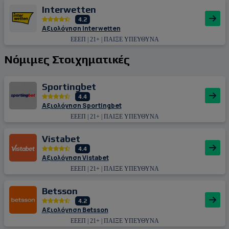
Interwetten
4.2
Αξιολόγηση Interwetten
ΕΕΕΠ | 21+ | ΠΑΙΞΕ ΥΠΕΥΘΥΝΑ
Νόμιμες Στοιχηματικές
Sportingbet
4.4
Αξιολόγηση Sportingbet
ΕΕΕΠ | 21+ | ΠΑΙΞΕ ΥΠΕΥΘΥΝΑ
Vistabet
4.4
Αξιολόγηση Vistabet
ΕΕΕΠ | 21+ | ΠΑΙΞΕ ΥΠΕΥΘΥΝΑ
Betsson
4.2
Αξιολόγηση Betsson
ΕΕΕΠ | 21+ | ΠΑΙΞΕ ΥΠΕΥΘΥΝΑ