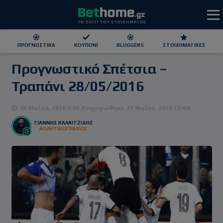
ΠΡΟΓΝΩΣΤΙΚΆ
ΚΟΥΠΌΝΙ
BLOGGERS
ΣΤΟΙΧΗΜΑΤΙΚΕΣ
Προγνωστικό Σπέτσια –
ΕΕΕΠ | 21+ | ΠΑΙΞΕ ΥΠΕΥΘΥΝΑ
Τραπάνι 28/05/2016
28 Μαΐου, 2016 9:00 (Ενημερώθηκε: 27 Μαΐου, 2016 13:46)
ΓΙΑΝΝΗΣ ΚΑΛΑΪΤΖΙΔΗΣ
ΑΘΛΗΤΙΚΟΓΡΑΦΟΣ