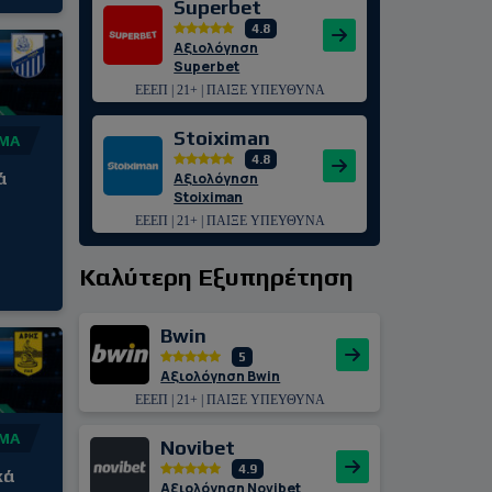
Superbet
4.8
Αξιολόγηση
Superbet
ΕΕΕΠ | 21+ | ΠΑΙΞΕ ΥΠΕΥΘΥΝΑ
Stoiximan
ΗΜΑ
4.8
ά
Αξιολόγηση
Stoiximan
ΕΕΕΠ | 21+ | ΠΑΙΞΕ ΥΠΕΥΘΥΝΑ
Καλύτερη Εξυπηρέτηση
Bwin
5
Αξιολόγηση Bwin
ΕΕΕΠ | 21+ | ΠΑΙΞΕ ΥΠΕΥΘΥΝΑ
ΗΜΑ
Novibet
4.9
κά
Αξιολόγηση Novibet