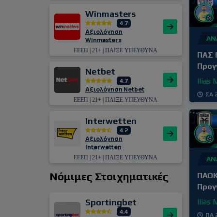
Winmasters
4.7
Αξιολόγηση
ΑΝ
Winmasters
ΕΕΕΠ | 21+ | ΠΑΙΞΕ ΥΠΕΥΘΥΝΑ
ΠΑΣ 
Προγ
Netbet
Ilias 
4.7
Αξιολόγηση Netbet
ΣΑ 
ΕΕΕΠ | 21+ | ΠΑΙΞΕ ΥΠΕΥΘΥΝΑ
Interwetten
4.2
Αξιολόγηση
Interwetten
ΕΕΕΠ | 21+ | ΠΑΙΞΕ ΥΠΕΥΘΥΝΑ
ΑΝ
Νόμιμες Στοιχηματικές
ΠΑΟΚ
Προγ
Ilias 
Sportingbet
4.4
ΠΑ 