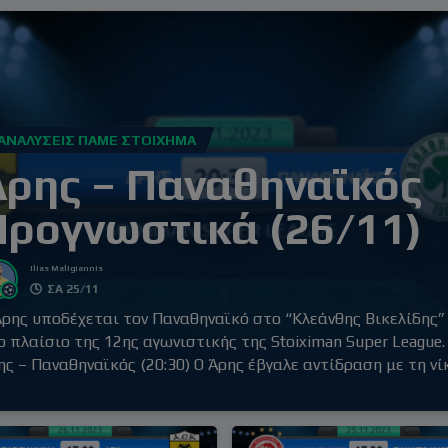
ΑΝΑΛΎΣΕΙΣ ΠΆΜΕ ΣΤΟΊΧΗΜΑ
Άρης – Παναθηναϊκός
Προγνωστικά (26/11)
Ilias Maligiannis
ΣΑ 25/11
Άρης υποδέχεται τον Παναθηναϊκό στο “Κλεάνθης Βικελίδης”
ο πλαίσιο της 12ης αγωνιστικής της Stoiximan Super League.
ης – Παναθηναϊκός (20:30) Ο Άρης έβγαλε αντίδραση με τη νί
ί του Βόλου εκτός έδρας, με σκορ 0-2, αφήνοντας πίσω του 
ρόσμενη ήττα στο γήπεδό του από τον Ατρόμητο (1-3) δύο
ωνιστικές πριν. Τρίτη νίκη στα