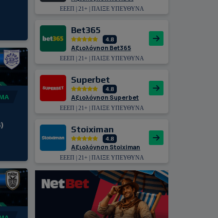
ΕΕΕΠ | 21+ | ΠΑΙΞΕ ΥΠΕΥΘΥΝΑ
Bet365
4.8
Αξιολόγηση Bet365
ΕΕΕΠ | 21+ | ΠΑΙΞΕ ΥΠΕΥΘΥΝΑ
Superbet
4.8
ΗΜΑ
Αξιολόγηση Superbet
ΕΕΕΠ | 21+ | ΠΑΙΞΕ ΥΠΕΥΘΥΝΑ
)
Stoiximan
4.8
Αξιολόγηση Stoiximan
ΕΕΕΠ | 21+ | ΠΑΙΞΕ ΥΠΕΥΘΥΝΑ
ΗΜΑ