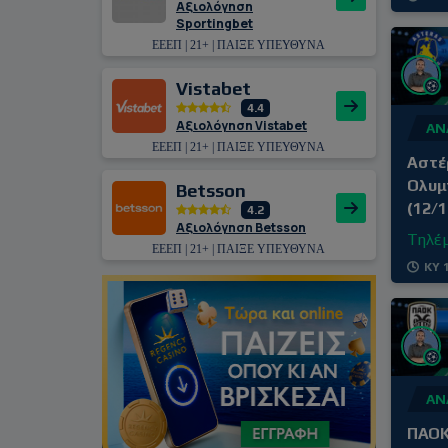
Αξιολόγηση
Sportingbet
ΕΕΕΠ | 21+ | ΠΑΙΞΕ ΥΠΕΥΘΥΝΑ
Vistabet
4.4
Αξιολόγηση Vistabet
ΑΝ
ΕΕΕΠ | 21+ | ΠΑΙΞΕ ΥΠΕΥΘΥΝΑ
Αστέ
Ολυμ
Betsson
(12/1
4.2
Αξιολόγηση Betsson
Τηλέ
ΕΕΕΠ | 21+ | ΠΑΙΞΕ ΥΠΕΥΘΥΝΑ
ΚΥ 
ΑΝ
ΠΑΟΚ