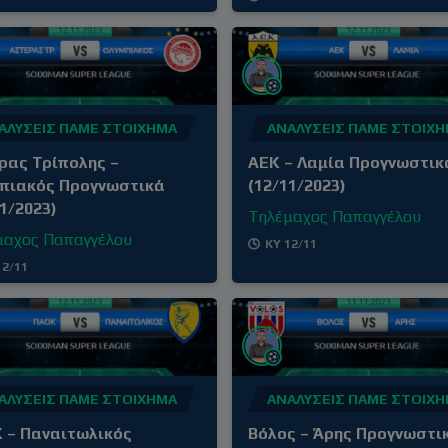
ΑΛΎΣΕΙΣ ΠΆΜΕ ΣΤΟΊΧΗΜΑ
ΑΝΑΛΎΣΕΙΣ ΠΆΜΕ ΣΤΟΊΧ
ρας Τρίπολης –
ΑΕΚ – Λαμία Προγνωστικ
πιακός Προγνωστικά
(12/11/2023)
1/2023)
Τηλέμαχος Παπαγγέλου
μαχος Παπαγγέλου
ΚΥ 12/11
12/11
ΑΛΎΣΕΙΣ ΠΆΜΕ ΣΤΟΊΧΗΜΑ
ΑΝΑΛΎΣΕΙΣ ΠΆΜΕ ΣΤΟΊΧ
 – Παναιτωλικός
Βόλος – Άρης Προγνωστι