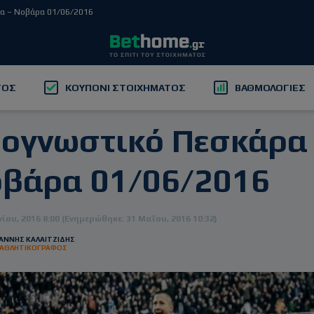
α – Νοβάρα 01/06/2016
ΤΟΣ
ΚΟΥΠΟΝΙ ΣΤΟΙΧΗΜΑΤΟΣ
ΒΑΘΜΟΛΟΓΙΕΣ
ογνωστικό Πεσκάρα
βάρα 01/06/2016
νίου, 2016 8:00 (Ενημερώθηκε: 31 Μαΐου, 2016 10:32)
ΙΑΝΝΗΣ ΚΑΛΑΪΤΖΙΔΗΣ
ΑΘΛΗΤΙΚΟΓΡΑΦΟΣ