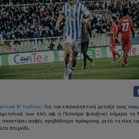
στικά Β’ Ιταλίας:
Για την επαναληπτική μεταξύ τους ανα
 ημιτελικά των πλέι οφ, η Πεσκάρα φιλοξενεί σήμερα τη 
ς αποκτήσει σαφές προβάδισμα πρόκρισης μετά τη νίκη της
το παιχνίδι.