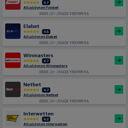
4.7
Αξιολόγηση Fonbet
ΕΕΕΠ | 21+ | ΠΑΙΞΕ ΥΠΕΥΘΥΝΑ
Εlabet
4.6
Αξιολόγηση Εlabet
ΕΕΕΠ | 21+ | ΠΑΙΞΕ ΥΠΕΥΘΥΝΑ
Winmasters
4.7
Αξιολόγηση Winmasters
ΕΕΕΠ | 21+ | ΠΑΙΞΕ ΥΠΕΥΘΥΝΑ
Netbet
4.7
Αξιολόγηση Netbet
ΕΕΕΠ | 21+ | ΠΑΙΞΕ ΥΠΕΥΘΥΝΑ
Interwetten
4.2
Αξιολόγηση Interwetten