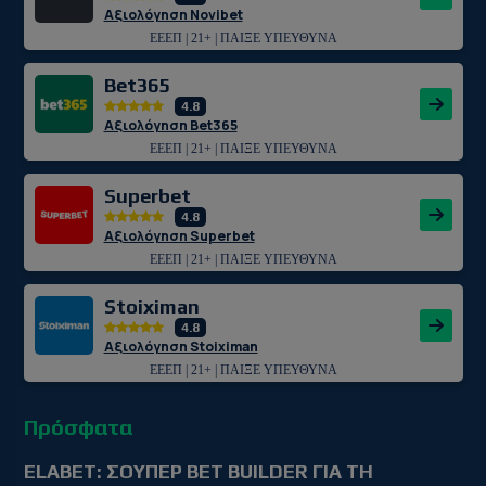
Αξιολόγηση Novibet
ΕΕΕΠ | 21+ | ΠΑΙΞΕ ΥΠΕΥΘΥΝΑ
Bet365
4.8
Αξιολόγηση Bet365
ΕΕΕΠ | 21+ | ΠΑΙΞΕ ΥΠΕΥΘΥΝΑ
Superbet
4.8
Αξιολόγηση Superbet
ΕΕΕΠ | 21+ | ΠΑΙΞΕ ΥΠΕΥΘΥΝΑ
Stoiximan
4.8
Αξιολόγηση Stoiximan
ΕΕΕΠ | 21+ | ΠΑΙΞΕ ΥΠΕΥΘΥΝΑ
Πρόσφατα
ELABET: ΣΟΥΠΕΡ BET BUILDER ΓΙΑ ΤΗ