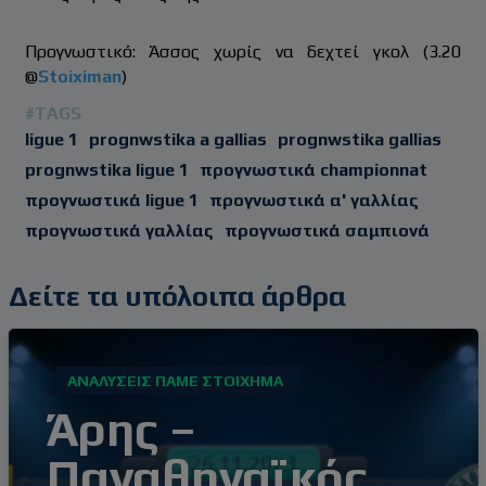
Προγνωστικό: Άσσος χωρίς να δεχτεί γκολ (3.20
@
Stoiximan
)
#TAGS
ligue 1
prognwstika a gallias
prognwstika gallias
prognwstika ligue 1
προγνωστικά championnat
προγνωστικά ligue 1
προγνωστικά α' γαλλίας
προγνωστικά γαλλίας
προγνωστικά σαμπιονά
Δείτε τα υπόλοιπα άρθρα
ΑΝΑΛΎΣΕΙΣ ΠΆΜΕ ΣΤΟΊΧΗΜΑ
Άρης –
Παναθηναϊκός