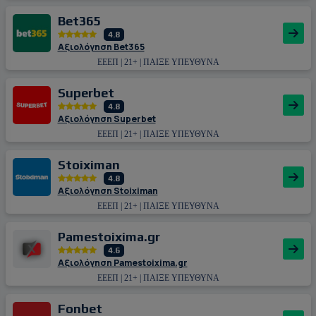
Bet365
4.8
Αξιολόγηση Bet365
ΕΕΕΠ | 21+ | ΠΑΙΞΕ ΥΠΕΥΘΥΝΑ
Superbet
4.8
Αξιολόγηση Superbet
ΕΕΕΠ | 21+ | ΠΑΙΞΕ ΥΠΕΥΘΥΝΑ
Stoiximan
4.8
Αξιολόγηση Stoiximan
ΕΕΕΠ | 21+ | ΠΑΙΞΕ ΥΠΕΥΘΥΝΑ
Pamestoixima.gr
4.6
Αξιολόγηση Pamestoixima.gr
ΕΕΕΠ | 21+ | ΠΑΙΞΕ ΥΠΕΥΘΥΝΑ
Fonbet