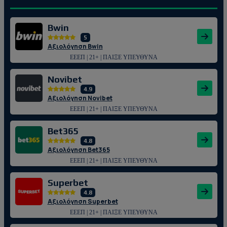
Bwin
5
Αξιολόγηση Bwin
ΕΕΕΠ | 21+ | ΠΑΙΞΕ ΥΠΕΥΘΥΝΑ
Novibet
4.9
Αξιολόγηση Novibet
ΕΕΕΠ | 21+ | ΠΑΙΞΕ ΥΠΕΥΘΥΝΑ
Bet365
4.8
Αξιολόγηση Bet365
ΕΕΕΠ | 21+ | ΠΑΙΞΕ ΥΠΕΥΘΥΝΑ
Superbet
4.8
Αξιολόγηση Superbet
ΕΕΕΠ | 21+ | ΠΑΙΞΕ ΥΠΕΥΘΥΝΑ