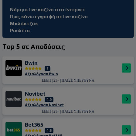
Νόμιμα live καζίνο στο ίντερνετ
Πως κάνω εγγραφή σε live καζίνο
Μπλάκτζακ
Ρουλέτα
Top 5 σε Αποδόσεις
Bwin
5
Αξιολόγηση Bwin
ΕΕΕΠ | 21+ | ΠΑΙΞΕ ΥΠΕΥΘΥΝΑ
Novibet
4.9
Αξιολόγηση Novibet
ΕΕΕΠ | 21+ | ΠΑΙΞΕ ΥΠΕΥΘΥΝΑ
Bet365
4.8
Αξιολόγηση Bet365