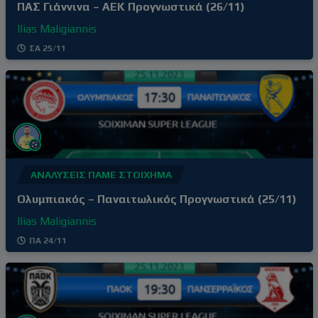
ΠΑΣ Γιάννινα – ΑΕΚ Προγνωστικά (26/11)
Ilias Maligiannis
ΣΑ 25/11
ΑΝΑΛΎΣΕΙΣ ΠΆΜΕ ΣΤΟΊΧΗΜΑ
Ολυμπιακός – Παναιτωλικός Προγνωστικά (25/11)
Ilias Maligiannis
ΠΑ 24/11