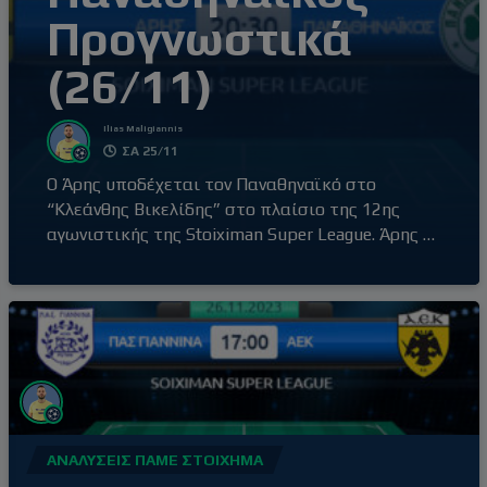
Προγνωστικά
(26/11)
Ilias Maligiannis
ΣΑ 25/11
Ο Άρης υποδέχεται τον Παναθηναϊκό στο
“Κλεάνθης Βικελίδης” στο πλαίσιο της 12ης
αγωνιστικής της Stoiximan Super League. Άρης –
Παναθηναϊκός (20:30) Ο Άρης έβγαλε αντίδραση
με τη νίκη επί του Βόλου εκτός έδρας, με σκορ
0-2, αφήνοντας πίσω του την απρόσμενη ήττα
στο γήπεδό του από τον Ατρόμητο (1-3) δύο
αγωνιστικές πριν. Τρίτη νίκη στα
ΑΝΑΛΎΣΕΙΣ ΠΆΜΕ ΣΤΟΊΧΗΜΑ