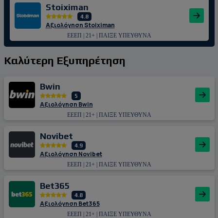
Stoiximan
4.8
Αξιολόγηση Stoiximan
ΕΕΕΠ | 21+ | ΠΑΙΞΕ ΥΠΕΥΘΥΝΑ
Καλύτερη Εξυπηρέτηση
Bwin
5
Αξιολόγηση Bwin
ΕΕΕΠ | 21+ | ΠΑΙΞΕ ΥΠΕΥΘΥΝΑ
Novibet
4.9
Αξιολόγηση Novibet
ΕΕΕΠ | 21+ | ΠΑΙΞΕ ΥΠΕΥΘΥΝΑ
Bet365
4.8
Αξιολόγηση Bet365
ΕΕΕΠ | 21+ | ΠΑΙΞΕ ΥΠΕΥΘΥΝΑ