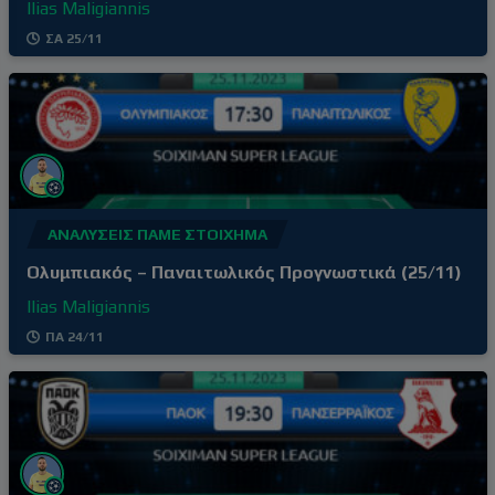
Ilias Maligiannis
ΣΑ 25/11
ΑΝΑΛΎΣΕΙΣ ΠΆΜΕ ΣΤΟΊΧΗΜΑ
Ολυμπιακός – Παναιτωλικός Προγνωστικά (25/11)
Ilias Maligiannis
ΠΑ 24/11