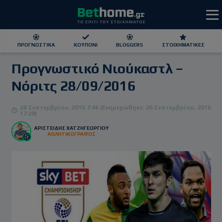
ΠΡΟΓΝΩΣΤΙΚΆ
ΚΟΥΠΌΝΙ
BLOGGERS
ΣΤΟΙΧΗΜΑΤΙΚΕΣ
Προγνωστικό Νιούκαστλ –
ΕΕΕΠ | 21+ | ΠΑΙΞΕ ΥΠΕΥΘΥΝΑ
Νόριτς 28/09/2016
28 Σεπτεμβρίου, 2016 7:46 (Ενημερώθηκε: 26 Σεπτεμβρίου, 2016
17:28)
ΑΡΙΣΤΕΊΔΗΣ ΧΑΤΖΗΓΕΩΡΓΊΟΥ
ΑΘΛΗΤΙΚΟΓΡΑΦΟΣ