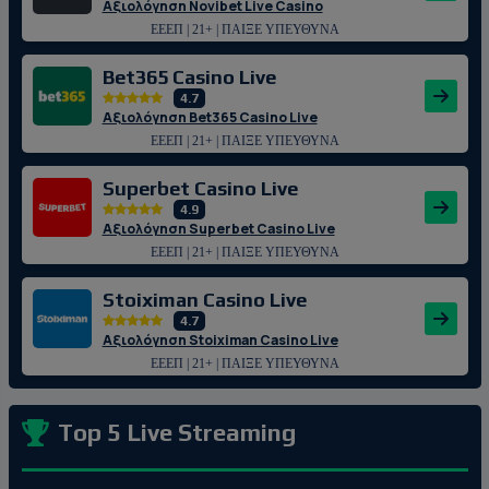
Αξιολόγηση Novibet Live Casino
ΕΕΕΠ | 21+ | ΠΑΙΞΕ ΥΠΕΥΘΥΝΑ
Bet365 Casino Live
4.7
Αξιολόγηση Bet365 Casino Live
ΕΕΕΠ | 21+ | ΠΑΙΞΕ ΥΠΕΥΘΥΝΑ
Superbet Casino Live
4.9
Αξιολόγηση Superbet Casino Live
ΕΕΕΠ | 21+ | ΠΑΙΞΕ ΥΠΕΥΘΥΝΑ
Stoiximan Casino Live
4.7
Αξιολόγηση Stoiximan Casino Live
ΕΕΕΠ | 21+ | ΠΑΙΞΕ ΥΠΕΥΘΥΝΑ
Top 5 Live Streaming