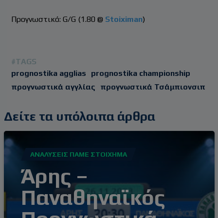
Προγνωστικό: G/G (1.80 @
Stoiximan
)
#TAGS
prognostika agglias
prognostika championship
προγνωστικά αγγλίας
προγνωστικά Τσάμπιονσιπ
Δείτε τα υπόλοιπα άρθρα
ΑΝΑΛΎΣΕΙΣ ΠΆΜΕ ΣΤΟΊΧΗΜΑ
Άρης –
Παναθηναϊκός