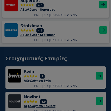
Superbet
4.8
Αξιολόγηση Superbet
ΕΕΕΠ | 21+ | ΠΑΙΞΕ ΥΠΕΥΘΥΝΑ
Stoiximan
4.8
Αξιολόγηση Stoiximan
ΕΕΕΠ | 21+ | ΠΑΙΞΕ ΥΠΕΥΘΥΝΑ
Στοιχηματικές Εταιρίες
Bwin
5
Αξιολόγηση Bwin
ΕΕΕΠ | 21+ | ΠΑΙΞΕ ΥΠΕΥΘΥΝΑ
Novibet
4.9
Αξιολόγηση Novibet