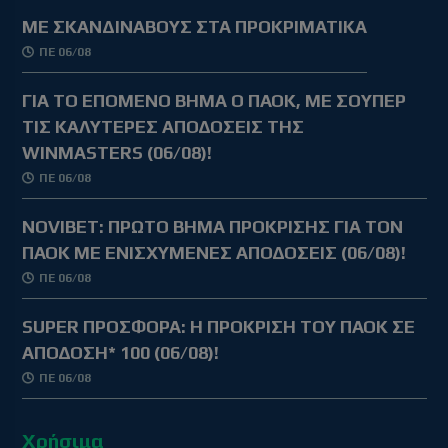
ΜΕ ΣΚΑΝΔΙΝΑΒΟΥΣ ΣΤΑ ΠΡΟΚΡΙΜΑΤΙΚΑ
ΠΕ 06/08
ΓΙΑ ΤΟ ΕΠΟΜΕΝΟ ΒΗΜΑ Ο ΠΑΟΚ, ΜΕ ΣΟΥΠΕΡ
ΤΙΣ ΚΑΛΥΤΕΡΕΣ ΑΠΟΔΟΣΕΙΣ ΤΗΣ
WINMASTERS (06/08)!
ΠΕ 06/08
NOVIBET: ΠΡΩΤΟ ΒΗΜΑ ΠΡΟΚΡΙΣΗΣ ΓΙΑ ΤΟΝ
ΠΑΟΚ ΜΕ ΕΝΙΣΧΥΜΕΝΕΣ ΑΠΟΔΟΣΕΙΣ (06/08)!
ΠΕ 06/08
SUPER ΠΡΟΣΦΟΡΑ: Η ΠΡΟΚΡΙΣΗ ΤΟΥ ΠΑΟΚ ΣΕ
ΑΠΟΔΟΣΗ* 100 (06/08)!
ΠΕ 06/08
Χρήσιμα