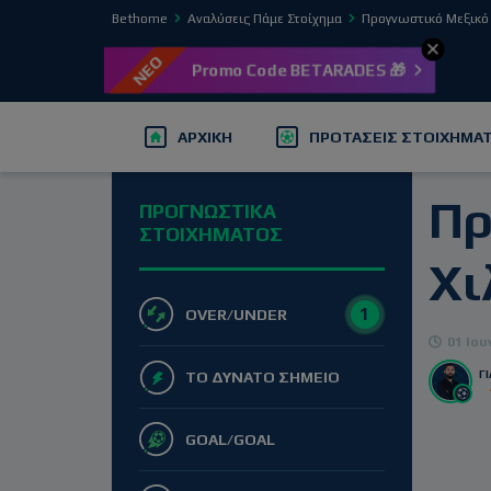
Bethome
Αναλύσεις Πάμε Στοίχημα
Προγνωστικό Μεξικό 
ΝΕΟ
Promo Code BETARADES 🎁
ΕΕΕΠ | 21+ | ΠΑΙΞΕ ΥΠΕΥΘΥΝΑ
ΑΡΧΙΚΗ
ΠΡΟΤΑΣΕΙΣ ΣΤΟΙΧΗΜΑ
Πρ
ΠΡΟΓΝΩΣΤΙΚΑ
ΣΤΟΙΧΗΜΑΤΟΣ
Χι
1
OVER/UNDER
01 Ιου
ΤΟ ΔΥΝΑΤΟ ΣΗΜΕΙΟ
Γ
GOAL/GOAL