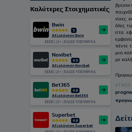
βρίσκε
Καλύτερες Στοιχηματικές
παιχνίδ
νίκες 
Bwin
όλες τ
5
στα εφ
Αξιολόγηση Bwin
εμφανίσ
ΕΕΕΠ | 21+ | ΠΑΙΞΕ ΥΠΕΥΘΥΝΑ
πέντε τ
μια καλ
Novibet
με καλή
4.9
Αξιολόγηση Novibet
ΕΕΕΠ | 21+ | ΠΑΙΞΕ ΥΠΕΥΘΥΝΑ
Προγνωσ
Bet365
#TAGS
4.8
prognw
Αξιολόγηση Bet365
προγνω
ΕΕΕΠ | 21+ | ΠΑΙΞΕ ΥΠΕΥΘΥΝΑ
Superbet
Δείτ
4.8
Αξιολόγηση Superbet