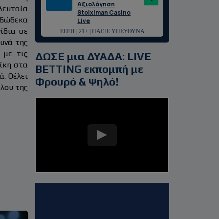
Αξιολόγηση
λευταία
Stoiximan Casino
ό δώδεκα
Live
ίδια σε
ΕΕΕΠ | 21+ | ΠΑΙΞΕ ΥΠΕΥΘΥΝΑ
υνά της
 με τις
ΔΩΣΕ μια ΔΥΑΔΑ: LIVE
νίκη στα
BETTING εκπομπή με
ά. Θέλει
Φρουρό & Ψηλό!
τλου της