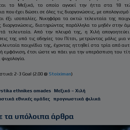
ται το Μεξικό, το οποίο αγνοεί την ήττα στα 18 τε
ια που έχει δώσει σε όλες τις διοργανώσεις, με απολογισμ
και έξι ισοπαλίες. Νικηφόρα τα οκτώ τελευταία της παιχν
ις διοργανώσεις, διατηρώντας παράλληλα το μηδέν στην άμ
τά τελευταία. Από την πλευρά της, η Χιλή απογοητεύει
εις της υπό τις οδηγίες του Πίτσι, μετρώντας μόλις μια 
ελευταία παιχνίδια της, έχοντας ηττηθεί στα τρία από αυτ
ή εμφάνιση, έτσι ώστε να πάει για την υπεράσπιση του τί
 ψυχολογία.
τικό: 2-3 Goal (2.00 @
Stoiximan
)
stika ethnikes omades
Μεξικό – Χιλή
στικά εθνικές ομάδες
προγνωστικά φιλικά
ε τα υπόλοιπα άρθρα