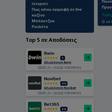
Πανσ
ίντερνετ
Προγ
Πως κάνω εγγραφή σε live
Τηλέ
καζίνο
Μπλάκτζακ
ΔΕ 
Ρουλέτα
Top 5 σε Αποδόσεις
Bwin
5
Αξιολόγηση Bwin
ΕΕΕΠ | 21+ | ΠΑΙΞΕ ΥΠΕΥΘΥΝΑ
Novibet
4.9
Αξιολόγηση Novibet
ΕΕΕΠ | 21+ | ΠΑΙΞΕ ΥΠΕΥΘΥΝΑ
Bet365
4.8