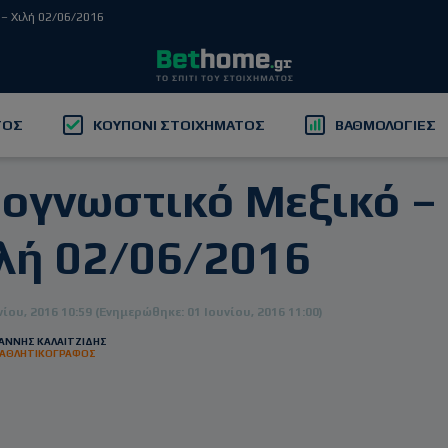
– Χιλή 02/06/2016
ΤΟΣ
ΚΟΥΠΟΝΙ ΣΤΟΙΧΗΜΑΤΟΣ
ΒΑΘΜΟΛΟΓΙΕΣ
ογνωστικό Μεξικό –
λή 02/06/2016
νίου, 2016 10:59 (Ενημερώθηκε: 01 Ιουνίου, 2016 11:00)
ΙΑΝΝΗΣ ΚΑΛΑΪΤΖΙΔΗΣ
ΑΘΛΗΤΙΚΟΓΡΑΦΟΣ