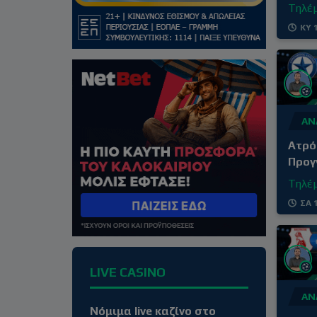
Τηλέ
ΚΥ 
ΑΝ
Ατρό
Προγ
Τηλέ
ΣΑ 
LIVE CASINO
ΑΝ
Νόμιμα live καζίνο στο