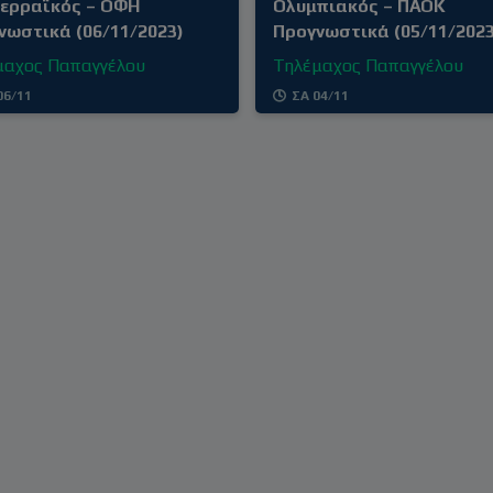
ερραϊκός – ΟΦΗ
Ολυμπιακός – ΠΑΟΚ
νωστικά (06/11/2023)
Προγνωστικά (05/11/2023
μαχος Παπαγγέλου
Τηλέμαχος Παπαγγέλου
06/11
ΣΑ 04/11