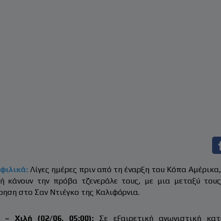
φιλικά:
Λίγες ημέρες πριν από τη έναρξη του Κόπα Αμέρικα
λή κάνουν την πρόβα τζενεράλε τους, με μια μεταξύ τους
ηση στο Σαν Ντιέγκο της Καλιφόρνια.
 – Χιλή (02/06, 05:00):
Σε εξαιρετική αγωνιστική κα