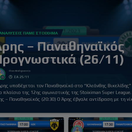
ΑΝΑΛΎΣΕΙΣ ΠΆΜΕ ΣΤΟΊΧΗΜΑ
Άρης – Παναθηναϊκός
Προγνωστικά (26/11)
Ilias Maligiannis
ΣΑ 25/11
Άρης υποδέχεται τον Παναθηναϊκό στο “Κλεάνθης Βικελίδης”
ο πλαίσιο της 12ης αγωνιστικής της Stoiximan Super League.
ης – Παναθηναϊκός (20:30) Ο Άρης έβγαλε αντίδραση με τη νί
ί του Βόλου εκτός έδρας, με σκορ 0-2, αφήνοντας πίσω του 
ρόσμενη ήττα στο γήπεδό του από τον Ατρόμητο (1-3) δύο
ωνιστικές πριν. Τρίτη νίκη στα