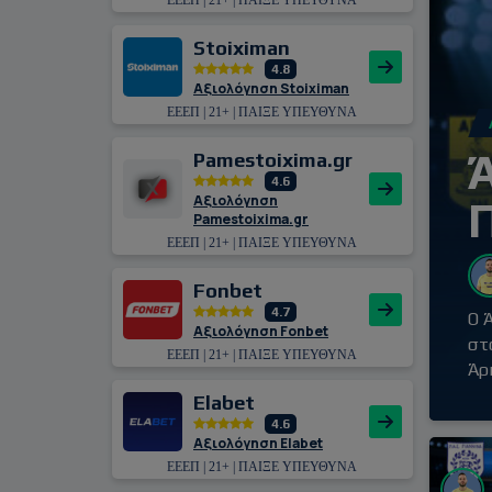
ΕΕΕΠ | 21+ | ΠΑΙΞΕ ΥΠΕΥΘΥΝΑ
Stoiximan
4.8
Αξιολόγηση Stoiximan
ΕΕΕΠ | 21+ | ΠΑΙΞΕ ΥΠΕΥΘΥΝΑ
Pamestoixima.gr
4.6
Αξιολόγηση
Pamestoixima.gr
ΕΕΕΠ | 21+ | ΠΑΙΞΕ ΥΠΕΥΘΥΝΑ
Fonbet
4.7
Ο 
Αξιολόγηση Fonbet
στ
ΕΕΕΠ | 21+ | ΠΑΙΞΕ ΥΠΕΥΘΥΝΑ
Άρ
επ
Εlabet
απ
4.6
Αξιολόγηση Εlabet
αγ
ΕΕΕΠ | 21+ | ΠΑΙΞΕ ΥΠΕΥΘΥΝΑ