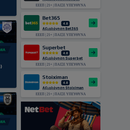
ΕΕΕΠ | 21+ | ΠΑΙΞΕ ΥΠΕΥΘΥΝΑ
Bet365
4.8
Αξιολόγηση Bet365
ΕΕΕΠ | 21+ | ΠΑΙΞΕ ΥΠΕΥΘΥΝΑ
Superbet
ΗΜΑ
4.8
Αξιολόγηση Superbet
ΕΕΕΠ | 21+ | ΠΑΙΞΕ ΥΠΕΥΘΥΝΑ
)
Stoiximan
4.8
Αξιολόγηση Stoiximan
ΕΕΕΠ | 21+ | ΠΑΙΞΕ ΥΠΕΥΘΥΝΑ
ΗΜΑ