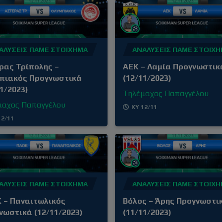
ΑΛΎΣΕΙΣ ΠΆΜΕ ΣΤΟΊΧΗΜΑ
ΑΝΑΛΎΣΕΙΣ ΠΆΜΕ ΣΤΟΊΧ
ρας Τρίπολης –
ΑΕΚ – Λαμία Προγνωστικ
πιακός Προγνωστικά
(12/11/2023)
1/2023)
Τηλέμαχος Παπαγγέλου
μαχος Παπαγγέλου
ΚΥ 12/11
12/11
ΑΛΎΣΕΙΣ ΠΆΜΕ ΣΤΟΊΧΗΜΑ
ΑΝΑΛΎΣΕΙΣ ΠΆΜΕ ΣΤΟΊΧ
 – Παναιτωλικός
Βόλος – Άρης Προγνωστι
νωστικά (12/11/2023)
(11/11/2023)