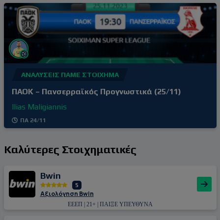
ΑΝΑΛΎΣΕΙΣ ΠΆΜΕ ΣΤΟΊΧΗΜΑ
ΠΑΟΚ – Πανσερραϊκός Προγνωστικά (25/11)
Ilias Maligiannis
ΠΑ 24/11
Καλύτερες Στοιχηματικές
Bwin
5
Αξιολόγηση Bwin
ΕΕΕΠ | 21+ | ΠΑΙΞΕ ΥΠΕΥΘΥΝΑ