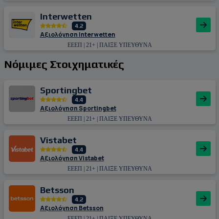
Interwetten
4.2
Αξιολόγηση Interwetten
ΕΕΕΠ | 21+ | ΠΑΙΞΕ ΥΠΕΥΘΥΝΑ
Νόμιμες Στοιχηματικές
Sportingbet
4.4
Αξιολόγηση Sportingbet
ΕΕΕΠ | 21+ | ΠΑΙΞΕ ΥΠΕΥΘΥΝΑ
Vistabet
4.4
Αξιολόγηση Vistabet
ΕΕΕΠ | 21+ | ΠΑΙΞΕ ΥΠΕΥΘΥΝΑ
Betsson
4.2
Αξιολόγηση Betsson
ΕΕΕΠ | 21+ | ΠΑΙΞΕ ΥΠΕΥΘΥΝΑ