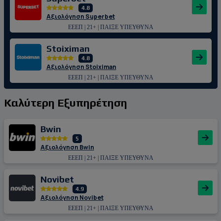
4.8
Αξιολόγηση Superbet
ΕΕΕΠ | 21+ | ΠΑΙΞΕ ΥΠΕΥΘΥΝΑ
Stoiximan
4.8
Αξιολόγηση Stoiximan
ΕΕΕΠ | 21+ | ΠΑΙΞΕ ΥΠΕΥΘΥΝΑ
Καλύτερη Εξυπηρέτηση
Bwin
5
Αξιολόγηση Bwin
ΕΕΕΠ | 21+ | ΠΑΙΞΕ ΥΠΕΥΘΥΝΑ
Novibet
4.9
Αξιολόγηση Novibet
ΕΕΕΠ | 21+ | ΠΑΙΞΕ ΥΠΕΥΘΥΝΑ