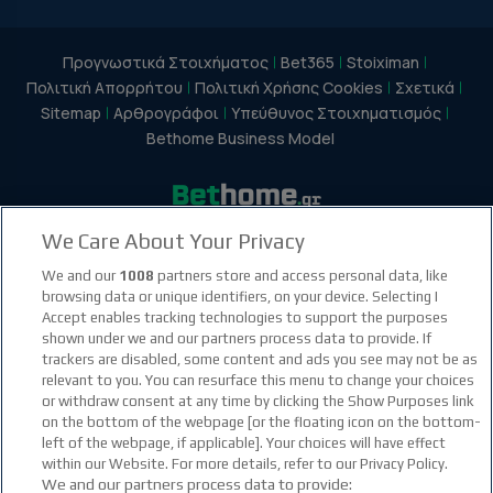
Προγνωστικά Στοιχήματος
Bet365
Stoiximan
Πολιτική Απορρήτου
Πολιτική Χρήσης Cookies
Σχετικά
Sitemap
Αρθρογράφοι
Υπεύθυνος Στοιχηματισμός
Bethome Business Model
We Care About Your Privacy
facebook social link
instagram social link
youtube social link
tiktok social link
twitter social link
discord social link
We and our
1008
partners store and access personal data, like
browsing data or unique identifiers, on your device. Selecting I
Accept enables tracking technologies to support the purposes
21+
shown under we and our partners process data to provide. If
trackers are disabled, some content and ads you see may not be as
relevant to you. You can resurface this menu to change your choices
or withdraw consent at any time by clicking the Show Purposes link
on the bottom of the webpage [or the floating icon on the bottom-
left of the webpage, if applicable]. Your choices will have effect
within our Website. For more details, refer to our Privacy Policy.
We and our partners process data to provide: