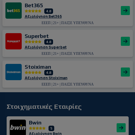
Bet365
4.8
Αξιολόγηση Bet365
ΕΕΕΠ | 21+ | ΠΑΙΞΕ ΥΠΕΥΘΥΝΑ
Superbet
4.8
Αξιολόγηση Superbet
ΕΕΕΠ | 21+ | ΠΑΙΞΕ ΥΠΕΥΘΥΝΑ
Stoiximan
4.8
Αξιολόγηση Stoiximan
ΕΕΕΠ | 21+ | ΠΑΙΞΕ ΥΠΕΥΘΥΝΑ
Στοιχηματικές Εταιρίες
Bwin
5
Αξιολόγηση Bwin