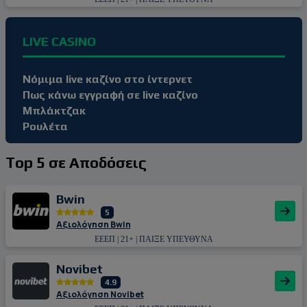
LIVE CASINO
Νόμιμα live καζίνο στο ίντερνετ
Πως κάνω εγγραφή σε live καζίνο
Μπλάκτζακ
Ρουλέτα
Top 5 σε Αποδόσεις
Bwin
5
Αξιολόγηση Bwin
ΕΕΕΠ | 21+ | ΠΑΙΞΕ ΥΠΕΥΘΥΝΑ
Novibet
4.9
Αξιολόγηση Novibet