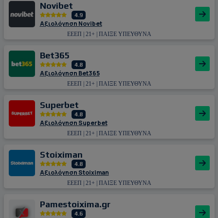
Novibet
4.9
Αξιολόγηση Novibet
ΕΕΕΠ | 21+ | ΠΑΙΞΕ ΥΠΕΥΘΥΝΑ
Bet365
4.8
Αξιολόγηση Bet365
ΕΕΕΠ | 21+ | ΠΑΙΞΕ ΥΠΕΥΘΥΝΑ
Superbet
4.8
Αξιολόγηση Superbet
ΕΕΕΠ | 21+ | ΠΑΙΞΕ ΥΠΕΥΘΥΝΑ
Stoiximan
4.8
Αξιολόγηση Stoiximan
ΕΕΕΠ | 21+ | ΠΑΙΞΕ ΥΠΕΥΘΥΝΑ
Pamestoixima.gr
4.6