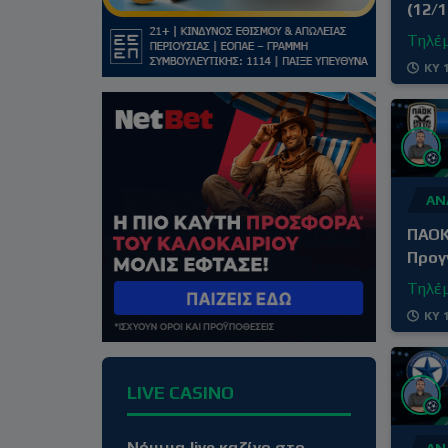
(12/1
Τηλέ
ΚΥ 
ΑΝ
ΠΑΟΚ
Προγ
Τηλέ
ΚΥ 
LIVE CASINO
Νόμιμα live καζίνο στο