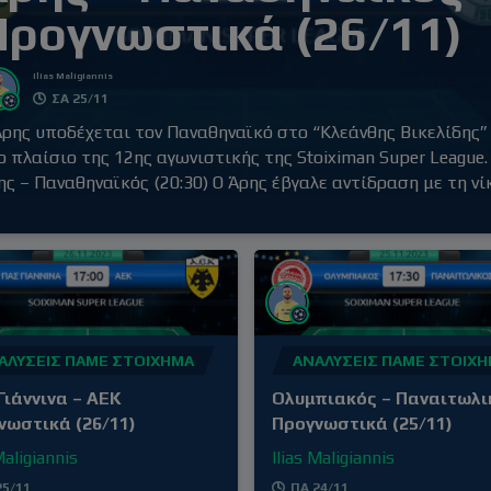
Προγνωστικά (26/11)
Ilias Maligiannis
ΣΑ 25/11
Άρης υποδέχεται τον Παναθηναϊκό στο “Κλεάνθης Βικελίδης”
ο πλαίσιο της 12ης αγωνιστικής της Stoiximan Super League.
ης – Παναθηναϊκός (20:30) Ο Άρης έβγαλε αντίδραση με τη νί
ί του Βόλου εκτός έδρας, με σκορ 0-2, αφήνοντας πίσω του 
ρόσμενη ήττα στο γήπεδό του από τον Ατρόμητο (1-3) δύο
ωνιστικές πριν. Τρίτη νίκη στα
ΑΛΎΣΕΙΣ ΠΆΜΕ ΣΤΟΊΧΗΜΑ
ΑΝΑΛΎΣΕΙΣ ΠΆΜΕ ΣΤΟΊΧ
Γιάννινα – ΑΕΚ
Ολυμπιακός – Παναιτωλι
νωστικά (26/11)
Προγνωστικά (25/11)
Maligiannis
Ilias Maligiannis
25/11
ΠΑ 24/11