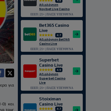
4.8
Αξιολόγηση
Novibet Live Casino
ΕΕΕΠ | 21+ | ΠΑΙΞΕ ΥΠΕΥΘΥΝΑ
Bet365 Casino
Live
4.7
Αξιολόγηση Bet365
Casino Live
ΕΕΕΠ | 21+ | ΠΑΙΞΕ ΥΠΕΥΘΥΝΑ
Superbet
Casino Live
4.9
Αξιολόγηση
Facebook share link
Twitter share link
Superbet Casino
Live
μερα για
ΕΕΕΠ | 21+ | ΠΑΙΞΕ ΥΠΕΥΘΥΝΑ
Stoiximan
Casino Live
-0) και
4.7
για τους