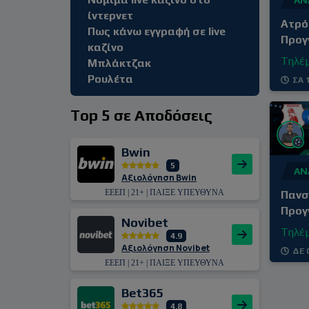
ΑΝ
ίντερνετ
Ατρό
Πως κάνω εγγραφή σε live
Προγ
καζίνο
Τηλέ
Μπλάκτζακ
Ρουλέτα
ΣΑ 
Top 5 σε Αποδόσεις
Bwin
5
ΑΝ
Αξιολόγηση Bwin
ΕΕΕΠ | 21+ | ΠΑΙΞΕ ΥΠΕΥΘΥΝΑ
Πανσ
Προγ
Novibet
Τηλέ
4.9
Αξιολόγηση Novibet
ΔΕ 
ΕΕΕΠ | 21+ | ΠΑΙΞΕ ΥΠΕΥΘΥΝΑ
Bet365
4.8