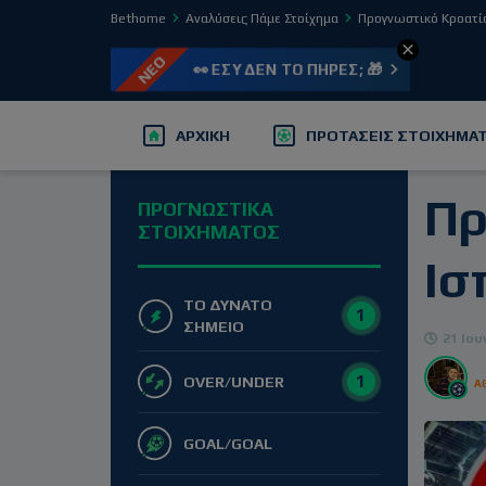
Bethome
Αναλύσεις Πάμε Στοίχημα
Προγνωστικό Κροατία
ΝΕΟ
👀 ΕΣΥ ΔΕΝ ΤΟ ΠΗΡΕΣ; 🎁
ΕΕΕΠ | 21+ | ΠΑΙΞΕ ΥΠΕΥΘΥΝΑ
ΑΡΧΙΚΗ
ΠΡΟΤΑΣΕΙΣ ΣΤΟΙΧΗΜΑ
Πρ
ΠΡΟΓΝΩΣΤΙΚΑ
ΣΤΟΙΧΗΜΑΤΟΣ
Ισ
ΤΟ ΔΥΝΑΤΟ
1
ΣΗΜΕΙΟ
21 Ιου
1
OVER/UNDER
Α
GOAL/GOAL