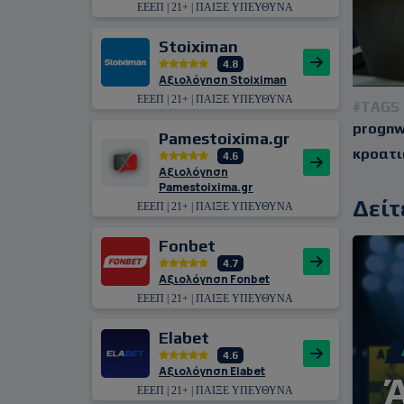
ΕΕΕΠ | 21+ | ΠΑΙΞΕ ΥΠΕΥΘΥΝΑ
Stoiximan
4.8
Αξιολόγηση Stoiximan
ΕΕΕΠ | 21+ | ΠΑΙΞΕ ΥΠΕΥΘΥΝΑ
#TAGS
prognw
Pamestoixima.gr
κροατι
4.6
Αξιολόγηση
Pamestoixima.gr
Δείτ
ΕΕΕΠ | 21+ | ΠΑΙΞΕ ΥΠΕΥΘΥΝΑ
Fonbet
4.7
Αξιολόγηση Fonbet
ΕΕΕΠ | 21+ | ΠΑΙΞΕ ΥΠΕΥΘΥΝΑ
Εlabet
4.6
Αξιολόγηση Εlabet
ΕΕΕΠ | 21+ | ΠΑΙΞΕ ΥΠΕΥΘΥΝΑ