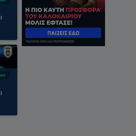
ΗΜΑ
)
ΗΜΑ
)