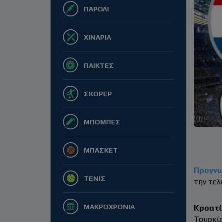
ΠΑΡΟΛΙ
ΧΙΝΑΡΙΑ
ΠΑΙΚΤΕΣ
ΣΚΟΡΕΡ
ΜΠΟΜΠΕΣ
ΜΠΑΣΚΕΤ
Προγνω
ΤΕΝΙΣ
την τελ
ΜΑΚΡΟΧΡΟΝΙΑ
Κροατί
Τουρκία