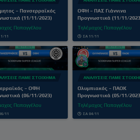
ΑΛΎΣΕΙΣ ΠΆΜΕ ΣΤΟΊΧΗΜΑ
ΑΝΑΛΎΣΕΙΣ ΠΆΜΕ ΣΤΟΊΧ
μητος – Πανσερραϊκός
ΟΦΗ – ΠΑΣ Γιάννινα
νωστικά (11/11/2023)
Προγνωστικά (11/11/2023
μαχος Παπαγγέλου
Τηλέμαχος Παπαγγέλου
11/11
ΣΑ 11/11
ΑΛΎΣΕΙΣ ΠΆΜΕ ΣΤΟΊΧΗΜΑ
ΑΝΑΛΎΣΕΙΣ ΠΆΜΕ ΣΤΟΊΧ
ερραϊκός – ΟΦΗ
Ολυμπιακός – ΠΑΟΚ
νωστικά (06/11/2023)
Προγνωστικά (05/11/2023
μαχος Παπαγγέλου
Τηλέμαχος Παπαγγέλου
06/11
ΣΑ 04/11